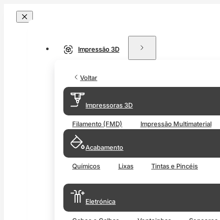
Impressão 3D
Voltar
Impressoras 3D
Filamento (FMD)
Impressão Multimaterial
Acabamento
Químicos
Lixas
Tintas e Pincéis
Eletrónica