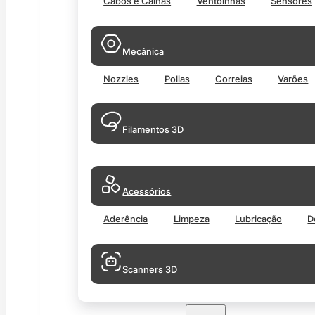
Cabos e Calhas
Ventoinhas
Sensores
Mecânica
Nozzles
Polias
Correias
Varões
Filamentos 3D
Acessórios
Aderência
Limpeza
Lubricação
D
Scanners 3D