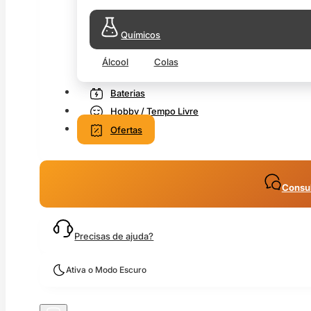
Químicos
Álcool
Colas
Baterias
Hobby / Tempo Livre
Ofertas
Consul
Precisas de ajuda?
Ativa o Modo Escuro