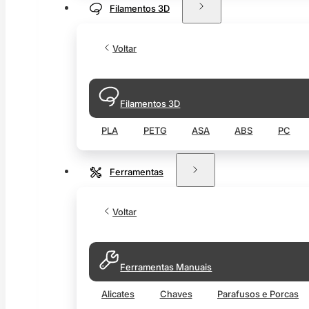
Filamentos 3D
Voltar
Filamentos 3D
PLA
PETG
ASA
ABS
PC
Ferramentas
Voltar
Ferramentas Manuais
Alicates
Chaves
Parafusos e Porcas