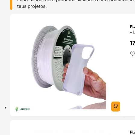
teus projetos.
O 24H
PL
– 
1
O 24H
PL