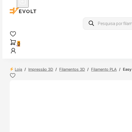
Products
search
0
Loja
/
Impressão 3D
/
Filamentos 3D
/
Filamento PLA
/
Easy
 24H