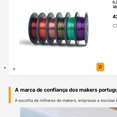
0,
3D
4
A marca de confiança dos makers portug
A escolha de milhares de makers, empresas e escolas 