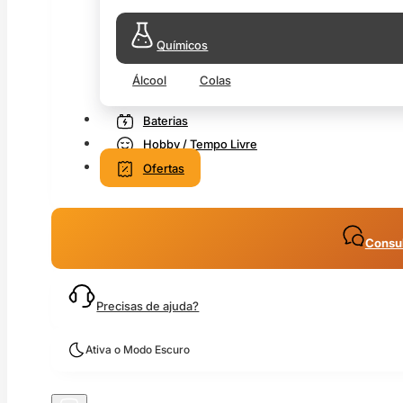
Químicos
Álcool
Colas
Baterias
Hobby / Tempo Livre
Ofertas
Consul
Precisas de ajuda?
Ativa o Modo Escuro