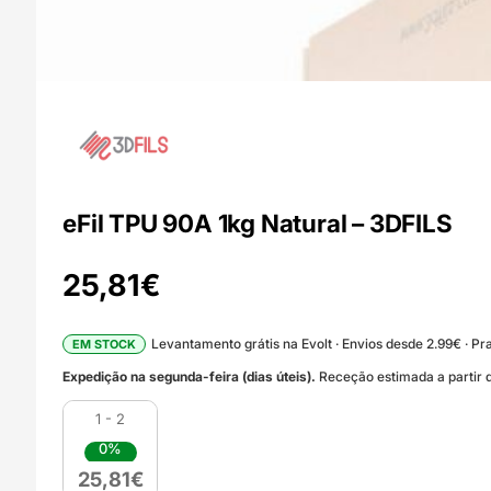
eFil TPU 90A 1kg Natural – 3DFILS
25,81
€
Levantamento grátis na Evolt · Envios desde 2.99€ · Pra
EM STOCK
Expedição na segunda-feira (dias úteis).
Receção estimada a partir d
1 - 2
0%
25,81
€