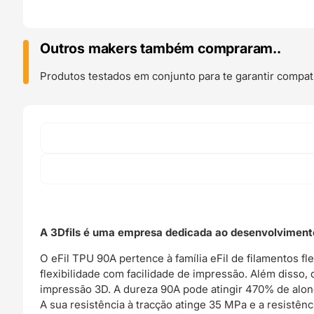
TPU
90A
1kg
Outros makers também compraram..
Natural
-
Produtos testados em conjunto para te garantir compati
3DFILS
A 3Dfils é uma empresa dedicada ao desenvolvimento
O eFil TPU 90A pertence à família eFil de filamentos 
flexibilidade com facilidade de impressão. Além disso
impressão 3D. A dureza 90A pode atingir 470% de alon
A sua resistência à tracção atinge 35 MPa e a resistên