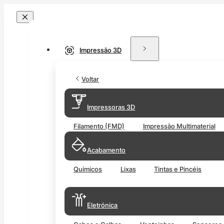
Impressão 3D
Voltar
Impressoras 3D
Filamento (FMD)
Impressão Multimaterial
Acabamento
Químicos
Lixas
Tintas e Pincéis
Eletrónica