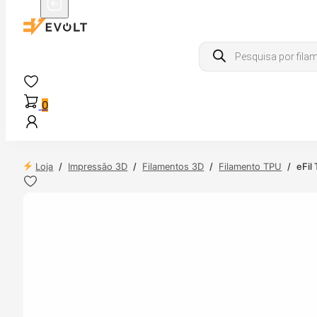
Products
search
0
Loja
/
Impressão 3D
/
Filamentos 3D
/
Filamento TPU
/
eFil
 24H