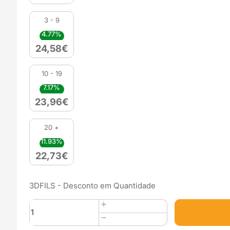
3 - 9
4.77%
24,58
€
10 - 19
7.17%
23,96
€
20 +
11.93%
22,73
€
3DFILS - Desconto em Quantidade
Quantidade
de
eFil