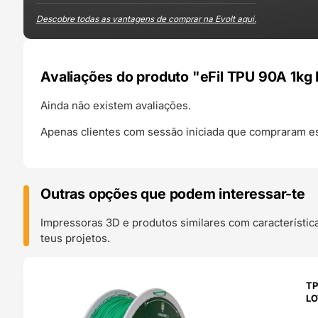
Descobre todas as vantagens de comprar na Evolt aqui.
Avaliações do produto "eFil TPU 90A 1kg 
Ainda não existem avaliações.
Apenas clientes com sessão iniciada que compraram es
Outras opções que podem interessar-te
Impressoras 3D e produtos similares com característic
teus projetos.
O 24H
TP
LO