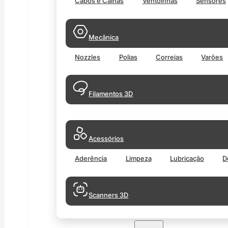
Cabos e Calhas
Ventoinhas
Sensores
Mecânica
Nozzles
Polias
Correias
Varões
Filamentos 3D
Acessórios
Aderência
Limpeza
Lubricação
D
Scanners 3D