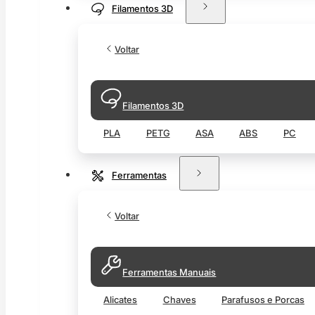
Filamentos 3D
Voltar
Filamentos 3D
PLA
PETG
ASA
ABS
PC
Ferramentas
Voltar
Ferramentas Manuais
Alicates
Chaves
Parafusos e Porcas