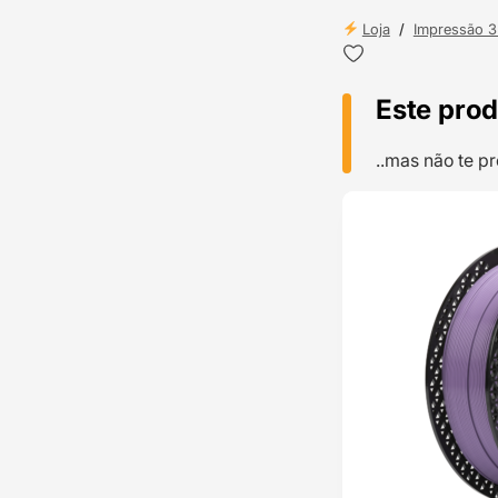
Loja
/
Impressão 
Este prod
..mas não te 
TOP VENDAS
ENVIO 24H