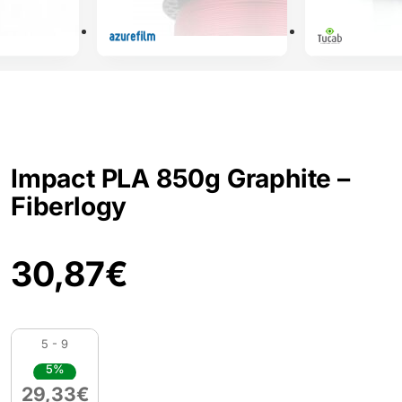
Impact PLA 850g Graphite –
Fiberlogy
30,87
€
5 - 9
5%
29,33
€