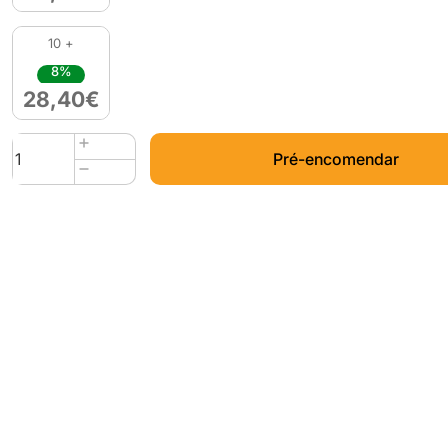
10 +
8%
28,40
€
Quantidade
Pré-encomendar
de
Impact
PLA
850g
Graphite
-
Fiberlogy