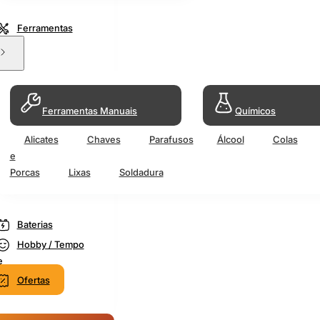
Ferramentas
Ferramentas Manuais
Químicos
Alicates
Chaves
Parafusos
Álcool
Colas
e
Porcas
Lixas
Soldadura
Baterias
Hobby / Tempo
e
Ofertas