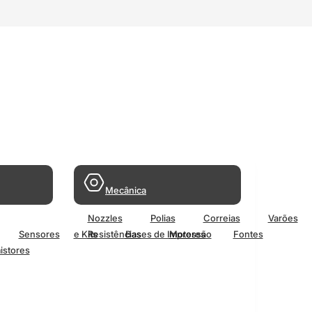
Mecânica
Nozzles
Polias
Correias
Varões
Sensores
e Kits
Resistências
Bases de Impressão
Motores
Fontes
istores