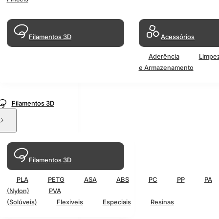
Filamentos 3D
Acessórios
Aderência
Limpe
e Armazenamento
Filamentos 3D
Filamentos 3D
PLA
PETG
ASA
ABS
PC
PP
PA
(Nylon)
PVA
(Solúveis)
Flexiveis
Especiais
Resinas