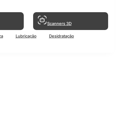
Scanners 3D
za
Lubricação
Desidratação