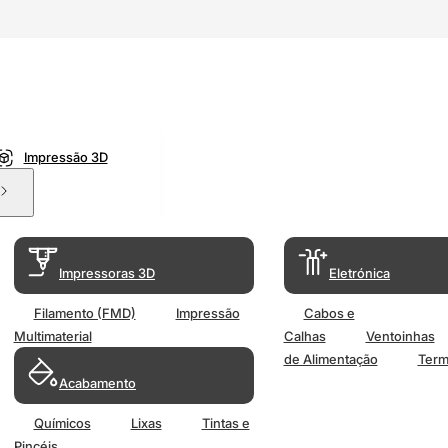
Impressão 3D
Impressoras 3D
Eletrónica
Filamento (FMD)
Impressão
Cabos e
Multimaterial
Calhas
Ventoinhas
de Alimentação
Term
Acabamento
Químicos
Lixas
Tintas e
Pincéis