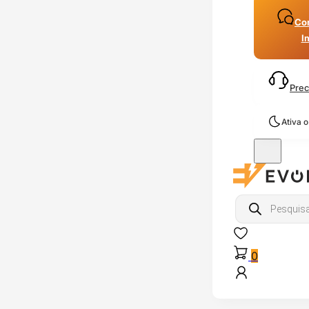
Con
I
Prec
Ativa 
Products
search
0