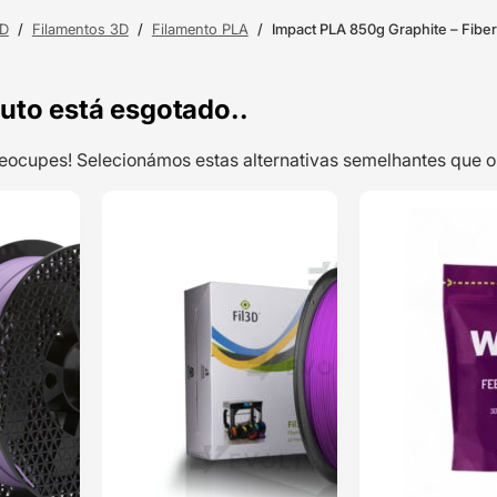
3D
/
Filamentos 3D
/
Filamento PLA
/
Impact PLA 850g Graphite – Fibe
uto está esgotado..
preocupes! Selecionámos estas alternativas semelhantes qu
TOP VENDAS
TOP VENDAS
PLA 1kg Lila –
ENVIO 24H
ENVIO 24H
Filament PM
Classificado
com
5.00
em 5 com
base em
1
classificação
de cliente
21,70
€