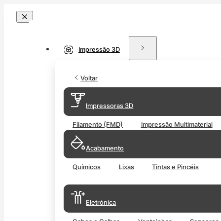
Impressão 3D
Voltar
Impressoras 3D
Filamento (FMD)
Impressão Multimaterial
Acabamento
Químicos
Lixas
Tintas e Pincéis
Eletrónica