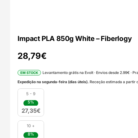
Impact PLA 850g White – Fiberlogy
28,79
€
Levantamento grátis na Evolt · Envios desde 2.99€ · Pra
EM STOCK
Expedição na segunda-feira (dias úteis).
Receção estimada a partir d
5 - 9
5%
27,35
€
10 +
8%