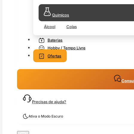
Químicos
Álcool
Colas
Baterias
Hobby / Tempo Livre
Ofertas
Consul
Precisas de ajuda?
Ativa o Modo Escuro