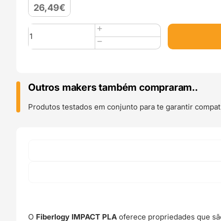
26,49
€
Quantidade
de
Impact
PLA
850g
White
Outros makers também compraram..
-
Fiberlogy
Produtos testados em conjunto para te garantir compati
O
Fiberlogy IMPACT PLA
oferece propriedades que são