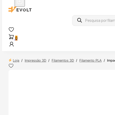
Products
search
0
Loja
/
Impressão 3D
/
Filamentos 3D
/
Filamento PLA
/
Impa
 24H