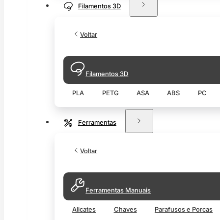
Filamentos 3D
Voltar
Filamentos 3D
PLA
PETG
ASA
ABS
PC
Ferramentas
Voltar
Ferramentas Manuais
Alicates
Chaves
Parafusos e Porcas