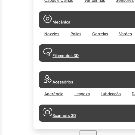
Cabos e Calhas
Ventoinhas
Sensores
Mecânica
Nozzles
Polias
Correias
Varões
Filamentos 3D
Acessórios
Aderência
Limpeza
Lubricação
D
Scanners 3D