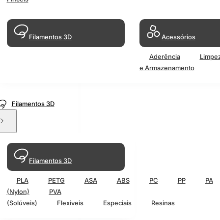
Filamentos 3D
Acessórios
Aderência
Limpe
e Armazenamento
Filamentos 3D
Filamentos 3D
PLA
PETG
ASA
ABS
PC
PP
PA
(Nylon)
PVA
(Solúveis)
Flexiveis
Especiais
Resinas