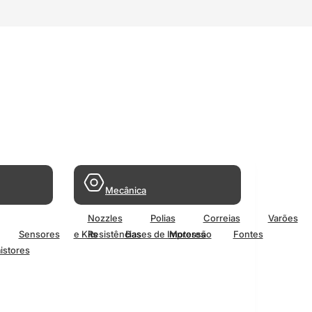
Mecânica
Nozzles
Polias
Correias
Varões
Sensores
e Kits
Resistências
Bases de Impressão
Motores
Fontes
istores