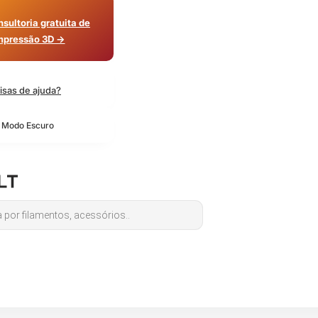
sultoria gratuita de
mpressão 3D →
isas de ajuda?
o Modo Escuro