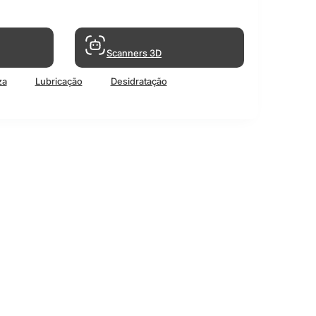
Scanners 3D
za
Lubricação
Desidratação