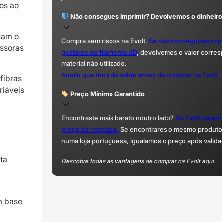
cos ao
Não consegues imprimir? Devolvemos o dinheiro
rnam o
Compra sem riscos na Evolt.
Se não conseguires imp
essoras
gostares do filamento 3D
, devolvemos o valor corre
material não utilizado.
Aquilo que tens de saber antes de comprar na Evolt.
fibras
riáveis
Preço Mínimo Garantido
Encontraste mais barato noutro lado?
Na Evolt garan
preço do mercado.
Se encontrares o mesmo produto 
numa loja portuguesa, igualamos o preço após valida
ta
Descobre todas as vantagens de comprar na Evolt aqui.
m base