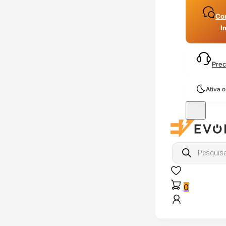
Con
I
Prec
Ativa 
Products
search
0