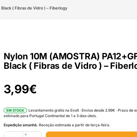
ack ( Fibras de Vidro ) – Fiberlogy
Nylon 10M (AMOSTRA) PA12+G
Black ( Fibras de Vidro ) – Fiber
3,99
€
Levantamento grátis na Evolt · Envios desde 2.99€ · Prazo de 
EM STOCK
estimado para Portugal Continental de 1 a 3 dias úteis.
Expedição amanhã.
Receção estimada a partir de terça-feira.
Quantidade