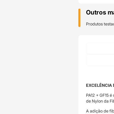
Outros m
Produtos testa
EXCELÊNCIA 
PA12 + GF15 é 
de Nylon da Fi
A adição de fi