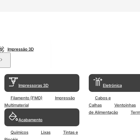
Impressão 3D
Impressoras 3D
Eletrónica
Filamento (FMD)
Impressão
Cabos e
Multimaterial
Calhas
Ventoinhas
de Alimentação
Term
Acabamento
Químicos
Lixas
Tintas e
Pincéis