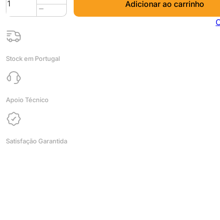
Adicionar ao carrinho
de
Nylon
C
10M
(AMOSTRA)
PA12+GF15
Stock em Portugal
Black
(
Fibras
de
Apoio Técnico
Vidro
)
-
Satisfação Garantida
Fiberlogy