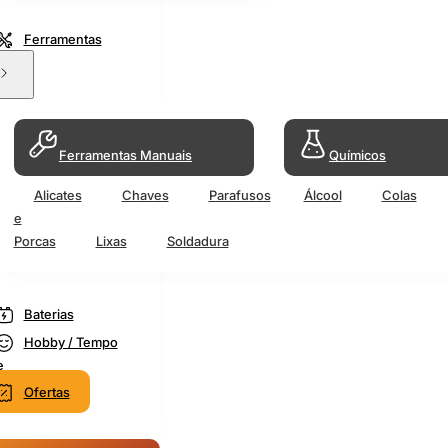
Ferramentas
Ferramentas Manuais
Químicos
Alicates
Chaves
Parafusos
Álcool
Colas
e
Porcas
Lixas
Soldadura
Baterias
Hobby / Tempo
e
Ofertas