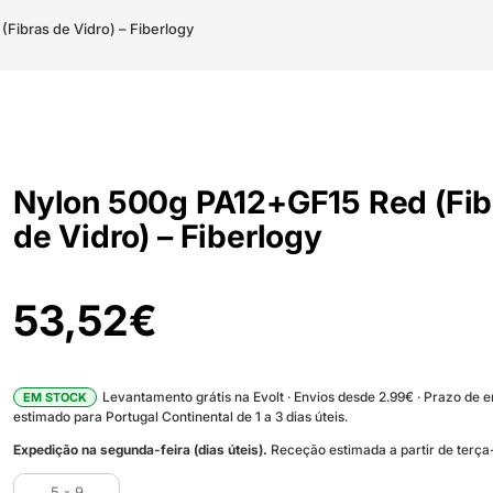
Fibras de Vidro) – Fiberlogy
Nylon 500g PA12+GF15 Red (Fib
de Vidro) – Fiberlogy
53,52
€
Levantamento grátis na Evolt · Envios desde 2.99€ · Prazo de 
EM STOCK
estimado para Portugal Continental de 1 a 3 dias úteis.
Expedição na segunda-feira (dias úteis).
Receção estimada a partir de terça-
5 - 9