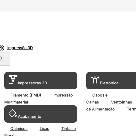
Impressão 3D
Impressoras 3D
Eletrónica
Filamento (FMD)
Impressão
Cabos e
Multimaterial
Calhas
Ventoinhas
de Alimentação
Term
Acabamento
Químicos
Lixas
Tintas e
Pincéis