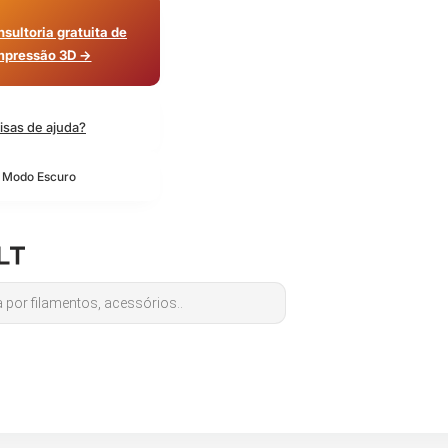
sultoria gratuita de
mpressão 3D →
isas de ajuda?
o Modo Escuro