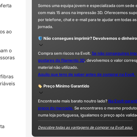
ferta
Somos uma equipa jovem e especializada com sede 
com mais 15 anos na impressão 3D. Oferecemos supor
por telefone, chat e e-mail para te ajudar em todas as
jornada.
cos ao
Não consegues imprimir? Devolvemos o dinheiro
rnam o
Compra sem riscos na Evolt.
Se não conseguires imp
essoras
gostares do filamento 3D
, devolvemos o valor corre
material não utilizado.
Aquilo que tens de saber antes de comprar na Evolt.
fibras
riáveis
Preço Mínimo Garantido
Encontraste mais barato noutro lado?
Na Evolt garan
preço do mercado.
Se encontrares o mesmo produto 
numa loja portuguesa, igualamos o preço após valida
ta
Descobre todas as vantagens de comprar na Evolt aqui.