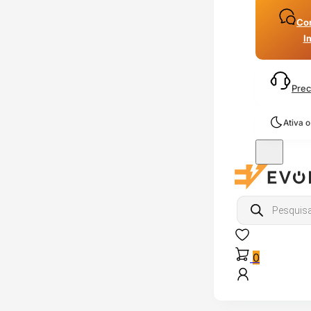
Con
I
Prec
Ativa 
Products
search
0