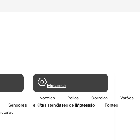
Mecânica
Nozzles
Polias
Correias
Varões
Sensores
e Kits
Resistências
Bases de Impressão
Motores
Fontes
istores