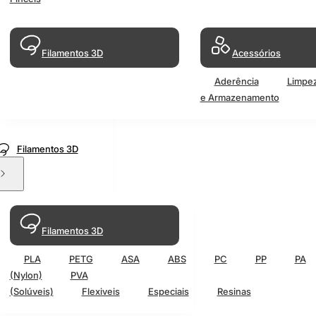
Filamentos 3D
Acessórios
Aderência
Limpe
e Armazenamento
Filamentos 3D
Filamentos 3D
PLA
PETG
ASA
ABS
PC
PP
PA
(Nylon)
PVA
(Solúveis)
Flexiveis
Especiais
Resinas