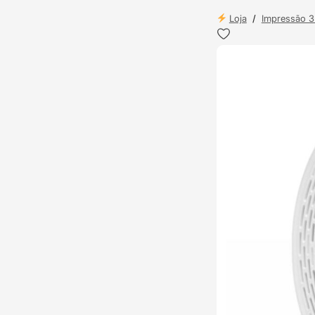
Loja
/
Impressão 
ENVIO 24H