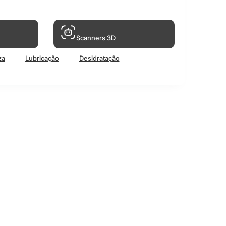
Scanners 3D
za
Lubricação
Desidratação