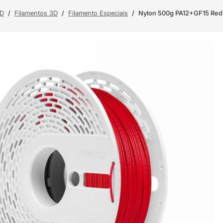
3D
/
Filamentos 3D
/
Filamento Especiais
/
Nylon 500g PA12+GF15 Red (