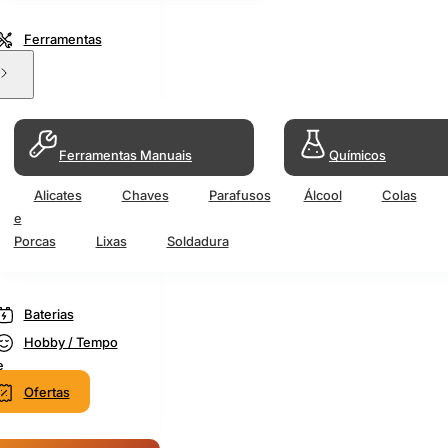
Ferramentas
Ferramentas Manuais
Químicos
Alicates
Chaves
Parafusos
Álcool
Colas
e
Porcas
Lixas
Soldadura
Baterias
Hobby / Tempo
e
Ofertas