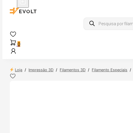
Products
search
0
Loja
/
Impressão 3D
/
Filamentos 3D
/
Filamento Especiais
/
 24H