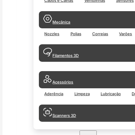
Cabos e Calhas
Ventoinhas
Sensores
Mecânica
Nozzles
Polias
Correias
Varões
Filamentos 3D
Acessórios
Aderência
Limpeza
Lubricação
D
Scanners 3D