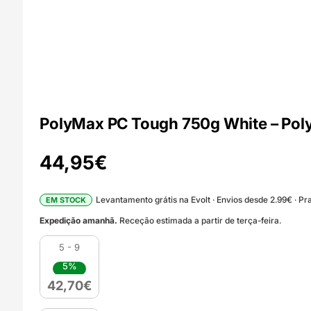
PolyMax PC Tough 750g White – Pol
44,95
€
Levantamento grátis na Evolt · Envios desde 2.99€ · Pra
EM STOCK
Expedição amanhã.
Receção estimada a partir de terça-feira.
5 - 9
5%
42,70
€