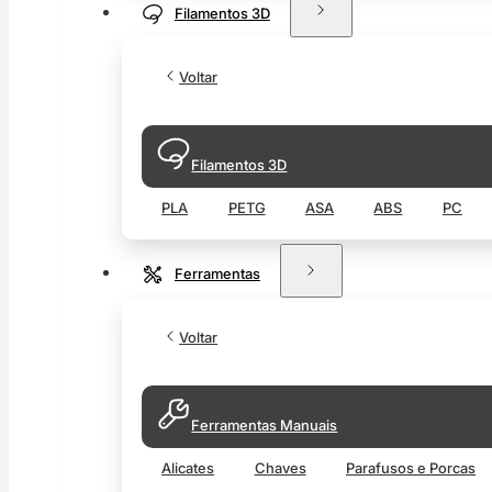
Filamentos 3D
Voltar
Filamentos 3D
PLA
PETG
ASA
ABS
PC
Ferramentas
Voltar
Ferramentas Manuais
Alicates
Chaves
Parafusos e Porcas