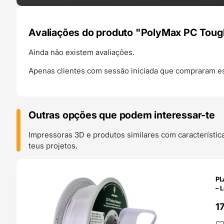
Avaliações do produto "PolyMax PC Toug
Ainda não existem avaliações.
Apenas clientes com sessão iniciada que compraram es
Outras opções que podem interessar-te
Impressoras 3D e produtos similares com característic
teus projetos.
O 24H
PL
– 
1