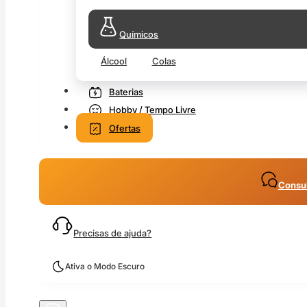
Químicos
Álcool
Colas
Baterias
Hobby / Tempo Livre
Ofertas
Consul
Precisas de ajuda?
Ativa o Modo Escuro