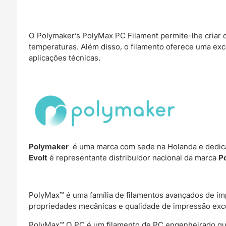
O Polymaker’s PolyMax PC Filament permite-lhe criar
temperaturas. Além disso, o filamento oferece uma excel
aplicações técnicas.
Polymaker
é uma marca com sede na Holanda e dedica
Evolt
é representante distribuidor nacional da marca
P
PolyMax™ é uma família de filamentos avançados de im
propriedades mecânicas e qualidade de impressão exc
PolyMax™ O PC é um filamento de PC engenheirado que c