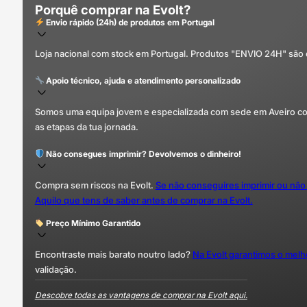
Porquê comprar na Evolt?
Envio rápido (24h) de produtos em Portugal
Loja nacional com stock em Portugal. Produtos "ENVIO 24H" são
Apoio técnico, ajuda e atendimento personalizado
Somos uma equipa jovem e especializada com sede em Aveiro com 
as etapas da tua jornada.
Não consegues imprimir? Devolvemos o dinheiro!
Compra sem riscos na Evolt.
Se não conseguires imprimir ou não
Aquilo que tens de saber antes de comprar na Evolt.
Preço Mínimo Garantido
Encontraste mais barato noutro lado?
Na Evolt garantimos o mel
validação.
Descobre todas as vantagens de comprar na Evolt aqui.