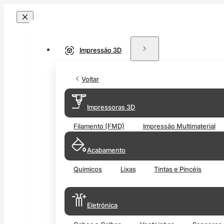
Impressão 3D
Voltar
Impressoras 3D
Filamento (FMD)
Impressão Multimaterial
Acabamento
Químicos
Lixas
Tintas e Pincéis
Eletrónica