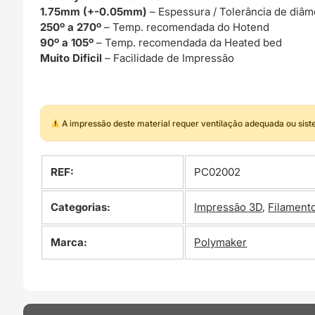
1.75mm (+-0.05mm)
– Espessura / Tolerância de diâm
250º a 270º
– Temp. recomendada do Hotend
90º a 105º
– Temp. recomendada da Heated bed
Muito Dificil
– Facilidade de Impressão
A impressão deste material requer ventilação adequada ou sis
REF:
PC02002
Categorias:
Impressão 3D
,
Filament
Marca:
Polymaker