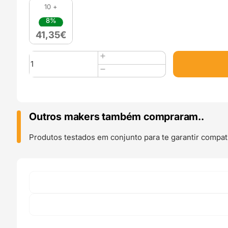
10 +
8%
41,35
€
Quantidade
de
PolyMax
PC
Tough
750g
Outros makers também compraram..
White
-
Produtos testados em conjunto para te garantir compati
Polymaker