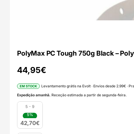
PolyMax PC Tough 750g Black – Pol
44,95
€
Levantamento grátis na Evolt · Envios desde 2.99€ · Pra
EM STOCK
Expedição amanhã.
Receção estimada a partir de segunda-feira.
5 - 9
5%
42,70
€