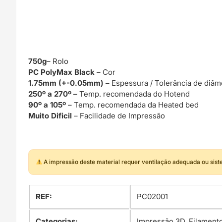
750g
– Rolo
PC PolyMax Black
– Cor
1.75mm (+-0.05mm)
– Espessura / Tolerância de diâm
250º a 270º
– Temp. recomendada do Hotend
90º a 105º
– Temp. recomendada da Heated bed
Muito Dificil
– Facilidade de Impressão
A impressão deste material requer ventilação adequada ou sis
REF:
PC02001
Categorias:
Impressão 3D
,
Filament