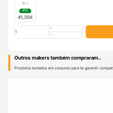
10 +
8%
41,35
€
Quantidade
de
PolyMax
PC
Tough
750g
Outros makers também compraram..
Black
-
Produtos testados em conjunto para te garantir compati
Polymaker