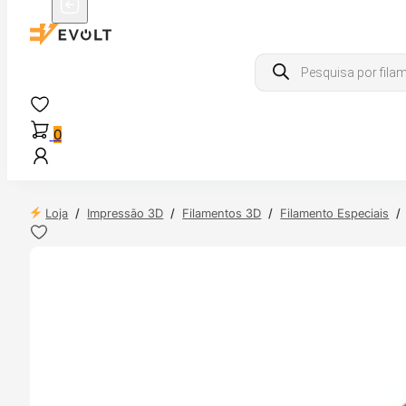
Products
search
0
Loja
/
Impressão 3D
/
Filamentos 3D
/
Filamento Especiais
/
 24H