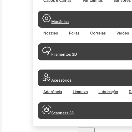
Cabos e Calhas
Ventoinhas
Sensores
Mecânica
Nozzles
Polias
Correias
Varões
Filamentos 3D
Acessórios
Aderência
Limpeza
Lubricação
D
Scanners 3D