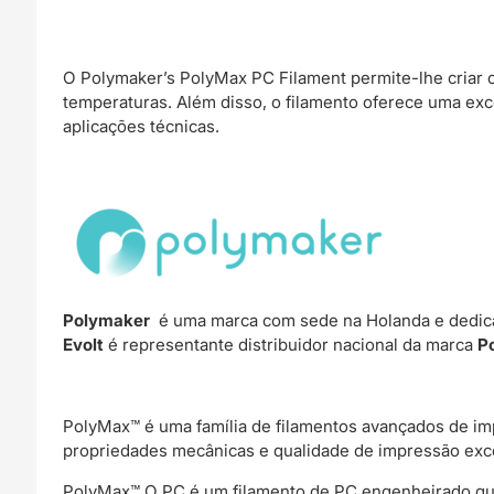
O Polymaker’s PolyMax PC Filament permite-lhe criar
temperaturas. Além disso, o filamento oferece uma excel
aplicações técnicas.
Polymaker
é uma marca com sede na Holanda e dedica
Evolt
é representante distribuidor nacional da marca
P
PolyMax™ é uma família de filamentos avançados de im
propriedades mecânicas e qualidade de impressão exc
PolyMax™ O PC é um filamento de PC engenheirado que c