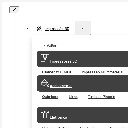
Impressão 3D
Voltar
Impressoras 3D
Filamento (FMD)
Impressão Multimaterial
Acabamento
Químicos
Lixas
Tintas e Pincéis
Eletrónica