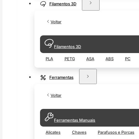
Filamentos 3D
Voltar
Filamentos 3D
PLA
PETG
ASA
ABS
PC
Ferramentas
Voltar
Ferramentas Manuais
Alicates
Chaves
Parafusos e Porcas