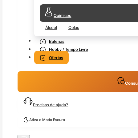
Químicos
Álcool
Colas
Baterias
Hobby / Tempo Livre
Ofertas
Consul
Precisas de ajuda?
Ativa o Modo Escuro