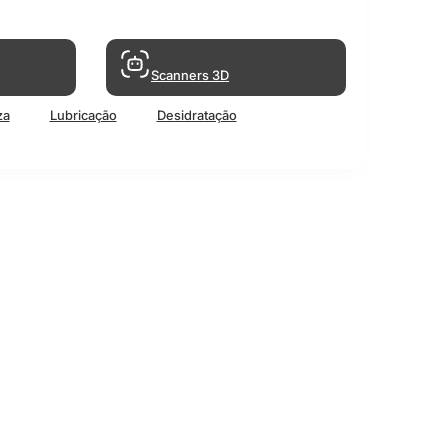
Scanners 3D
za
Lubricação
Desidratação