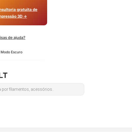
sultoria gratuita de
mpressão 3D →
isas de ajuda?
o Modo Escuro