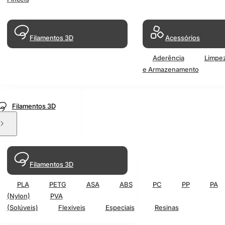
Filamentos 3D
Acessórios
Aderência
Limpe
e Armazenamento
Filamentos 3D
Filamentos 3D
PLA
PETG
ASA
ABS
PC
PP
PA
(Nylon)
PVA
(Solúveis)
Flexiveis
Especiais
Resinas