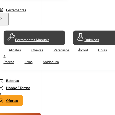
Ferramentas
Ferramentas Manuais
Químicos
Alicates
Chaves
Parafusos
Álcool
Colas
e
Porcas
Lixas
Soldadura
Baterias
Hobby / Tempo
e
Ofertas