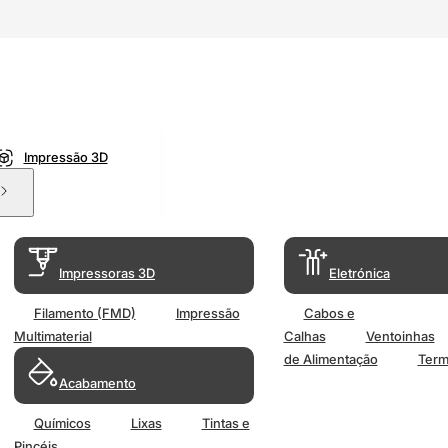
Impressão 3D
Impressoras 3D
Eletrónica
Filamento (FMD)
Impressão
Cabos e
Multimaterial
Calhas
Ventoinhas
de Alimentação
Term
Acabamento
Químicos
Lixas
Tintas e
Pincéis