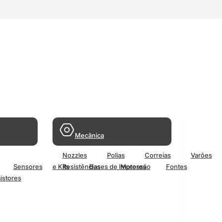
Mecânica
Nozzles
Polias
Correias
Varões
Sensores
e Kits
Resistências
Bases de Impressão
Motores
Fontes
istores