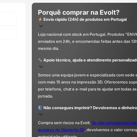
Porquê comprar na Evolt?
Envio rápido (24h) de produtos em Portugal
Loja nacional com stock em Portugal. Produtos "ENV
enviados em 24h, e encomendas feitas antes das 13
mesmo dia.
Apoio técnico, ajuda e atendimento personalizad
Somos uma equipa jovem e especializada com sede 
com mais 15 anos na impressão 3D. Oferecemos supor
por telefone, chat e e-mail para te ajudar em todas as
jornada.
Não consegues imprimir? Devolvemos o dinheiro
Compra sem riscos na Evolt.
Se não conseguires imp
gostares do filamento 3D
, devolvemos o valor corre
material não utilizado.