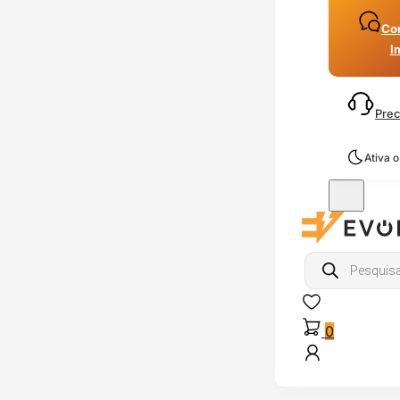
Con
I
Prec
Ativa 
Products
search
0