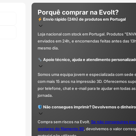
Porquê comprar na Evolt?
Envio rápido (24h) de produtos em Portugal
Loja nacional com stock em Portugal. Produtos "ENV
enviados em 24h, e encomendas feitas antes das 13
mesmo dia.
Apoio técnico, ajuda e atendimento personalizad
Somos uma equipa jovem e especializada com sede 
com mais 15 anos na impressão 3D. Oferecemos supor
por telefone, chat e e-mail para te ajudar em todas as
jornada.
Não consegues imprimir? Devolvemos o dinheiro
Compra sem riscos na Evolt.
Se não conseguires imp
gostares do filamento 3D
, devolvemos o valor corre
material não utilizado.