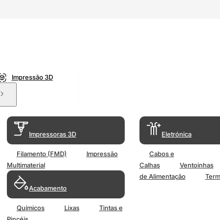
Impressão 3D
Impressoras 3D
Eletrónica
Filamento (FMD)
Impressão
Cabos e
Multimaterial
Calhas
Ventoinhas
de Alimentação
Term
Acabamento
Químicos
Lixas
Tintas e
Pincéis