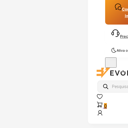
Con
I
Prec
Ativa 
Products
search
0