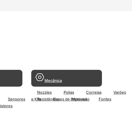
Mecânica
Nozzles
Polias
Correias
Varões
Sensores
e Kits
Resistências
Bases de Impressão
Motores
Fontes
istores