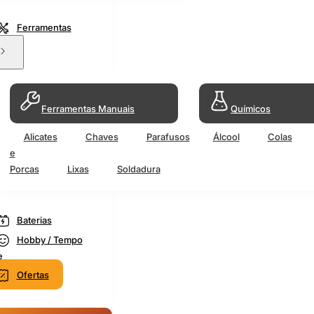
Ferramentas
Ferramentas Manuais
Químicos
Alicates
Chaves
Parafusos
Álcool
Colas
e
Porcas
Lixas
Soldadura
Baterias
Hobby / Tempo
e
Ofertas