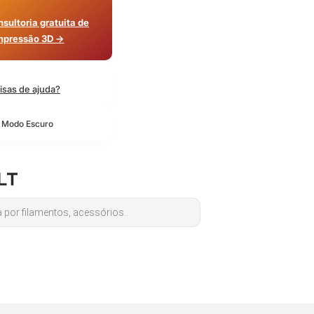
sultoria gratuita de
mpressão 3D →
isas de ajuda?
o Modo Escuro