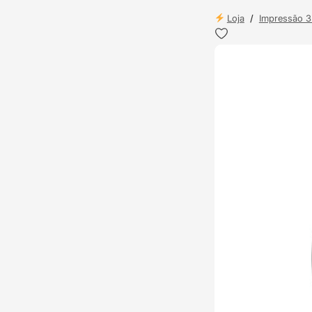
Loja
/
Impressão 
ENVIO 24H