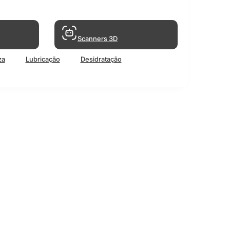
Scanners 3D
za
Lubricação
Desidratação