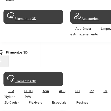
Filamentos 3D
Acessórios
Aderência
Limpe
e Armazenamento
Filamentos 3D
Filamentos 3D
PLA
PETG
ASA
ABS
PC
PP
PA
(Nylon)
PVA
(Solúveis)
Flexiveis
Especiais
Resinas