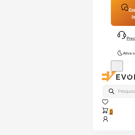
Con
I
Prec
Ativa 
Products
search
0