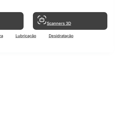
Scanners 3D
za
Lubricação
Desidratação