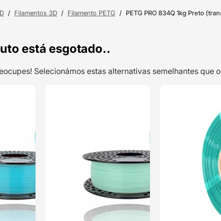
3D
/
Filamentos 3D
/
Filamento PETG
/
PETG PRO 834Q 1kg Preto (trans
uto está esgotado..
preocupes! Selecionámos estas alternativas semelhantes qu
TOP VENDAS
TOP VENDAS
PETG Pastel 1kg
ENVIO 24H
ENVIO 24H
Baby Blue –
Azurefilm
Classificado
com
5.00
em
5 com base
em
2
classificações
de clientes
17,05
€