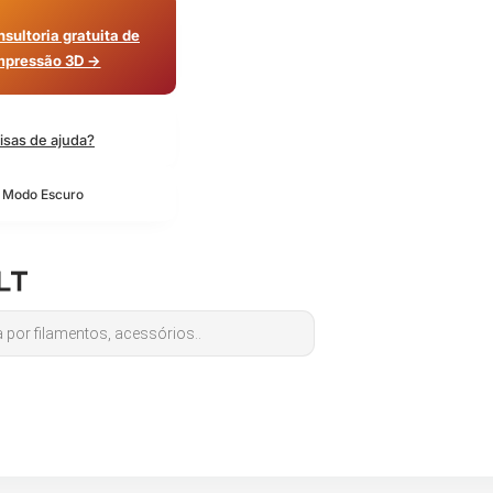
sultoria gratuita de
mpressão 3D →
isas de ajuda?
o Modo Escuro