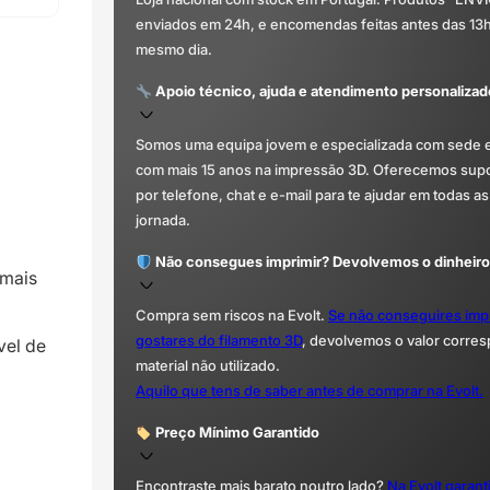
enviados em 24h, e encomendas feitas antes das 13
mesmo dia.
Apoio técnico, ajuda e atendimento personalizad
Somos uma equipa jovem e especializada com sede 
com mais 15 anos na impressão 3D. Oferecemos supor
por telefone, chat e e-mail para te ajudar em todas as
jornada.
Não consegues imprimir? Devolvemos o dinheiro
mais
Compra sem riscos na Evolt.
Se não conseguires imp
gostares do filamento 3D
, devolvemos o valor corre
vel de
material não utilizado.
Aquilo que tens de saber antes de comprar na Evolt.
Preço Mínimo Garantido
Encontraste mais barato noutro lado?
Na Evolt garan