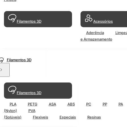
Filamentos 3D
Acessórios
Aderência
Limpe
e Armazenamento
Filamentos 3D
Filamentos 3D
PLA
PETG
ASA
ABS
PC
PP
PA
(Nylon)
PVA
(Solúveis)
Flexiveis
Especiais
Resinas