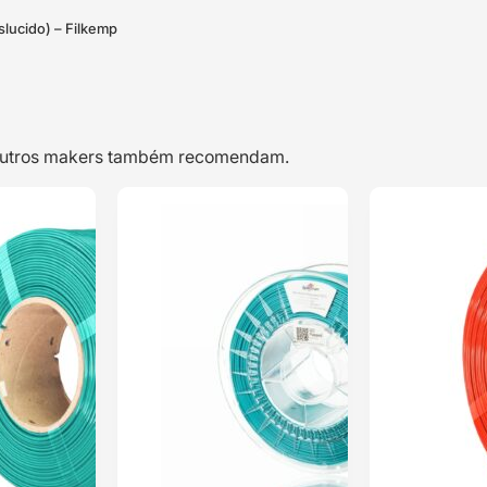
lucido) – Filkemp
e outros makers também recomendam.
TOP VENDAS
TOP VENDAS
PETG Pastel 10m
PETG Hyper
ENVIO 24H
ENVIO 24H
(AMOSTRA)
Speed (Refill) 1kg
Mint Green –
Turquoise Blue –
Azurefilm
Azurefilm
Classificado
Classificado
com
5.00
em
com
5.00
em
5 com base
5 com base
em
2
em
2
classificações
classificações
de clientes
de clientes
2,49
€
14,89
€