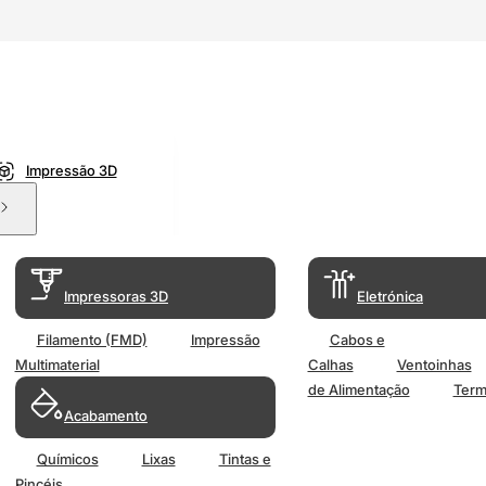
Impressão 3D
Impressoras 3D
Eletrónica
Filamento (FMD)
Impressão
Cabos e
Multimaterial
Calhas
Ventoinhas
de Alimentação
Term
Acabamento
Químicos
Lixas
Tintas e
Pincéis