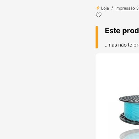
Loja
/
Impressão 
Este prod
..mas não te 
TOP VENDAS
ENVIO 24H