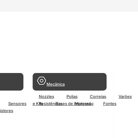
Mecânica
Nozzles
Polias
Correias
Varões
Sensores
e Kits
Resistências
Bases de Impressão
Motores
Fontes
istores