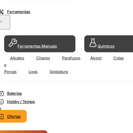
Ferramentas
Ferramentas Manuais
Químicos
Alicates
Chaves
Parafusos
Álcool
Colas
e
Porcas
Lixas
Soldadura
Baterias
Hobby / Tempo
e
Ofertas