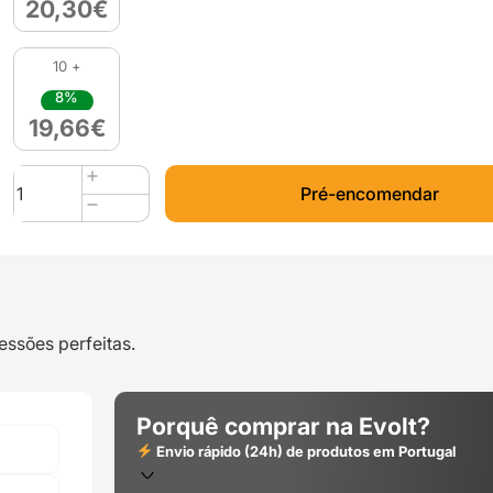
20,30
€
10 +
8%
19,66
€
Quantidade
Pré-encomendar
de
PLA
1kg
Nature
GLITTER
-
essões perfeitas.
Azurefilm
Porquê comprar na Evolt?
Envio rápido (24h) de produtos em Portugal