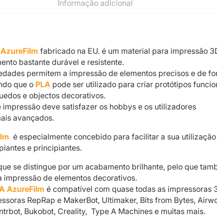
Informação adicional
 AzureFilm
fabricado na EU. é um material para impressão 3
ento bastante durável e resistente.
iedades permitem a impressão de elementos precisos e de f
ndo que o
PLA
pode ser utilizado para criar protótipos funcio
uedos e objectos decorativos.
e impressão deve satisfazer os hobbys e os utilizadores
mais avançados.
ilm
é especialmente concebido para facilitar a sua utilização
piantes e principiantes.
que se distingue por um acabamento brilhante, pelo que ta
 a impressão de elementos decorativos.
A AzureFilm
é compatível com quase todas as impressoras 
essoras RepRap e MakerBot, Ultimaker, Bits from Bytes, Airwo
ntrbot, Bukobot, Creality, Type A Machines e muitas mais.