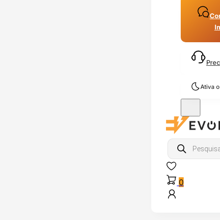
Con
I
Prec
Ativa 
Products
search
0