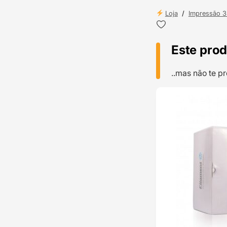
Loja
/
Impressão 
Este prod
..mas não te 
TOP VENDAS
ENVIO 24H