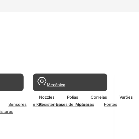
Mecânica
Nozzles
Polias
Correias
Varões
Sensores
e Kits
Resistências
Bases de Impressão
Motores
Fontes
istores