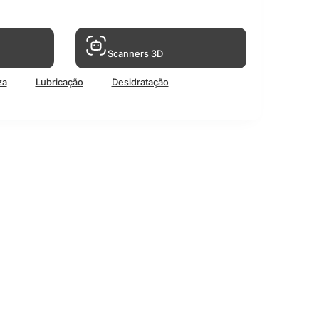
Scanners 3D
za
Lubricação
Desidratação