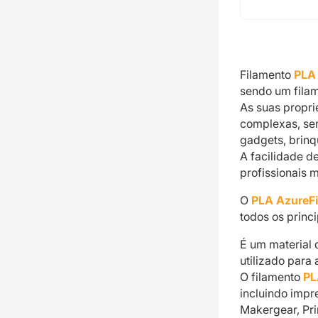
Filamento
PLA
sendo um filam
As suas propr
complexas, se
gadgets, brinq
A facilidade d
profissionais 
O
PLA AzureF
todos os princi
É um material 
utilizado para
O filamento
PL
incluindo impr
Makergear, Pri