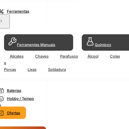
Ferramentas
Ferramentas Manuais
Químicos
Alicates
Chaves
Parafusos
Álcool
Colas
e
Porcas
Lixas
Soldadura
Baterias
Hobby / Tempo
e
Ofertas