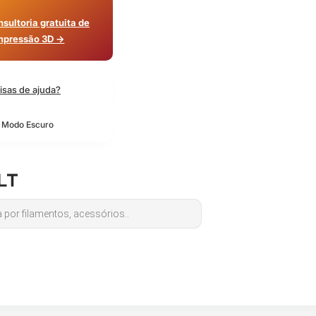
sultoria gratuita de
mpressão 3D →
isas de ajuda?
o Modo Escuro