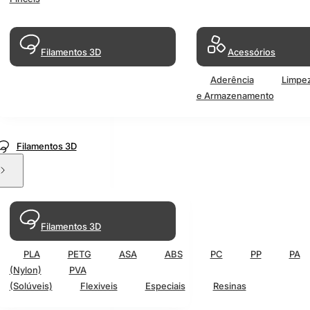
Filamentos 3D
Acessórios
Aderência
Limpe
e Armazenamento
Filamentos 3D
Filamentos 3D
PLA
PETG
ASA
ABS
PC
PP
PA
(Nylon)
PVA
(Solúveis)
Flexiveis
Especiais
Resinas