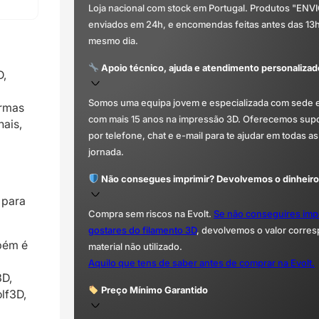
Loja nacional com stock em Portugal. Produtos "ENV
enviados em 24h, e encomendas feitas antes das 13
mesmo dia.
Apoio técnico, ajuda e atendimento personalizad
D,
Somos uma equipa jovem e especializada com sede 
ormas
com mais 15 anos na impressão 3D. Oferecemos supor
nais,
por telefone, chat e e-mail para te ajudar em todas as
jornada.
Não consegues imprimir? Devolvemos o dinheiro
 para
Compra sem riscos na Evolt.
Se não conseguires imp
gostares do filamento 3D
, devolvemos o valor corre
mbém é
material não utilizado.
Aquilo que tens de saber antes de comprar na Evolt.
3D,
Preço Mínimo Garantido
lf3D,