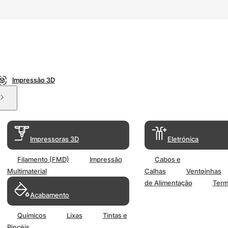
Impressão 3D
Impressoras 3D
Eletrónica
Filamento (FMD)
Impressão
Cabos e
Multimaterial
Calhas
Ventoinhas
de Alimentação
Term
Acabamento
Químicos
Lixas
Tintas e
Pincéis