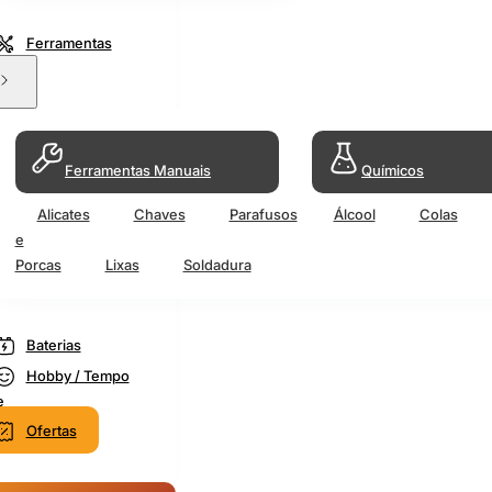
Ferramentas
Ferramentas Manuais
Químicos
Alicates
Chaves
Parafusos
Álcool
Colas
e
Porcas
Lixas
Soldadura
Baterias
Hobby / Tempo
e
Ofertas