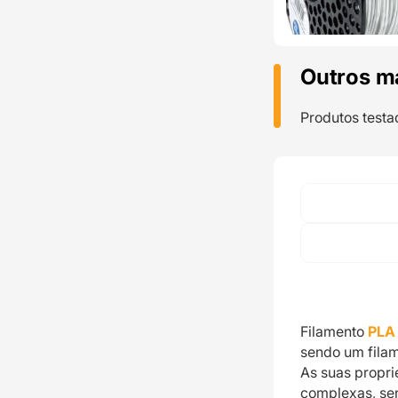
Outros m
Produtos testa
Filamento
PLA
sendo um filam
As suas propr
complexas, se