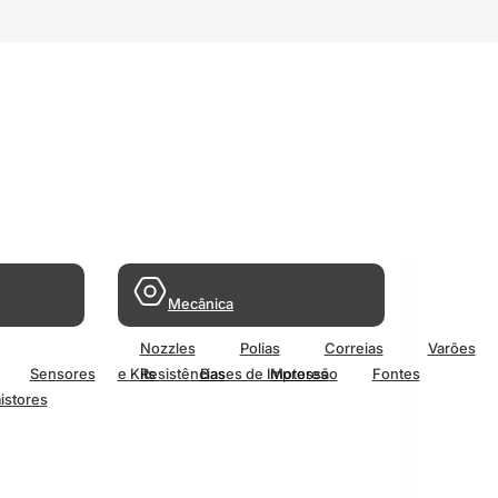
Mecânica
Nozzles
Polias
Correias
Varões
Sensores
e Kits
Resistências
Bases de Impressão
Motores
Fontes
istores