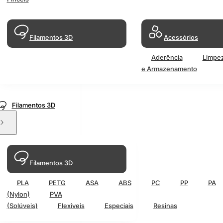
Filamentos 3D
Acessórios
Aderência
Limpe
e Armazenamento
Filamentos 3D
Filamentos 3D
PLA
PETG
ASA
ABS
PC
PP
PA
(Nylon)
PVA
(Solúveis)
Flexiveis
Especiais
Resinas