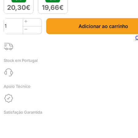
20,30
€
19,66
€
Quantidade
Adicionar ao carrinho
de
PLA
C
1kg
White
GLITTER
Stock em Portugal
-
Azurefilm
Apoio Técnico
Satisfação Garantida