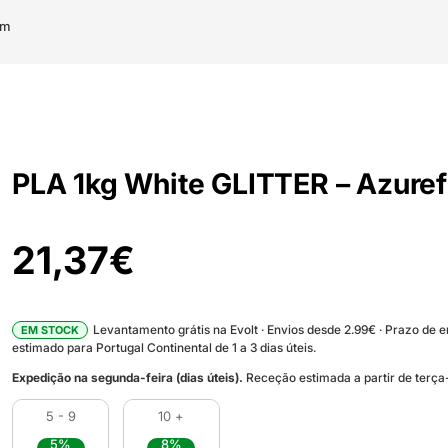
lm
PLA 1kg White GLITTER – Azuref
21,37
€
Levantamento grátis na Evolt · Envios desde 2.99€ · Prazo de 
EM STOCK
estimado para Portugal Continental de 1 a 3 dias úteis.
Expedição na segunda-feira (dias úteis).
Receção estimada a partir de terça-
5 - 9
10 +
5%
8%