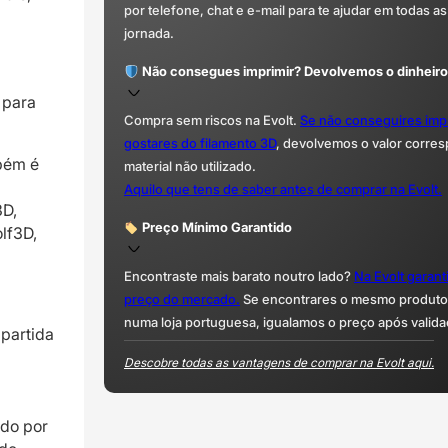
por telefone, chat e e-mail para te ajudar em todas as
jornada.
Não consegues imprimir? Devolvemos o dinheiro
 para
Compra sem riscos na Evolt.
Se não conseguires imp
gostares do filamento 3D
, devolvemos o valor corre
mbém é
material não utilizado.
Aquilo que tens de saber antes de comprar na Evolt.
3D,
Preço Mínimo Garantido
lf3D,
Encontraste mais barato noutro lado?
Na Evolt garan
preço do mercado.
Se encontrares o mesmo produto 
numa loja portuguesa, igualamos o preço após valida
partida
Descobre todas as vantagens de comprar na Evolt aqui.
ado por