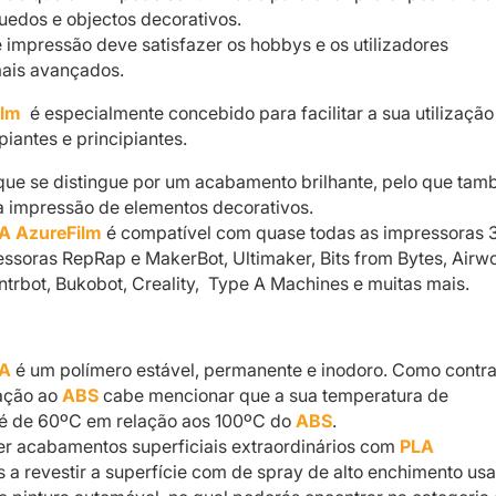
uedos e objectos decorativos.
e impressão deve satisfazer os hobbys e os utilizadores
mais avançados.
ilm
é especialmente concebido para facilitar a sua utilização
piantes e principiantes.
que se distingue por um acabamento brilhante, pelo que ta
 a impressão de elementos decorativos.
A AzureFilm
é compatível com quase todas as impressoras 
essoras RepRap e MakerBot, Ultimaker, Bits from Bytes, Airwo
ntrbot, Bukobot, Creality, Type A Machines e muitas mais.
A
é um polímero estável, permanente e inodoro. Como contra
ação ao
ABS
cabe mencionar que a sua temperatura de
é de 60ºC em relação aos 100ºC do
ABS
.
er acabamentos superficiais extraordinários com
PLA
 revestir a superfície com de spray de alto enchimento us