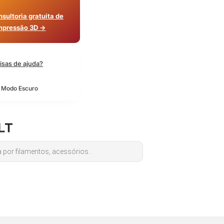
sultoria gratuita de
mpressão 3D →
isas de ajuda?
o Modo Escuro