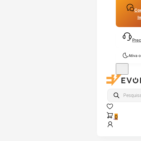
Con
I
Prec
Ativa 
Products
search
0