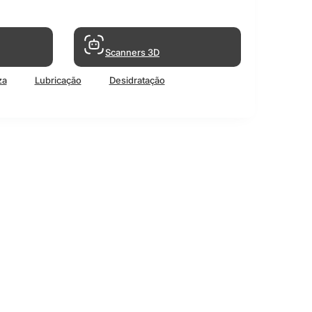
Scanners 3D
za
Lubricação
Desidratação