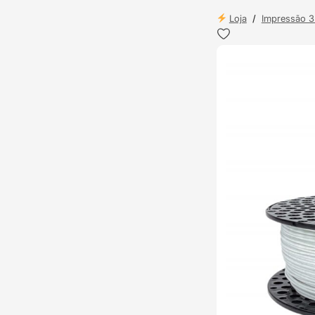
Loja
/
Impressão 
ENVIO 24H