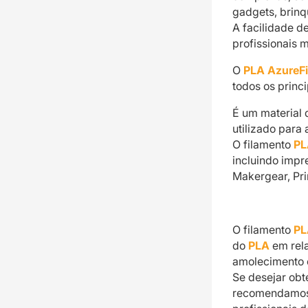
gadgets, brinq
A facilidade d
profissionais 
O
PLA AzureF
todos os princi
É um material 
utilizado para
O filamento
PL
incluindo impr
Makergear, Pri
O filamento
PL
do
PLA
em rel
amolecimento 
Se desejar obt
recomendamos a