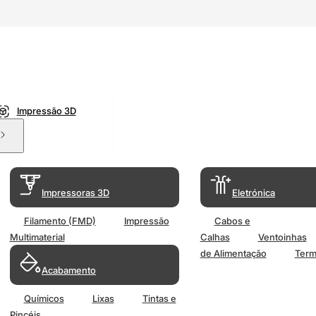
Impressão 3D
Impressoras 3D
Eletrónica
Filamento (FMD)
Impressão
Cabos e
Multimaterial
Calhas
Ventoinhas
de Alimentação
Term
Acabamento
Químicos
Lixas
Tintas e
Pincéis