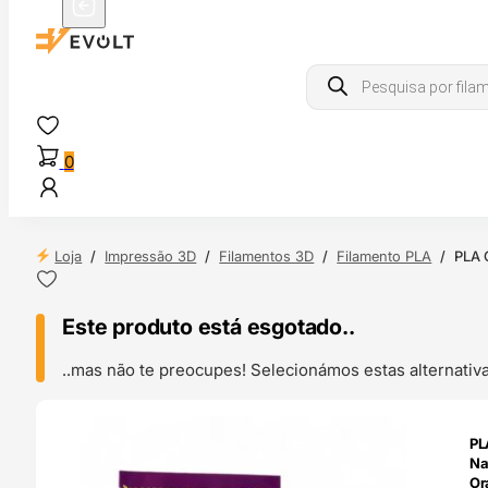
Products
search
0
Loja
/
Impressão 3D
/
Filamentos 3D
/
Filamento PLA
/
PLA 
Este produto está esgotado..
..mas não te preocupes! Selecionámos estas alternat
ENDAS
PL
4H
Na
Or