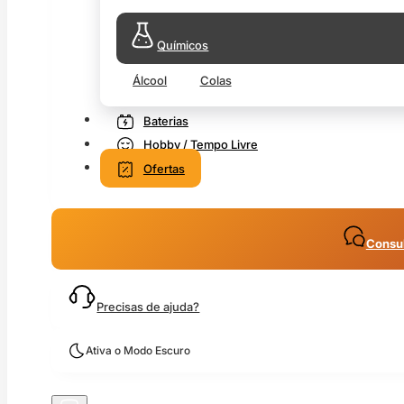
Químicos
Álcool
Colas
Baterias
Hobby / Tempo Livre
Ofertas
Consul
Precisas de ajuda?
Ativa o Modo Escuro