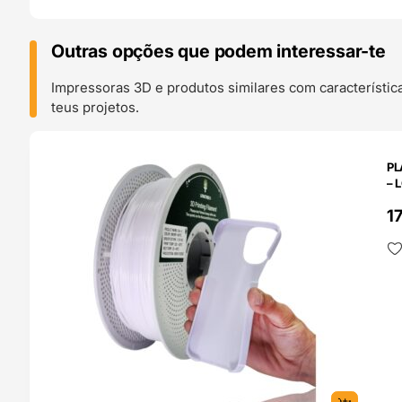
Outras opções que podem interessar-te
Impressoras 3D e produtos similares com característic
teus projetos.
O 24H
PL
– 
1