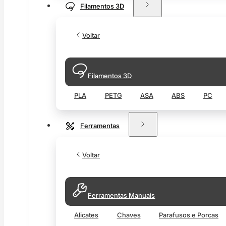
Filamentos 3D
Voltar
Filamentos 3D
PLA
PETG
ASA
ABS
PC
Ferramentas
Voltar
Ferramentas Manuais
Alicates
Chaves
Parafusos e Porcas