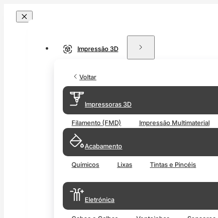
Impressão 3D
Voltar
Impressoras 3D
Filamento (FMD)
Impressão Multimaterial
Acabamento
Químicos
Lixas
Tintas e Pincéis
Eletrónica