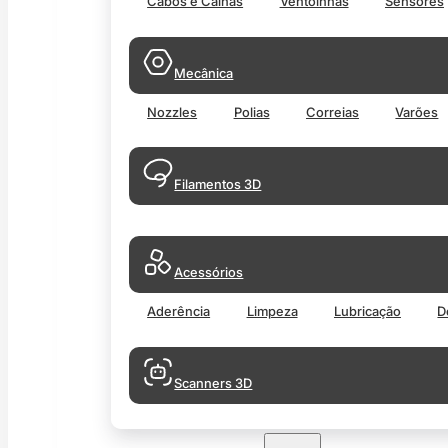
Cabos e Calhas
Ventoinhas
Sensores
Mecânica
Nozzles
Polias
Correias
Varões
Filamentos 3D
Acessórios
Aderência
Limpeza
Lubricação
D
Scanners 3D