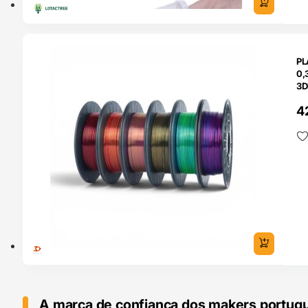
O 24H
PL
0,
3D
4
A marca de confiança dos makers portug