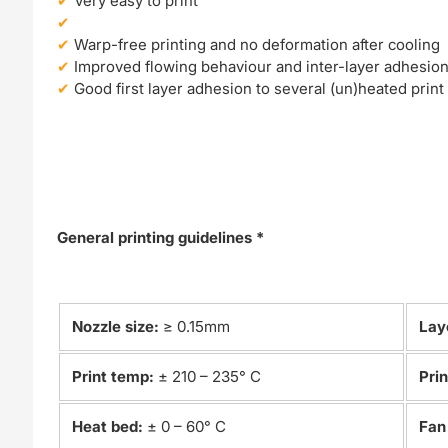
Very easy to print
Warp-free printing and no deformation after cooling
Improved flowing behaviour and inter-layer adhesio
Good first layer adhesion to several (un)heated print
General printing guidelines *
Nozzle size:
≥ 0.15mm
Lay
Print temp:
± 210 – 235° C
Pri
Heat bed:
± 0 – 60° C
Fan