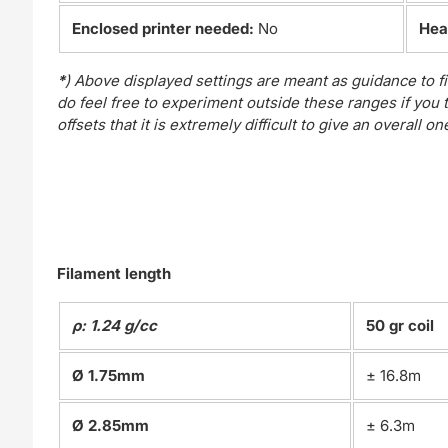
Enclosed printer needed:
No
Hea
*
) Above displayed settings are meant as guidance to fi
do feel free to experiment outside these ranges if you thi
offsets that it is extremely difficult to give an overall on
Filament length
ρ: 1.24 g/cc
50 gr coil
Ø 1.75mm
± 16.8m
Ø 2.85mm
± 6.3m