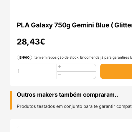
PLA Galaxy 750g Gemini Blue ( Glit
28,43
€
Item em reposição de stock. Encomenda já para garantires lu
ENVIO
Quantidade
de
PLA
Galaxy
750g
Outros makers também compraram..
Gemini
Blue
Produtos testados em conjunto para te garantir compati
(
Glitter
)
-