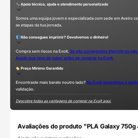
Apoio técnico, ajuda e atendimento personalizado
Somos uma equipa jovem e especializada com sede em Aveiro com 
as etapas da tua jornada.
Não consegues imprimir? Devolvemos o dinheiro!
Compra sem riscos na Evolt.
Se não conseguires imprimir ou não
Aquilo que tens de saber antes de comprar na Evolt.
Preço Mínimo Garantido
Encontraste mais barato noutro lado?
Na Evolt garantimos o mel
validação.
Descobre todas as vantagens de comprar na Evolt aqui.
Avaliações do produto "PLA Galaxy 750g 