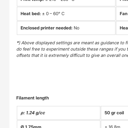
Heat bed:
± 0 – 60° C
Fan
Enclosed printer needed:
No
Hea
*
) Above displayed settings are meant as guidance to fi
do feel free to experiment outside these ranges if you thi
offsets that it is extremely difficult to give an overall on
Filament length
ρ: 1.24 g/cc
50 gr coil
Ø 1.75mm
± 16.8m