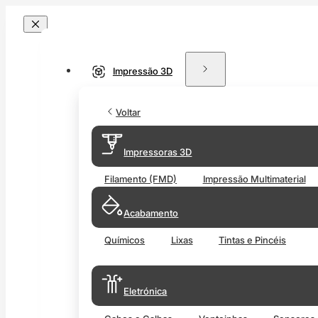
Impressão 3D
Voltar
Impressoras 3D
Filamento (FMD)
Impressão Multimaterial
Acabamento
Químicos
Lixas
Tintas e Pincéis
Eletrónica