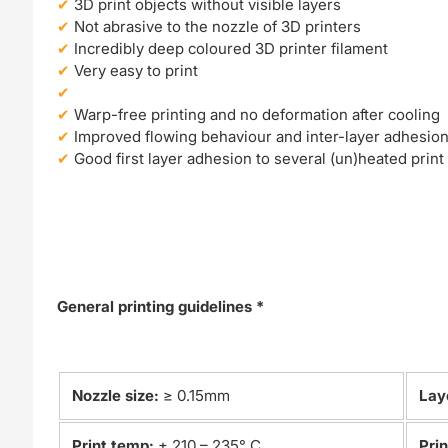
3D print objects without visible layers
Not abrasive to the nozzle of 3D printers
Incredibly deep coloured 3D printer filament
Very easy to print
Warp-free printing and no deformation after cooling
Improved flowing behaviour and inter-layer adhesio
Good first layer adhesion to several (un)heated print
General printing guidelines *
Nozzle size:
≥ 0.15mm
Lay
Print temp:
± 210 – 235° C
Pri