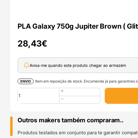
PLA Galaxy 750g Jupiter Brown ( Gl
28,43
€
Avisa-me quando este produto chegar ao armazém
Item em reposição de stock. Encomenda já para garantires lu
ENVIO
Quantidade
de
PLA
Galaxy
750g
Outros makers também compraram..
Jupiter
Brown
Produtos testados em conjunto para te garantir compati