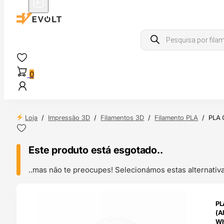
Products
search
0
Loja
/
Impressão 3D
/
Filamentos 3D
/
Filamento PLA
/
PLA 
Este produto está esgotado..
..mas não te preocupes! Selecionámos estas alternat
ENDAS
PL
4H
(A
Wh