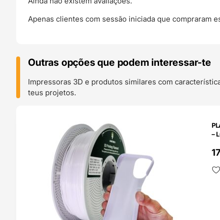
Ainda não existem avaliações.
Apenas clientes com sessão iniciada que compraram es
Outras opções que podem interessar-te
Impressoras 3D e produtos similares com característic
teus projetos.
O 24H
PL
– 
1