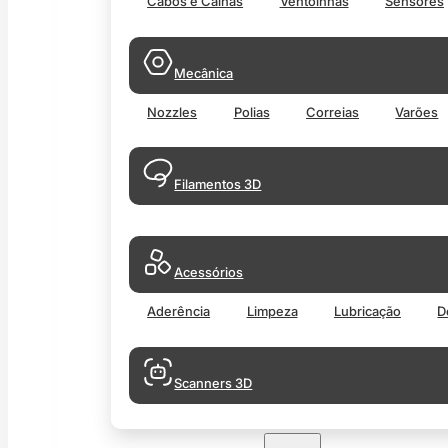
Cabos e Calhas
Ventoinhas
Sensores
Mecânica
Nozzles
Polias
Correias
Varões
Filamentos 3D
Acessórios
Aderência
Limpeza
Lubricação
D
Scanners 3D