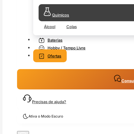
Químicos
Álcool
Colas
Baterias
Hobby / Tempo Livre
Ofertas
Consul
Precisas de ajuda?
Ativa o Modo Escuro