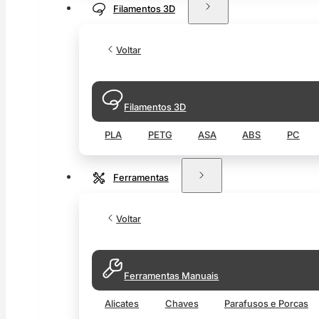
Filamentos 3D
Voltar
Filamentos 3D
PLA
PETG
ASA
ABS
PC
Ferramentas
Voltar
Ferramentas Manuais
Alicates
Chaves
Parafusos e Porcas