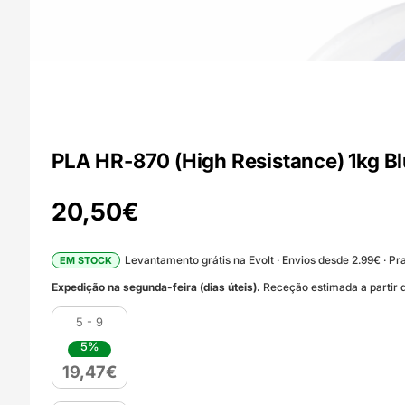
PLA HR-870 (High Resistance) 1kg B
20,50
€
Levantamento grátis na Evolt · Envios desde 2.99€ · Pra
EM STOCK
Expedição na segunda-feira (dias úteis).
Receção estimada a partir d
5 - 9
5%
19,47
€