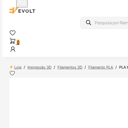
Products
search
0
Loja
/
Impressão 3D
/
Filamentos 3D
/
Filamento PLA
/
PLA 
 24H