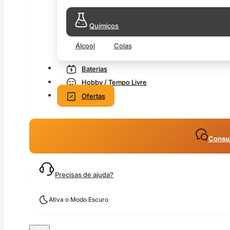
Químicos
Álcool
Colas
Baterias
Hobby / Tempo Livre
Ofertas
Consul
Precisas de ajuda?
Ativa o Modo Escuro