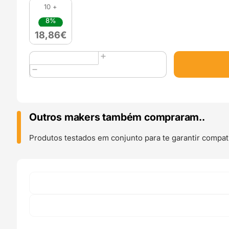
10 +
8%
18,86
€
Quantidade
de
PLA
HR-
870
(High
Outros makers também compraram..
Resistance)
1kg
Produtos testados em conjunto para te garantir compati
Blue
-
SAKATA
3D