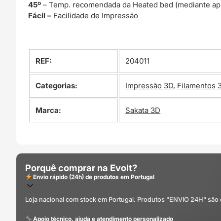
45º
– Temp. recomendada da Heated bed (mediante ap
Fácil –
Facilidade de Impressão
REF:
204011
Categorias:
Impressão 3D
,
Filamentos 
Marca:
Sakata 3D
Porquê comprar na Evolt?
Envio rápido (24h) de produtos em Portugal
Loja nacional com stock em Portugal. Produtos "ENVIO 24H" são
Apoio técnico, ajuda e atendimento personalizado