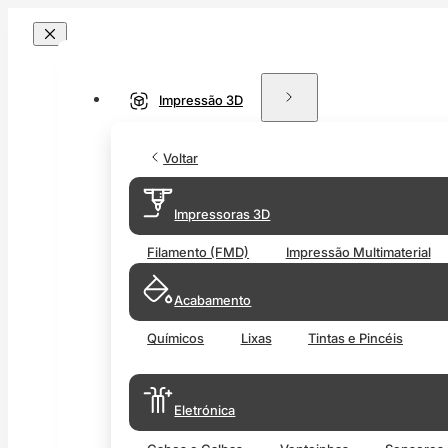
Impressão 3D
Voltar
Impressoras 3D
Filamento (FMD)
Impressão Multimaterial
Acabamento
Químicos
Lixas
Tintas e Pincéis
Eletrónica