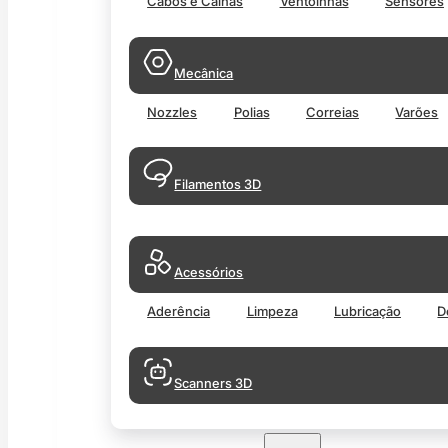
Cabos e Calhas
Ventoinhas
Sensores
Mecânica
Nozzles
Polias
Correias
Varões
Filamentos 3D
Acessórios
Aderência
Limpeza
Lubricação
D
Scanners 3D