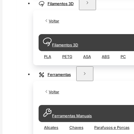
Filamentos 3D
Voltar
Filamentos 3D
PLA
PETG
ASA
ABS
PC
Ferramentas
Voltar
Ferramentas Manuais
Alicates
Chaves
Parafusos e Porcas