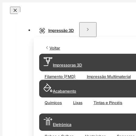
Impressão 3D
Voltar
Impressoras 3D
Filamento (FMD)
Impressão Multimaterial
Acabamento
Químicos
Lixas
Tintas e Pincéis
Eletrónica