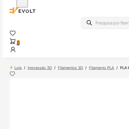
Products
search
0
Loja
/
Impressão 3D
/
Filamentos 3D
/
Filamento PLA
/
PLA 
 24H