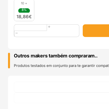
10 +
8%
18,86
€
Quantidade
de
PLA
HR-
870
(High
Outros makers também compraram..
Resistance)
1kg
Produtos testados em conjunto para te garantir compati
Natural
-
SAKATA
3D