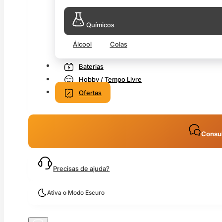
Químicos
Álcool
Colas
Baterias
Hobby / Tempo Livre
Ofertas
Consul
Precisas de ajuda?
Ativa o Modo Escuro