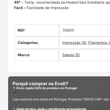
45º
– Temp. recomendada da Heated bed (mediante ap
Fácil –
Facilidade de Impressão
REF:
704011
Categorias:
Impressão 3D
,
Filamentos 
Marca:
Sakata 3D
Porquê comprar na Evolt?
Envio rápido (24h) de produtos em Portugal
Loja nacional com stock em Portugal. Produtos "ENVIO 24H" são
Apoio técnico, ajuda e atendimento personalizado