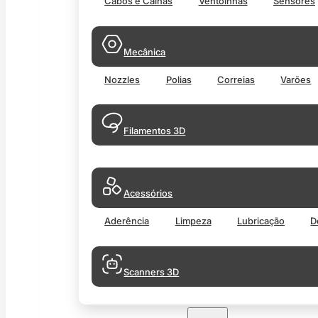
Cabos e Calhas
Ventoinhas
Sensores
Mecânica
Nozzles
Polias
Correias
Varões
Filamentos 3D
Acessórios
Aderência
Limpeza
Lubricação
D
Scanners 3D