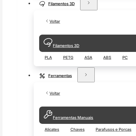
Filamentos 3D
Voltar
Filamentos 3D
PLA
PETG
ASA
ABS
PC
Ferramentas
Voltar
Ferramentas Manuais
Alicates
Chaves
Parafusos e Porcas