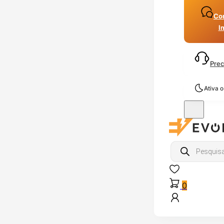
Con
I
Prec
Ativa 
Products
search
0