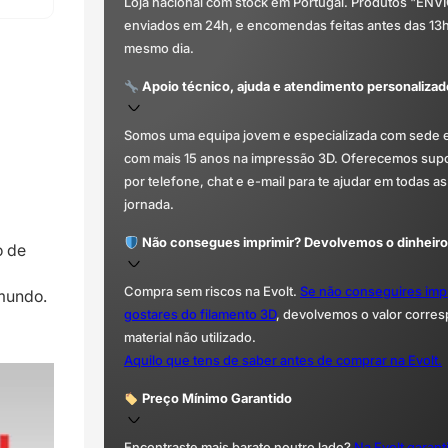
Loja nacional com stock em Portugal. Produtos "ENV
enviados em 24h, e encomendas feitas antes das 13
mesmo dia.
Apoio técnico, ajuda e atendimento personalizad
Somos uma equipa jovem e especializada com sede 
com mais 15 anos na impressão 3D. Oferecemos supor
por telefone, chat e e-mail para te ajudar em todas as
jornada.
Não consegues imprimir? Devolvemos o dinheiro
o de
Compra sem riscos na Evolt.
Se não conseguires imp
mundo.
gostares do filamento 3D
, devolvemos o valor corre
material não utilizado.
Aquilo que tens de saber antes de comprar na Evolt.
Preço Mínimo Garantido
Encontraste mais barato noutro lado?
Na Evolt garan