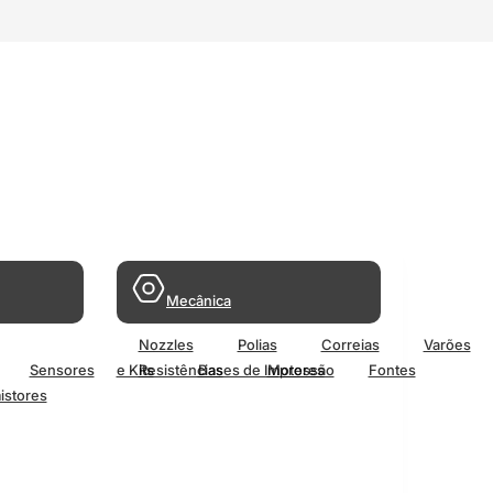
Mecânica
Nozzles
Polias
Correias
Varões
Sensores
e Kits
Resistências
Bases de Impressão
Motores
Fontes
istores