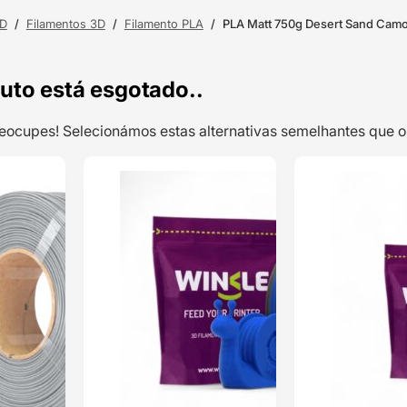
3D
/
Filamentos 3D
/
Filamento PLA
/
PLA Matt 750g Desert Sand Ca
uto está esgotado..
preocupes! Selecionámos estas alternativas semelhantes qu
TOP VENDAS
TOP VENDAS
PLA (Refill) 1kg
ENVIO 24H
ENVIO 24H
Light Grey –
Azurefilm
Classificado
com
5.00
em 5 com
base em
1
classificação
de cliente
14,89
€