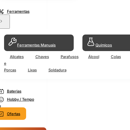
Ferramentas
Ferramentas Manuais
Químicos
Alicates
Chaves
Parafusos
Álcool
Colas
e
Porcas
Lixas
Soldadura
Baterias
Hobby / Tempo
e
Ofertas