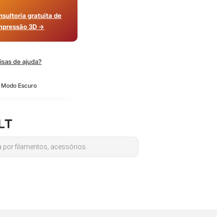
sultoria gratuita de
mpressão 3D →
isas de ajuda?
o Modo Escuro