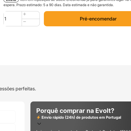
espera. Prazo estimado:
5
a
90
dias. Data estimada e não garantida.
Quantidade
Pré-encomendar
de
PLA
Matt
750g
Desert
Sand
Camouflage
-
FORMFUTURA
essões perfeitas.
Porquê comprar na Evolt?
Envio rápido (24h) de produtos em Portugal