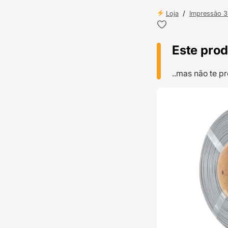
Loja
/
Impressão 
Este prod
..mas não te 
TOP VENDAS
ENVIO 24H