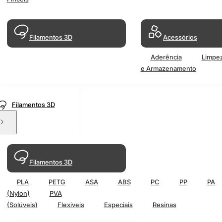
Filamentos 3D
Acessórios
Aderência
Limpe
e Armazenamento
Filamentos 3D
Filamentos 3D
PLA
PETG
ASA
ABS
PC
PP
PA
(Nylon)
PVA
(Solúveis)
Flexiveis
Especiais
Resinas