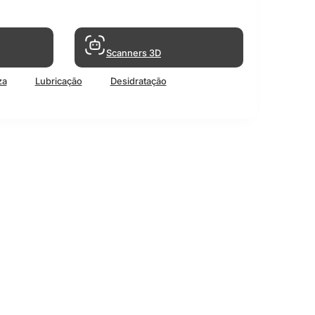
Scanners 3D
za
Lubricação
Desidratação