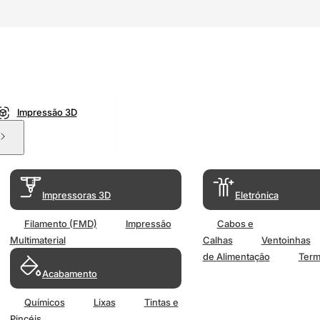
Impressão 3D
Impressoras 3D
Eletrónica
Filamento (FMD)
Impressão
Cabos e
Multimaterial
Calhas
Ventoinhas
de Alimentação
Term
Acabamento
Químicos
Lixas
Tintas e
Pincéis