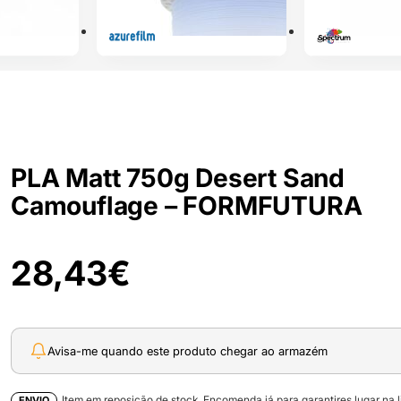
PLA Matt 750g Desert Sand
Camouflage – FORMFUTURA
28,43
€
Avisa-me quando este produto chegar ao armazém
Item em reposição de stock. Encomenda já para garantires lugar na l
ENVIO