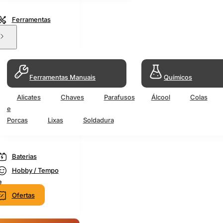
Ferramentas
Ferramentas Manuais
Químicos
Alicates
Chaves
Parafusos
Álcool
Colas
e
Porcas
Lixas
Soldadura
Baterias
Hobby / Tempo
e
Ofertas