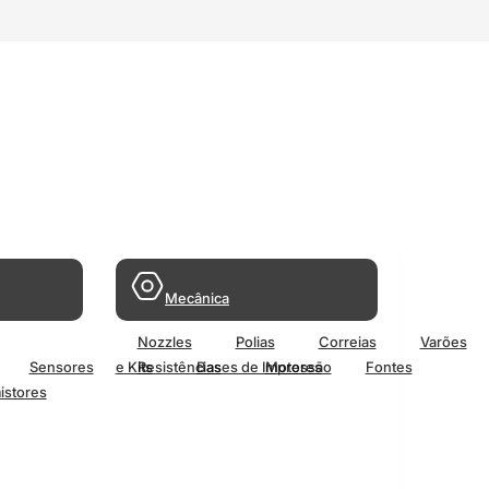
Mecânica
Nozzles
Polias
Correias
Varões
Sensores
e Kits
Resistências
Bases de Impressão
Motores
Fontes
istores