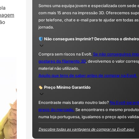
Somos uma equipa jovem e especializada com sede 
pla
com mais 15 anos na impressão 3D. Oferecemos supor
ipagem
por telefone, chat e e-mail para te ajudar em todas as
são
jornada.
Não consegues imprimir? Devolvemos o dinheiro
Compra sem riscos na Evolt.
Se não conseguires imp
gostares do filamento 3D
, devolvemos o valor corre
material não utilizado.
Aquilo que tens de saber antes de comprar na Evolt.
Preço Mínimo Garantido
Encontraste mais barato noutro lado?
Na Evolt garan
preço do mercado.
Se encontrares o mesmo produto 
numa loja portuguesa, igualamos o preço após valida
Descobre todas as vantagens de comprar na Evolt aqui.