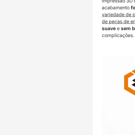
impressão 3D d
acabamento
f
variedade de p
de peças de e
suave
e
sem b
complicações.