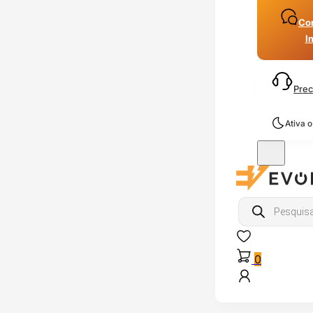
Con
I
Prec
Ativa 
Products
search
0