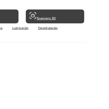
Scanners 3D
za
Lubricação
Desidratação