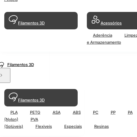
Filamentos 3D
Acessórios
Aderência
Limpe
e Armazenamento
Filamentos 3D
Filamentos 3D
PLA
PETG
ASA
ABS
PC
PP
PA
(Nylon)
PVA
(Solúveis)
Flexiveis
Especiais
Resinas