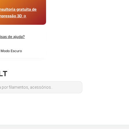
sultoria gratuita de
mpressão 3D →
isas de ajuda?
o Modo Escuro