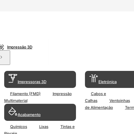
Impressão 3D
Impressoras 3D
Eletrónica
Filamento (FMD)
Impressão
Cabos e
Multimaterial
Calhas
Ventoinhas
de Alimentação
Term
Acabamento
Químicos
Lixas
Tintas e
Pincéis