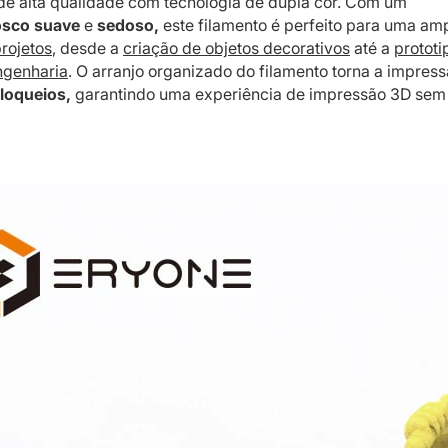
e alta qualidade com tecnologia de dupla cor. Com um
osco suave
e
sedoso,
este filamento é perfeito para uma am
rojetos
, desde a
criação de objetos decorativos
até a
protot
ngenharia
. O arranjo organizado do filamento torna a impres
loqueios,
garantindo uma experiência de impressão 3D sem