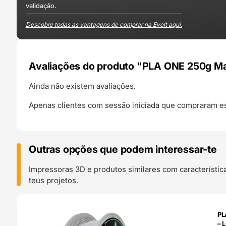
validação.
Descobre todas as vantagens de comprar na Evolt aqui.
Avaliações do produto "PLA ONE 250g Ma
Ainda não existem avaliações.
Apenas clientes com sessão iniciada que compraram es
Outras opções que podem interessar-te
Impressoras 3D e produtos similares com característic
teus projetos.
O 24H
PL
– 