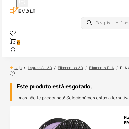
Products
search
0
Loja
/
Impressão 3D
/
Filamentos 3D
/
Filamento PLA
/
PLA 
Este produto está esgotado..
..mas não te preocupes! Selecionámos estas alternat
ENDAS
PL
4H
P