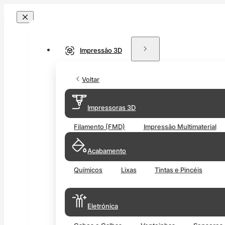
Impressão 3D
Voltar
Impressoras 3D
Filamento (FMD)
Impressão Multimaterial
Acabamento
Químicos
Lixas
Tintas e Pincéis
Eletrónica