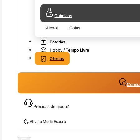
Químicos
Álcool
Colas
Baterias
Hobby / Tempo Livre
Ofertas
Consul
Precisas de ajuda?
Ativa o Modo Escuro