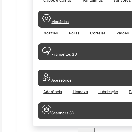
Cabos e Calhas
Ventoinhas
Sensores
Mecânica
Nozzles
Polias
Correias
Varões
Filamentos 3D
Acessórios
Aderência
Limpeza
Lubricação
D
Scanners 3D