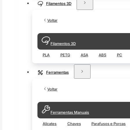
Filamentos 3D
Voltar
Filamentos 3D
PLA
PETG
ASA
ABS
PC
Ferramentas
Voltar
Ferramentas Manuais
Alicates
Chaves
Parafusos e Porcas