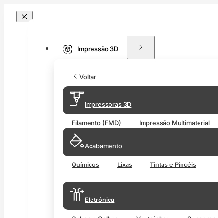
Impressão 3D
Voltar
Impressoras 3D
Filamento (FMD)
Impressão Multimaterial
Acabamento
Químicos
Lixas
Tintas e Pincéis
Eletrónica