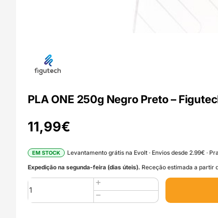
PLA ONE 250g Negro Preto – Figute
11,99
€
Levantamento grátis na Evolt · Envios desde 2.99€ · Pra
EM STOCK
Expedição na segunda-feira (dias úteis).
Receção estimada a partir d
Quantidade
de
PLA
ONE