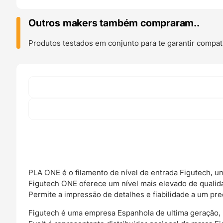
250g
Negro
Outros makers também compraram..
Preto
-
Produtos testados em conjunto para te garantir compati
Figutech
PLA ONE é o filamento de nível de entrada Figutech, um
Figutech ONE oferece um nível mais elevado de qualida
Permite a impressão de detalhes e fiabilidade a um preç
Figutech é uma empresa Espanhola de ultima geração, 