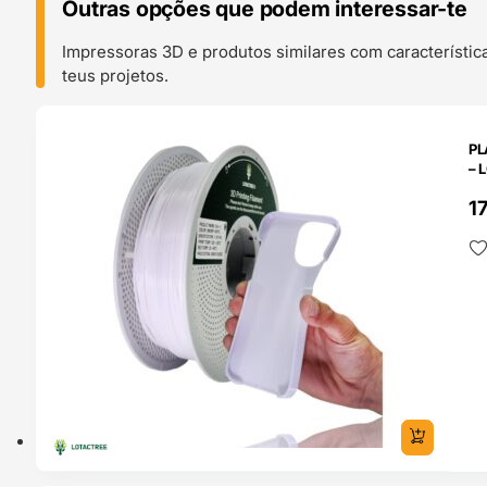
Outras opções que podem interessar-te
Impressoras 3D e produtos similares com característic
teus projetos.
O 24H
PL
– 
1