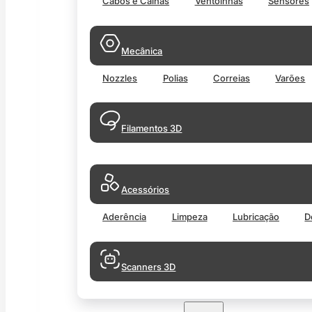
Cabos e Calhas
Ventoinhas
Sensores
Mecânica
Nozzles
Polias
Correias
Varões
Filamentos 3D
Acessórios
Aderência
Limpeza
Lubricação
D
Scanners 3D