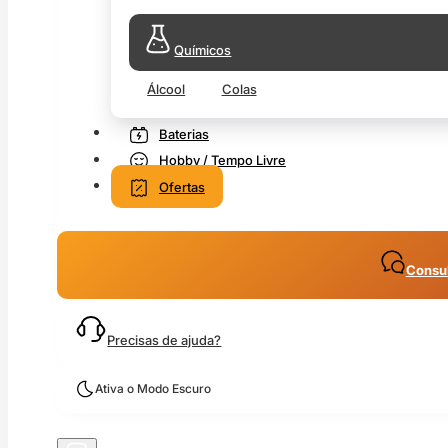
Químicos
Álcool
Colas
Baterias
Hobby / Tempo Livre
Ofertas
Consul
Precisas de ajuda?
Ativa o Modo Escuro