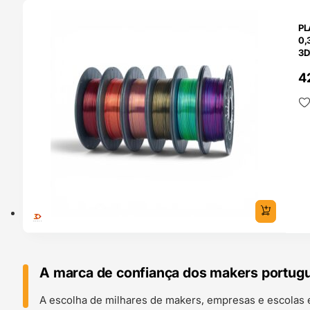
O 24H
PL
0,
3D
4
A marca de confiança dos makers portug
A escolha de milhares de makers, empresas e escolas 