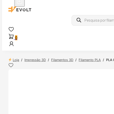
Products
search
0
Loja
/
Impressão 3D
/
Filamentos 3D
/
Filamento PLA
/
PLA 
 24H