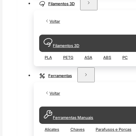
Filamentos 3D
Voltar
Filamentos 3D
PLA
PETG
ASA
ABS
PC
Ferramentas
Voltar
Ferramentas Manuais
Alicates
Chaves
Parafusos e Porcas