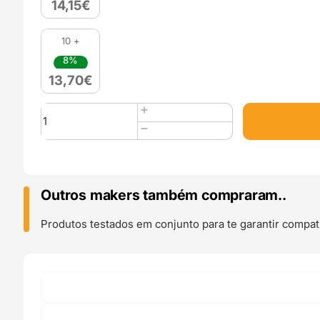
14,15
€
10 +
8%
13,70
€
Quantidade
de
PLA
(Refill)
1kg
Sunset
Outros makers também compraram..
Orange
-
Produtos testados em conjunto para te garantir compati
Azurefilm