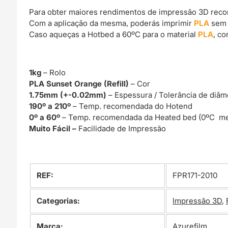
Para obter maiores rendimentos de impressão 3D rec
Com a aplicação da mesma, poderás imprimir
PLA
sem 
Caso aqueças a Hotbed a 60ºC para o material
PLA
, c
1kg
– Rolo
PLA Sunset Orange (Refill)
– Cor
1.75mm (+-0.02mm)
– Espessura / Tolerância de diâm
190º a 210º
– Temp. recomendada do Hotend
0º a 60º
– Temp. recomendada da Heated bed (0ºC me
Muito Fácil –
Facilidade de Impressão
REF:
FPR171-2010
Categorias:
Impressão 3D
,
Marca:
Azurefilm