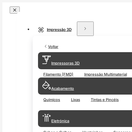
Impressão 3D
Voltar
Impressoras 3D
Filamento (FMD)
Impressão Multimaterial
Acabamento
Químicos
Lixas
Tintas e Pincéis
Eletrónica