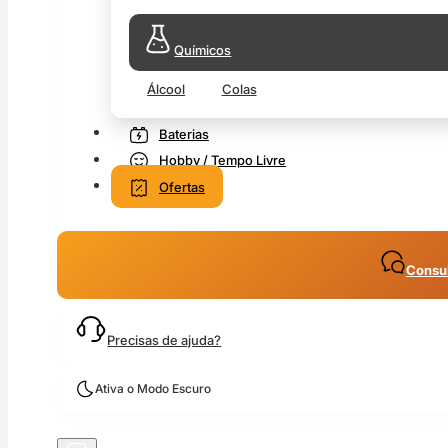
Químicos
Álcool
Colas
Baterias
Hobby / Tempo Livre
Ofertas
Consul
Precisas de ajuda?
Ativa o Modo Escuro