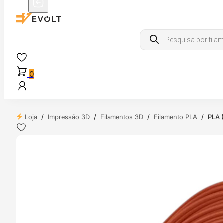
Products
search
0
Loja
/
Impressão 3D
/
Filamentos 3D
/
Filamento PLA
/
PLA (
NDAS
4H