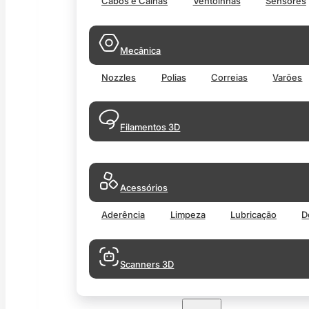
Cabos e Calhas
Ventoinhas
Sensores
Mecânica
Nozzles
Polias
Correias
Varões
Filamentos 3D
Acessórios
Aderência
Limpeza
Lubricação
D
Scanners 3D