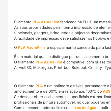
Filamento
PLA AzureFilm
fabricado na EU. é um materi
As suas propriedades permitem a impressão de elemen
funcionais, gadgets, brinquedos e objectos decorativos
A facilidade de impressão deve satisfazer os hobbys e 
O
PLA AzureFilm
é especialmente concebido para facili
É um material que se distingue por um acabamento bril
O filamento
PLA AzureFilm
é compatível com quase tod
Airwolf3D, Makergear, Printrbot, Bukobot, Creality, Ty
O filamento
PLA
é um polímero estável, permanente e 
amolecimento é de 60ºC em relação aos 100ºC do
ABS
Se desejar obter acabamentos superficiais extraordin
profissionais de pintura automóvel, no qual poderás e
Com o mesmo poderás lixar com
lixas de água
e polir 