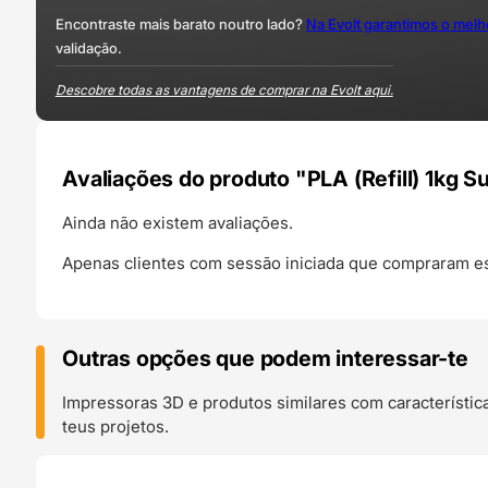
Encontraste mais barato noutro lado?
Na Evolt garantimos o mel
validação.
Descobre todas as vantagens de comprar na Evolt aqui.
Avaliações do produto "PLA (Refill) 1kg 
Ainda não existem avaliações.
Apenas clientes com sessão iniciada que compraram es
Outras opções que podem interessar-te
Impressoras 3D e produtos similares com característic
teus projetos.
O 24H