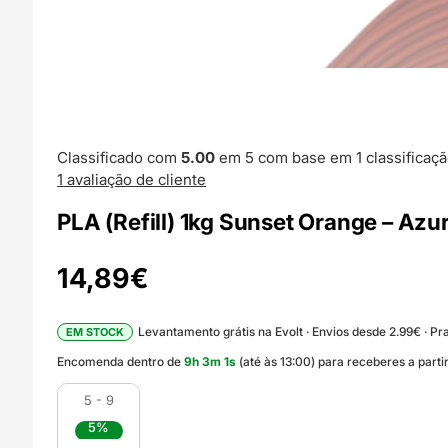
Classificado com
5.00
em 5 com base em
1
classificaçã
1
avaliação de cliente
PLA (Refill) 1kg Sunset Orange – Azu
14,89
€
Levantamento grátis na Evolt · Envios desde 2.99€ · Pra
EM STOCK
Encomenda dentro de
9
h
3
m
0
s
(até às 13:00) para receberes a part
5 - 9
5%