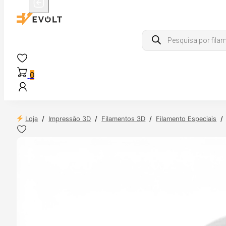
Products
search
0
Loja
/
Impressão 3D
/
Filamentos 3D
/
Filamento Especiais
/
 24H