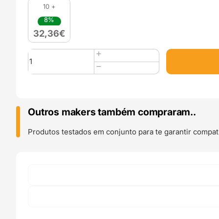
10 +
8%
32,36
€
Quantidade
de
PP
(Polipropileno)
750g
Pastel
Outros makers também compraram..
Lilac
-
Produtos testados em conjunto para te garantir compati
Fiberlogy