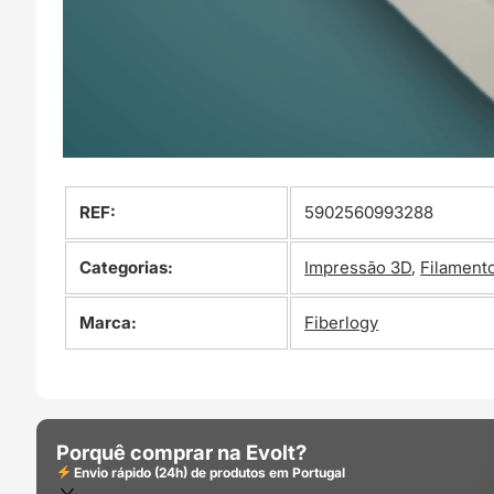
REF:
5902560993288
Categorias:
Impressão 3D
,
Filament
Marca:
Fiberlogy
Porquê comprar na Evolt?
Envio rápido (24h) de produtos em Portugal