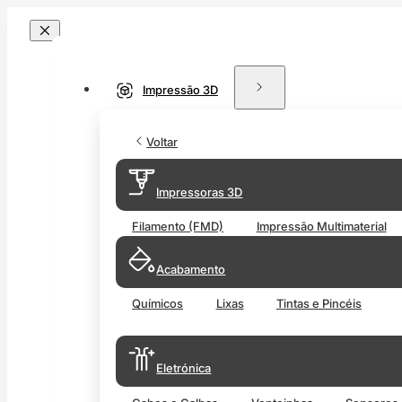
Impressão 3D
Voltar
Impressoras 3D
Filamento (FMD)
Impressão Multimaterial
Acabamento
Químicos
Lixas
Tintas e Pincéis
Eletrónica