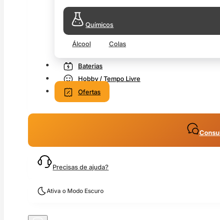
Químicos
Álcool
Colas
Baterias
Hobby / Tempo Livre
Ofertas
Consul
Precisas de ajuda?
Ativa o Modo Escuro