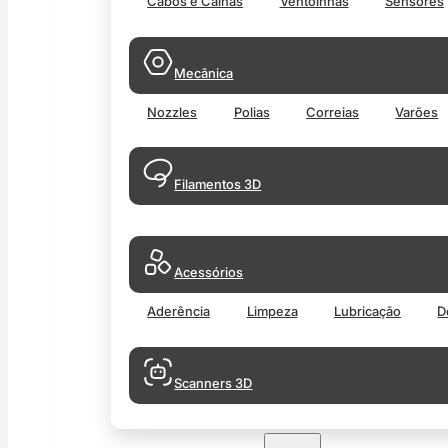
Cabos e Calhas
Ventoinhas
Sensores
Mecânica
Nozzles
Polias
Correias
Varões
Filamentos 3D
Acessórios
Aderência
Limpeza
Lubricação
D
Scanners 3D