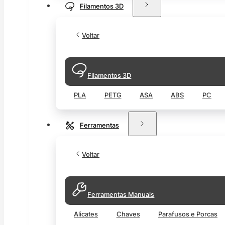
Filamentos 3D
Voltar
Filamentos 3D
PLA
PETG
ASA
ABS
PC
Ferramentas
Voltar
Ferramentas Manuais
Alicates
Chaves
Parafusos e Porcas