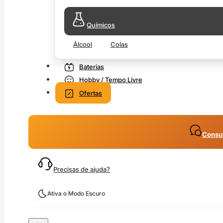
Químicos
Álcool
Colas
Baterias
Hobby / Tempo Livre
Ofertas
Consul
Precisas de ajuda?
Ativa o Modo Escuro