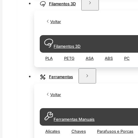
Filamentos 3D
Voltar
Filamentos 3D
PLA
PETG
ASA
ABS
PC
Ferramentas
Voltar
Ferramentas Manuais
Alicates
Chaves
Parafusos e Porcas