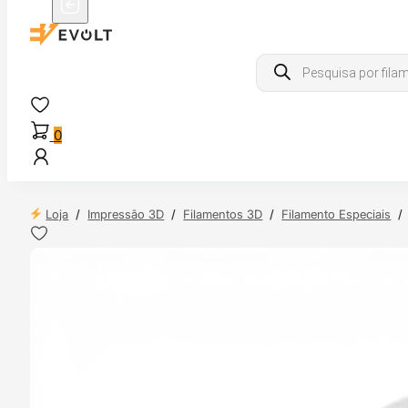
Products
search
0
Loja
/
Impressão 3D
/
Filamentos 3D
/
Filamento Especiais
/
 24H