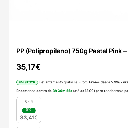
PP (Polipropileno) 750g Pastel Pink –
35,17
€
Levantamento grátis na Evolt · Envios desde 2.99€ · Pra
EM STOCK
Encomenda dentro de
3
h
36
m
54
s
(até às 13:00) para receberes a p
5 - 9
5%
33,41
€