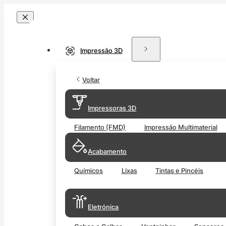
Impressão 3D
Voltar
Impressoras 3D
Filamento (FMD)
Impressão Multimaterial
Acabamento
Químicos
Lixas
Tintas e Pincéis
Eletrónica