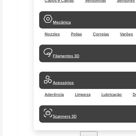
Cabos e Calhas
Ventoinhas
Sensores
Mecânica
Nozzles
Polias
Correias
Varões
Filamentos 3D
Acessórios
Aderência
Limpeza
Lubricação
D
Scanners 3D