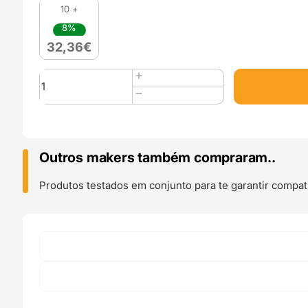
10 +
8%
32,36
€
Quantidade
de
PP
(Polipropileno)
750g
Pastel
Outros makers também compraram..
Pink
-
Produtos testados em conjunto para te garantir compati
Fiberlogy