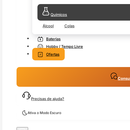
Químicos
Álcool
Colas
Baterias
Hobby / Tempo Livre
Ofertas
Consul
Precisas de ajuda?
Ativa o Modo Escuro