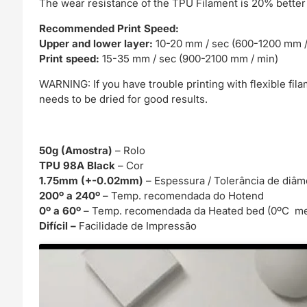
The wear resistance of the TPU Filament is 20% better
Recommended Print Speed:
Upper and lower layer:
10-20 mm / sec (600-1200 mm /
Print speed:
15-35 mm / sec (900-2100 mm / min)
WARNING: If you have trouble printing with flexible fil
needs to be dried for good results.
50g (Amostra)
– Rolo
TPU 98A Black
– Cor
1.75mm (+-0.02mm)
– Espessura / Tolerância de diâm
200º a 240º
– Temp. recomendada do Hotend
0º a 60º
– Temp. recomendada da Heated bed (0ºC me
Difícil –
Facilidade de Impressão