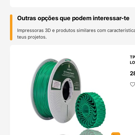
Outras opções que podem interessar-te
Impressoras 3D e produtos similares com característic
teus projetos.
O 24H
TP
LO
2