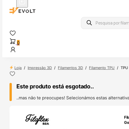
Products
search
0
Loja
/
Impressão 3D
/
Filamentos 3D
/
Filamento TPU
/
TPU 
Este produto está esgotado..
..mas não te preocupes! Selecionámos estas alternat
ENDAS
Fi
4H
Go