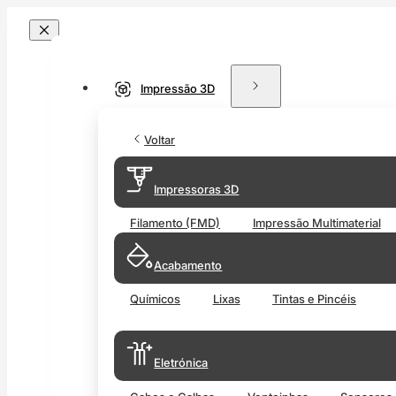
Impressão 3D
Voltar
Impressoras 3D
Filamento (FMD)
Impressão Multimaterial
Acabamento
Químicos
Lixas
Tintas e Pincéis
Eletrónica