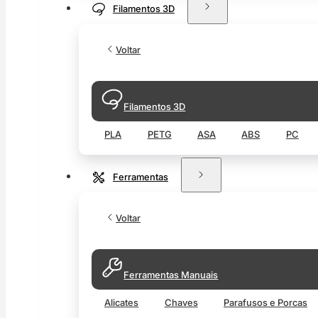
Filamentos 3D
Voltar
Filamentos 3D
PLA
PETG
ASA
ABS
PC
Ferramentas
Voltar
Ferramentas Manuais
Alicates
Chaves
Parafusos e Porcas