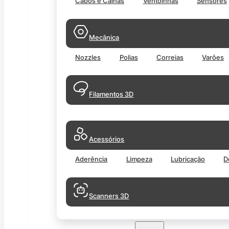
Cabos e Calhas
Ventoinhas
Sensores
Mecânica
Nozzles
Polias
Correias
Varões
Filamentos 3D
Acessórios
Aderência
Limpeza
Lubricação
D
Scanners 3D