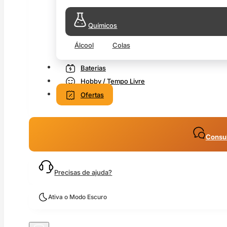
Químicos
Álcool
Colas
Baterias
Hobby / Tempo Livre
Ofertas
Consul
Precisas de ajuda?
Ativa o Modo Escuro