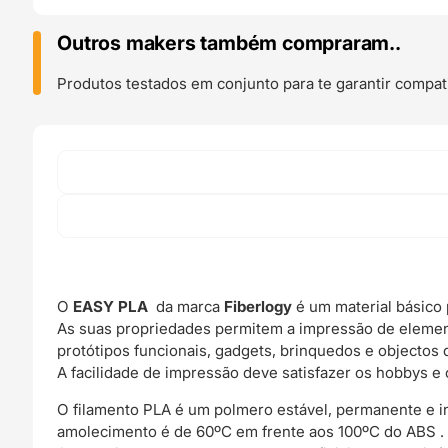
Easy
PLA
Outros makers também compraram..
850g
Light
Produtos testados em conjunto para te garantir compati
Green
-
Fiberlogy
O
EASY PLA
da marca
Fiberlogy
é um material básico 
As suas propriedades permitem a impressão de elemen
protótipos funcionais, gadgets, brinquedos e objectos 
A facilidade de impressão deve satisfazer os hobbys e 
O filamento PLA é um polmero estável, permanente e 
amolecimento é de 60ºC em frente aos 100ºC do ABS .