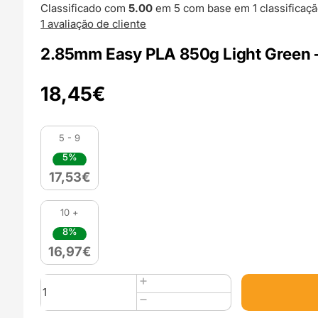
Classificado com
5.00
em 5 com base em
1
classificaçã
1
avaliação de cliente
2.85mm Easy PLA 850g Light Green –
18,45
€
5 - 9
5%
17,53
€
10 +
8%
16,97
€
Quantidade
de
2.85mm