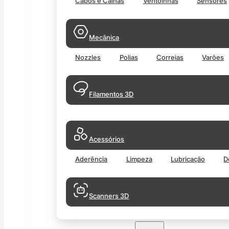
Cabos e Calhas
Ventoinhas
Sensores
Mecânica
Nozzles
Polias
Correias
Varões
Filamentos 3D
Acessórios
Aderência
Limpeza
Lubricação
D
Scanners 3D