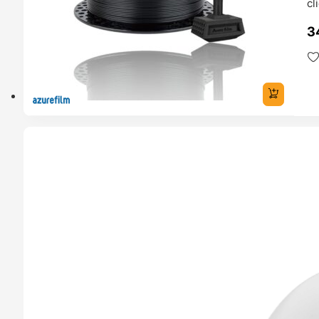
cl
3
ERVA