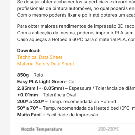
Se desejar obter acabamentos superficiais extraordin
profissionais de pintura automóvel, no qual poderás e
Com o mesmo poderás lixar e polir até obteres um acab
Para obter maiores rendimentos de impressão 3D rec
Com a aplicação da mesma, poderás imprimir PLA sem
Caso aqueças a Hotbed a 60ºC para o material PLA, co
Download:
Technical Data Sheet
Material Safety Data Sheet
850g
– Rolo
Easy PLA Light Green
– Cor
2.85mm (+-0.05mm)
– Espessura / Tolerância de diâ
+0.01mm
– Tolerância Oval
200º a 230º
– Temp. recomendada do Hotend
50º a 70º
– Temp. recomendada da Heated bed (0ºC m
Muito Fácil –
Facilidade de Impressão