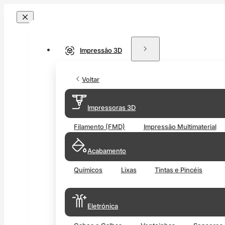
Impressão 3D
Voltar
Impressoras 3D
Filamento (FMD)
Impressão Multimaterial
Acabamento
Químicos
Lixas
Tintas e Pincéis
Eletrónica