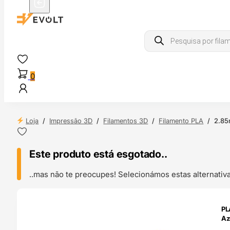
Products
search
0
Loja
/
Impressão 3D
/
Filamentos 3D
/
Filamento PLA
/
2.85
Este produto está esgotado..
..mas não te preocupes! Selecionámos estas alternat
ENDAS
PL
4H
Az