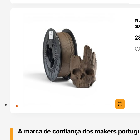
O 24H
PL
3D
2
A marca de confiança dos makers portug