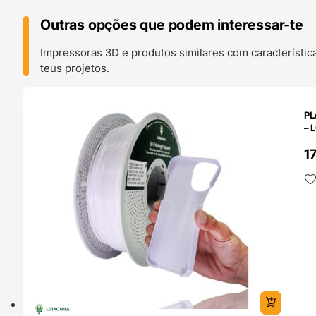
Outras opções que podem interessar-te
Impressoras 3D e produtos similares com característic
teus projetos.
O 24H
PL
– 
1