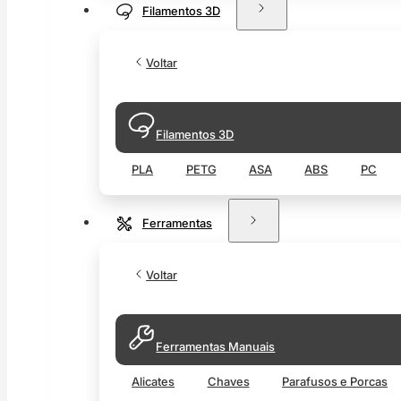
Filamentos 3D
Voltar
Filamentos 3D
PLA
PETG
ASA
ABS
PC
Ferramentas
Voltar
Ferramentas Manuais
Alicates
Chaves
Parafusos e Porcas