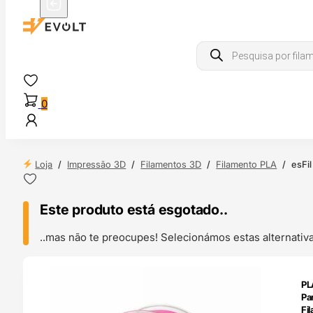
Products
search
0
Loja
/
Impressão 3D
/
Filamentos 3D
/
Filamento PLA
/
esFi
Este produto está esgotado..
..mas não te preocupes! Selecionámos estas alternat
ENDAS
PL
4H
Pa
Fi