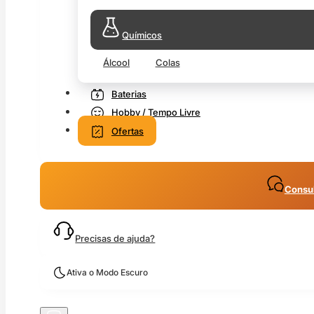
Químicos
Álcool
Colas
Baterias
Hobby / Tempo Livre
Ofertas
Consul
Precisas de ajuda?
Ativa o Modo Escuro