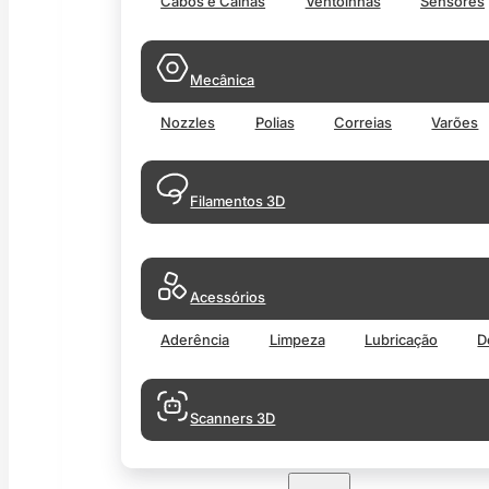
Cabos e Calhas
Ventoinhas
Sensores
Mecânica
Nozzles
Polias
Correias
Varões
Filamentos 3D
Acessórios
Aderência
Limpeza
Lubricação
D
Scanners 3D