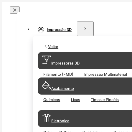
Impressão 3D
Voltar
Impressoras 3D
Filamento (FMD)
Impressão Multimaterial
Acabamento
Químicos
Lixas
Tintas e Pincéis
Eletrónica