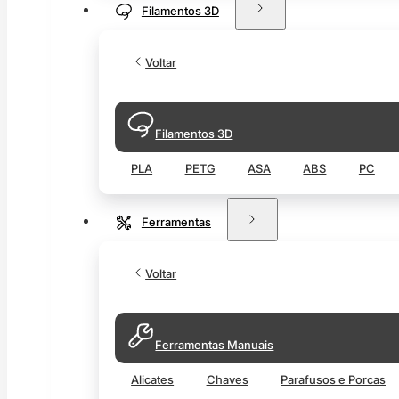
Filamentos 3D
Voltar
Filamentos 3D
PLA
PETG
ASA
ABS
PC
Ferramentas
Voltar
Ferramentas Manuais
Alicates
Chaves
Parafusos e Porcas