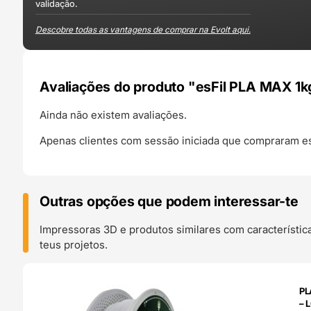
validação.
Descobre todas as vantagens de comprar na Evolt aqui.
Avaliações do produto "esFil PLA MAX 1k
Ainda não existem avaliações.
Apenas clientes com sessão iniciada que compraram es
Outras opções que podem interessar-te
Impressoras 3D e produtos similares com característic
teus projetos.
O 24H
PL
– 