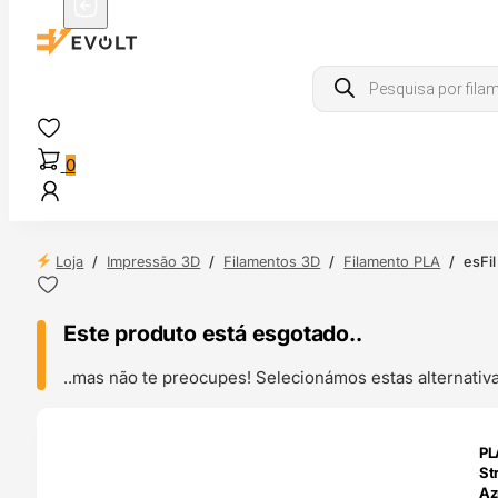
Products
search
0
Loja
/
Impressão 3D
/
Filamentos 3D
/
Filamento PLA
/
esFi
Este produto está esgotado..
..mas não te preocupes! Selecionámos estas alternat
ENDAS
PL
4H
St
Az