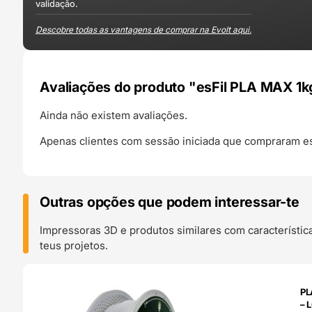
validação.
Descobre todas as vantagens de comprar na Evolt aqui.
Avaliações do produto "esFil PLA MAX 1kg
Ainda não existem avaliações.
Apenas clientes com sessão iniciada que compraram es
Outras opções que podem interessar-te
Impressoras 3D e produtos similares com característic
teus projetos.
O 24H
PL
– 