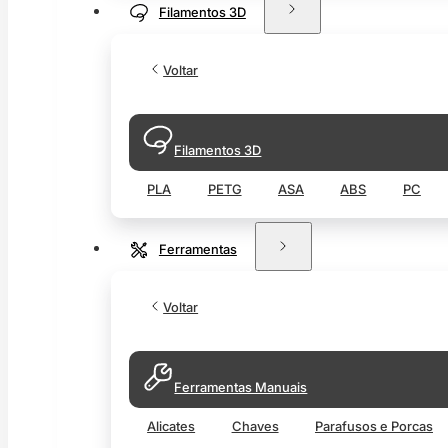
Filamentos 3D
Voltar
Filamentos 3D
PLA
PETG
ASA
ABS
PC
Ferramentas
Voltar
Ferramentas Manuais
Alicates
Chaves
Parafusos e Porcas