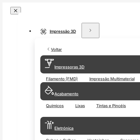
Impressão 3D
Voltar
Impressoras 3D
Filamento (FMD)
Impressão Multimaterial
Acabamento
Químicos
Lixas
Tintas e Pincéis
Eletrónica