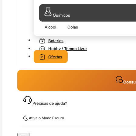
Químicos
Álcool
Colas
Baterias
Hobby / Tempo Livre
Ofertas
Consul
Precisas de ajuda?
Ativa o Modo Escuro