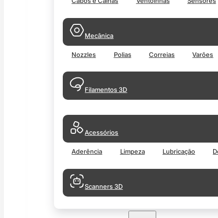
Cabos e Calhas
Ventoinhas
Sensores
Mecânica
Nozzles
Polias
Correias
Varões
Filamentos 3D
Acessórios
Aderência
Limpeza
Lubricação
D
Scanners 3D