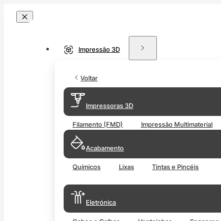
Impressão 3D
Voltar
Impressoras 3D
Filamento (FMD)
Impressão Multimaterial
Acabamento
Químicos
Lixas
Tintas e Pincéis
Eletrónica