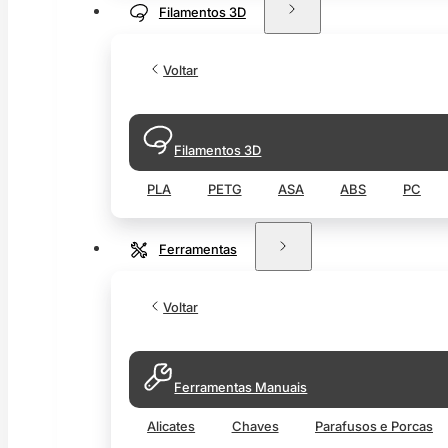
Filamentos 3D
Voltar
Filamentos 3D
PLA
PETG
ASA
ABS
PC
Ferramentas
Voltar
Ferramentas Manuais
Alicates
Chaves
Parafusos e Porcas