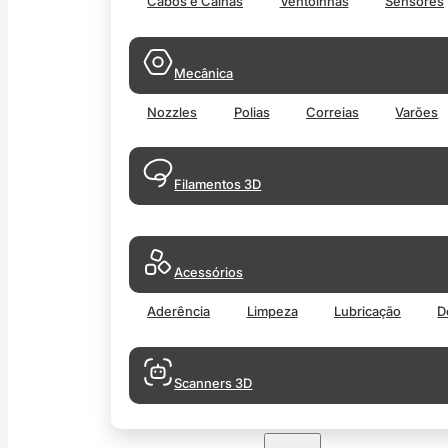
Cabos e Calhas
Ventoinhas
Sensores
Mecânica
Nozzles
Polias
Correias
Varões
Filamentos 3D
Acessórios
Aderência
Limpeza
Lubricação
D
Scanners 3D