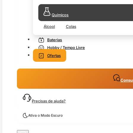
Químicos
Álcool
Colas
Baterias
Hobby / Tempo Livre
Ofertas
Consul
Precisas de ajuda?
Ativa o Modo Escuro