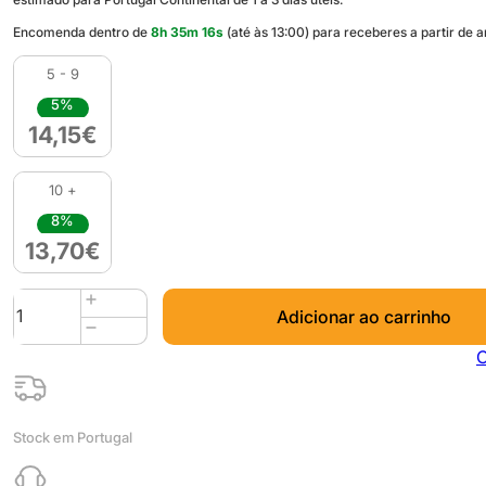
Encomenda dentro de
8
h
35
m
15
s
(até às 13:00) para receberes a partir de 
5 - 9
5%
14,15
€
10 +
8%
13,70
€
Quantidade
Adicionar ao carrinho
de
PETG
C
Hyper
Speed
(Refill)
Stock em Portugal
1kg
Blue