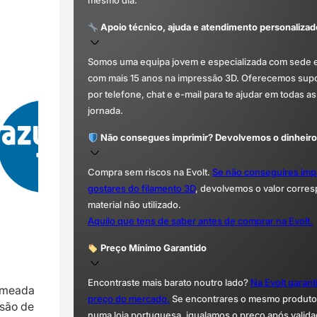
mesmo dia.
Apoio técnico, ajuda e atendimento personalizad
Somos uma equipa jovem e especializada com sede 
com mais 15 anos na impressão 3D. Oferecemos supor
por telefone, chat e e-mail para te ajudar em todas as
jornada.
Não consegues imprimir? Devolvemos o dinheiro
Compra sem riscos na Evolt.
Se não conseguires imp
gostares do filamento 3D
, devolvemos o valor corre
material não utilizado.
Aquilo que tens de saber antes de comprar na Evolt.
Preço Mínimo Garantido
Encontraste mais barato noutro lado?
Na Evolt garan
nomeada
preço do mercado.
Se encontrares o mesmo produto 
ssão de
numa loja portuguesa, igualamos o preço após valida