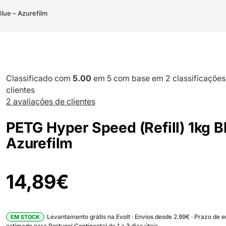
Blue – Azurefilm
Classificado com
5.00
em 5 com base em
2
classificações
clientes
2
avaliações de clientes
PETG Hyper Speed (Refill) 1kg B
Azurefilm
14,89
€
Levantamento grátis na Evolt · Envios desde 2.99€ · Prazo de 
EM STOCK
estimado para Portugal Continental de 1 a 3 dias úteis.