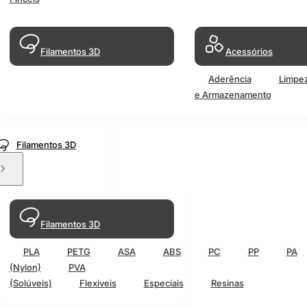
Filamentos 3D
Acessórios
Aderência
Limpe
e Armazenamento
Filamentos 3D
Filamentos 3D
PLA
PETG
ASA
ABS
PC
PP
PA
(Nylon)
PVA
(Solúveis)
Flexiveis
Especiais
Resinas