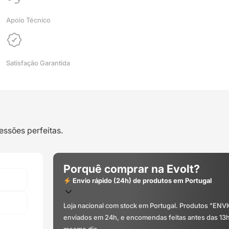
-
Azurefilm
Apoio Técnico
Satisfação Garantida
essões perfeitas.
Porquê comprar na Evolt?
Envio rápido (24h) de produtos em Portugal
Loja nacional com stock em Portugal. Produtos "ENV
enviados em 24h, e encomendas feitas antes das 13