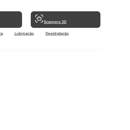
Scanners 3D
za
Lubricação
Desidratação