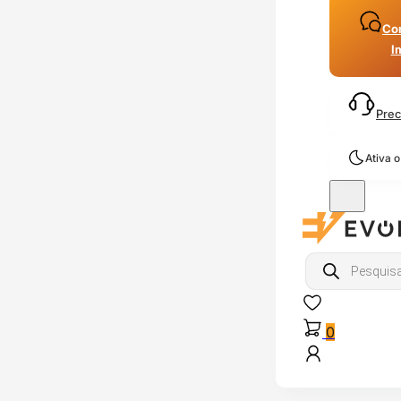
Con
I
Prec
Ativa 
Products
search
0