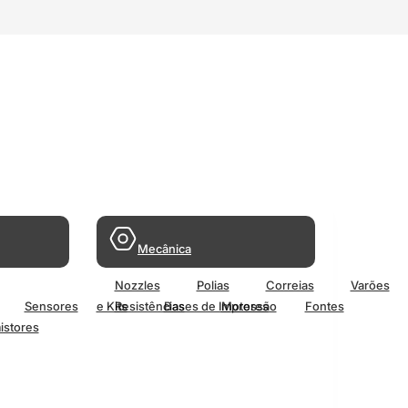
Mecânica
Nozzles
Polias
Correias
Varões
Sensores
e Kits
Resistências
Bases de Impressão
Motores
Fontes
istores