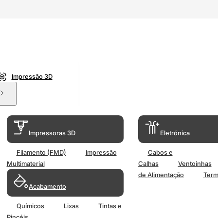
Impressão 3D
Impressoras 3D
Eletrónica
Filamento (FMD)
Impressão
Cabos e
Multimaterial
Calhas
Ventoinhas
de Alimentação
Term
Acabamento
Químicos
Lixas
Tintas e
Pincéis