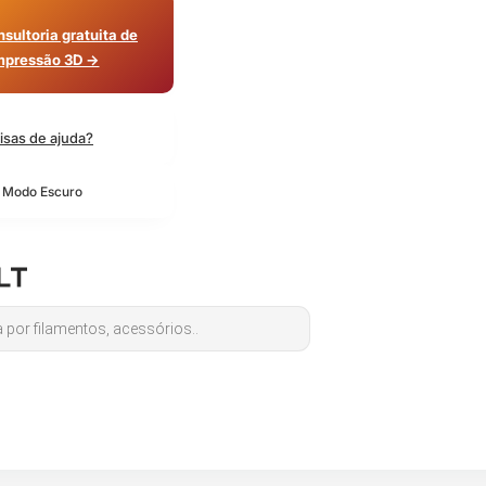
sultoria gratuita de
mpressão 3D →
isas de ajuda?
o Modo Escuro