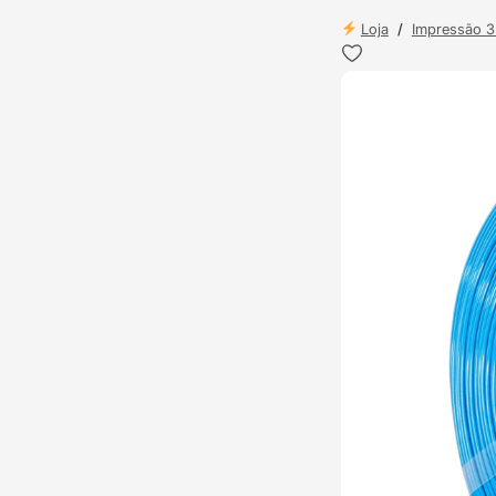
Loja
/
Impressão 
TOP VENDAS
ENVIO 24H