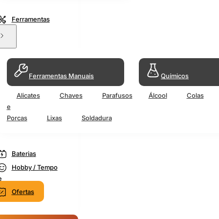
Ferramentas
Ferramentas Manuais
Químicos
Alicates
Chaves
Parafusos
Álcool
Colas
e
Porcas
Lixas
Soldadura
Baterias
Hobby / Tempo
e
Ofertas