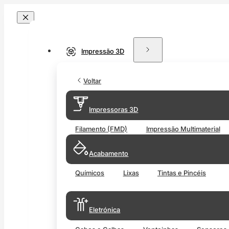
Impressão 3D
Voltar
Impressoras 3D
Filamento (FMD)
Impressão Multimaterial
Acabamento
Químicos
Lixas
Tintas e Pincéis
Eletrónica