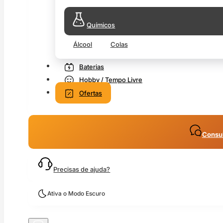
Químicos
Álcool
Colas
Baterias
Hobby / Tempo Livre
Ofertas
Consul
Precisas de ajuda?
Ativa o Modo Escuro