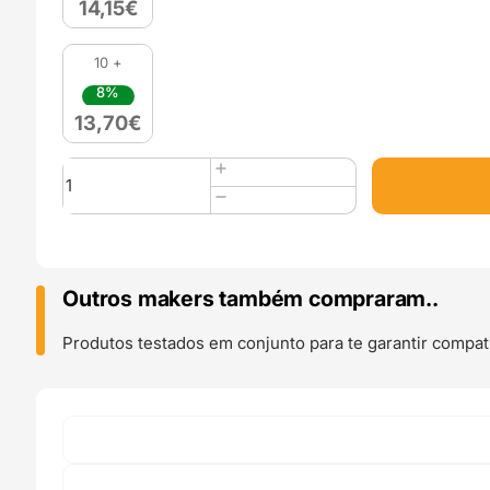
14,15
€
10 +
8%
13,70
€
Quantidade
de
PETG
Hyper
Speed
(Refill)
Outros makers também compraram..
1kg
Yellow
Produtos testados em conjunto para te garantir compati
-
Azurefilm