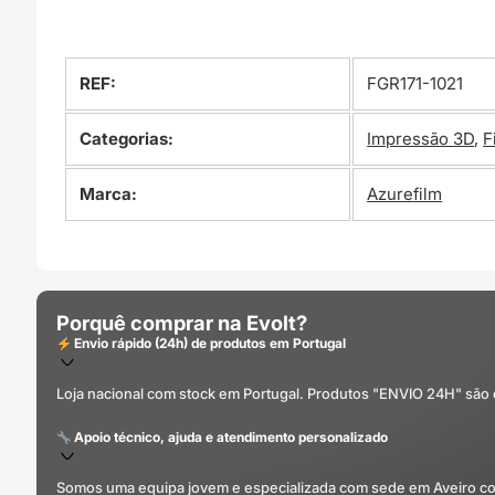
REF:
FGR171-1021
Categorias:
Impressão 3D
,
F
Marca:
Azurefilm
Porquê comprar na Evolt?
Envio rápido (24h) de produtos em Portugal
Loja nacional com stock em Portugal. Produtos "ENVIO 24H" são
Apoio técnico, ajuda e atendimento personalizado
Somos uma equipa jovem e especializada com sede em Aveiro com 