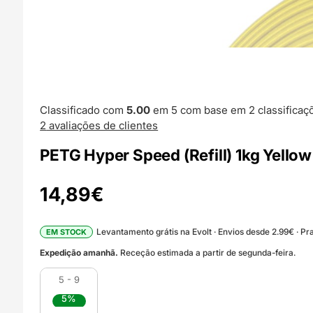
Classificado com
5.00
em 5 com base em
2
classificaç
2
avaliações de clientes
PETG Hyper Speed (Refill) 1kg Yellow
14,89
€
Levantamento grátis na Evolt · Envios desde 2.99€ · Pra
EM STOCK
Expedição amanhã.
Receção estimada a partir de segunda-feira.
5 - 9
5%