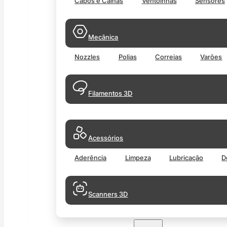
Cabos e Calhas
Ventoinhas
Sensores
Mecânica
Nozzles
Polias
Correias
Varões
Filamentos 3D
Acessórios
Aderência
Limpeza
Lubricação
D
Scanners 3D