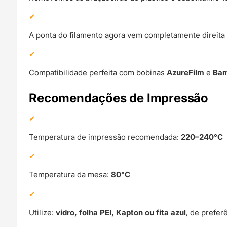
A ponta do filamento agora vem completamente direita 
Compatibilidade perfeita com bobinas
AzureFilm
e
Bam
Recomendações de Impressão
Temperatura de impressão recomendada:
220–240°C
Temperatura da mesa:
80°C
Utilize:
vidro, folha PEI, Kapton ou fita azul
, de prefe