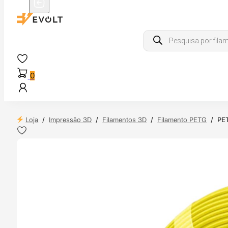
Products
search
0
Loja
/
Impressão 3D
/
Filamentos 3D
/
Filamento PETG
/
PET
NDAS
4H