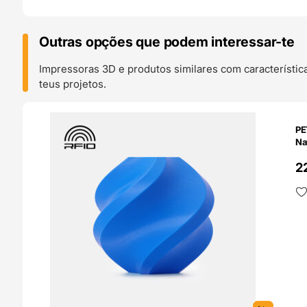
Outras opções que podem interessar-te
Impressoras 3D e produtos similares com característic
teus projetos.
O 24H
PE
Na
2