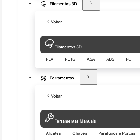
Filamentos 3D
Voltar
Filamentos 3D
PLA
PETG
ASA
ABS
PC
Ferramentas
Voltar
Ferramentas Manuais
Alicates
Chaves
Parafusos e Porcas