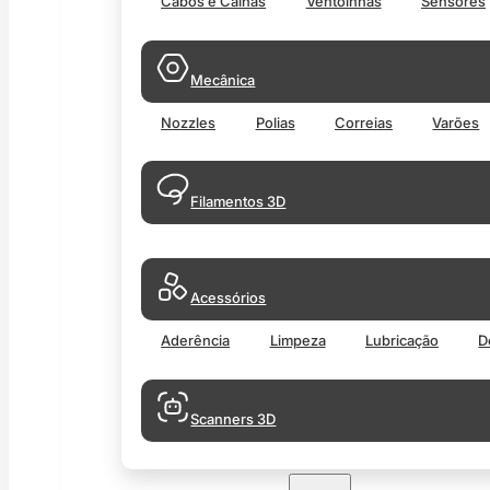
Cabos e Calhas
Ventoinhas
Sensores
Mecânica
Nozzles
Polias
Correias
Varões
Filamentos 3D
Acessórios
Aderência
Limpeza
Lubricação
D
Scanners 3D