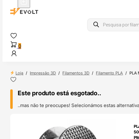
Products
search
0
Loja
/
Impressão 3D
/
Filamentos 3D
/
Filamento PLA
/
PLA 
Este produto está esgotado..
..mas não te preocupes! Selecionámos estas alternat
ENDAS
PL
4H
50
P