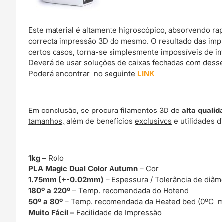
Este material é altamente higroscópico, absorvendo r
correcta impressão 3D do mesmo. O resultado das imp
certos casos, torna-se simplesmente impossíveis de im
Deverá de usar soluções de caixas fechadas com dessec
Poderá encontrar no seguinte
LINK
Em conclusão, se procura filamentos 3D de
alta qualid
tamanhos,
além de benefícios
exclusivos
e utilidades d
1kg
– Rolo
PLA Magic Dual Color Autumn
– Cor
1.75mm (+-0.02mm)
– Espessura / Tolerância de diâm
180º a 220º
– Temp. recomendada do Hotend
50º a 80º
– Temp. recomendada da Heated bed (0ºC m
Muito Fácil –
Facilidade de Impressão