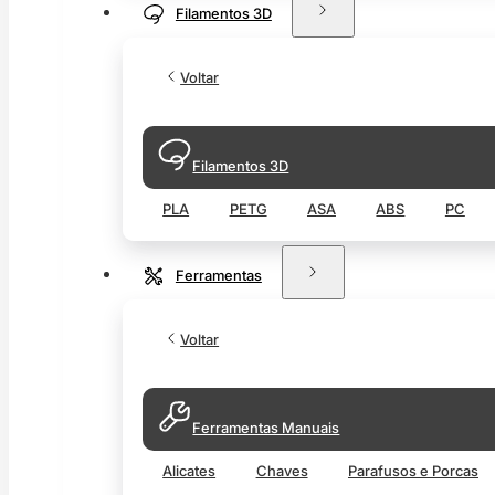
Filamentos 3D
Voltar
Filamentos 3D
PLA
PETG
ASA
ABS
PC
Ferramentas
Voltar
Ferramentas Manuais
Alicates
Chaves
Parafusos e Porcas