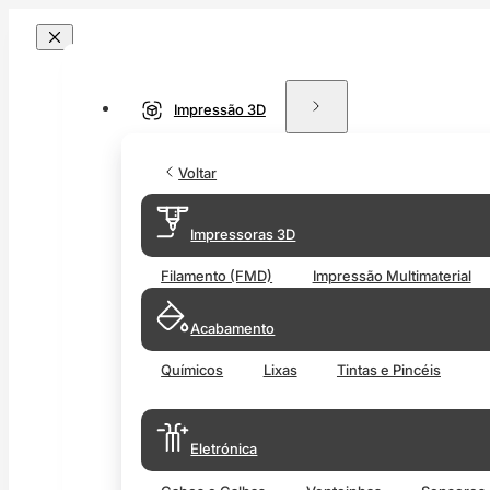
Impressão 3D
Voltar
Impressoras 3D
Filamento (FMD)
Impressão Multimaterial
Acabamento
Químicos
Lixas
Tintas e Pincéis
Eletrónica