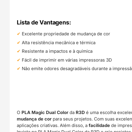
Lista de Vantagens:
Excelente propriedade de mudança de cor
Alta resistência mecânica e térmica
Resistente a impactos e à química
Fácil de imprimir em várias impressoras 3D
Não emite odores desagradáveis durante a impress
O
PLA Magic Dual Color
da
R3D
é uma escolha excele
mudança de cor
para seus projetos. Com suas excele
aplicações criativas. Além disso, a
facilidade
de impre
Invista no PLA Magic Dual Color da R3D e crie projeto