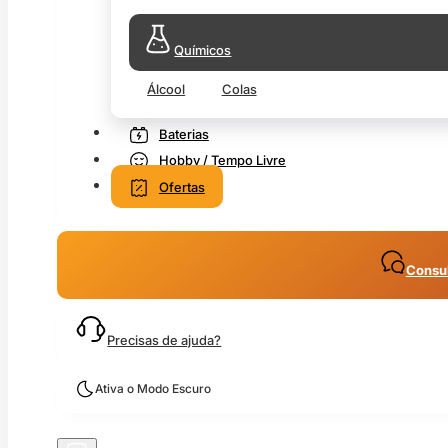
Químicos
Álcool
Colas
Baterias
Hobby / Tempo Livre
Ofertas
Consul
Precisas de ajuda?
Ativa o Modo Escuro