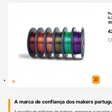
O 24H
PL
0,
3D
4
A marca de confiança dos makers portug
A escolha de milhares de makers, empresas e escolas 