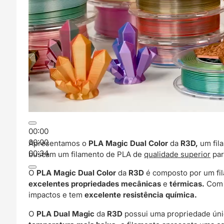
00:00
00:00
Apresentamos o
PLA Magic Dual Color
da
R3D,
um fil
00:34
buscam um filamento de PLA de
qualidade superior
par
O
PLA Magic Dual Color
da
R3D
é composto por um fi
excelentes propriedades mecânicas
e
térmicas.
Com u
impactos e tem
excelente resistência química.
O
PLA Dual Ma
gic
da
R3D
possui uma propriedade ún