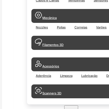
Cabos e Calhas
Ventoinhas
Sensores
Mecânica
Nozzles
Polias
Correias
Varões
Filamentos 3D
Acessórios
Aderência
Limpeza
Lubricação
D
Scanners 3D