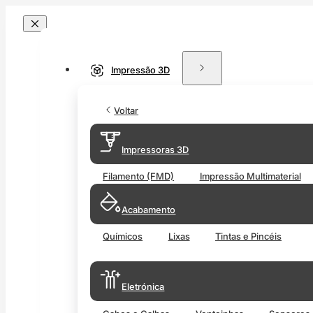
Impressão 3D
Voltar
Impressoras 3D
Filamento (FMD)
Impressão Multimaterial
Acabamento
Químicos
Lixas
Tintas e Pincéis
Eletrónica