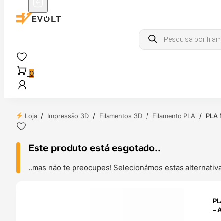
Products
search
0
Loja
/
Impressão 3D
/
Filamentos 3D
/
Filamento PLA
/
PLA 
Este produto está esgotado..
..mas não te preocupes! Selecionámos estas alternat
ENDAS
PL
4H
– 