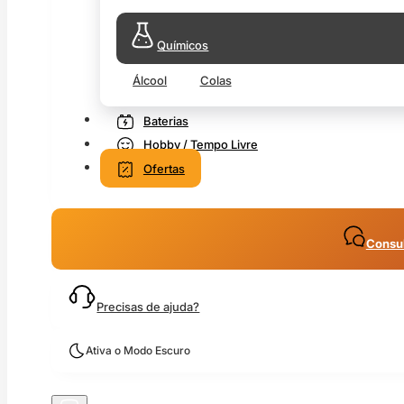
Químicos
Álcool
Colas
Baterias
Hobby / Tempo Livre
Ofertas
Consul
Precisas de ajuda?
Ativa o Modo Escuro