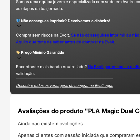
Somos uma equipa jovem e especializada com sede em Aveiro com 
as etapas da tua jornada.
Não consegues imprimir? Devolvemos o dinheiro!
Compra sem riscos na Evolt.
Se não conseguires imprimir ou não
Aquilo que tens de saber antes de comprar na Evolt.
Preço Mínimo Garantido
Encontraste mais barato noutro lado?
Na Evolt garantimos o mel
validação.
Descobre todas as vantagens de comprar na Evolt aqui.
Avaliações do produto "PLA Magic Dual C
Ainda não existem avaliações.
Apenas clientes com sessão iniciada que compraram es