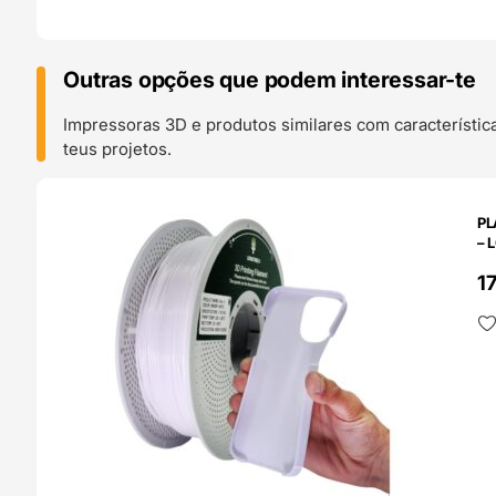
Outras opções que podem interessar-te
Impressoras 3D e produtos similares com característic
teus projetos.
O 24H
PL
– 
1