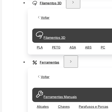
Filamentos 3D
Voltar
Filamentos 3D
PLA
PETG
ASA
ABS
PC
Ferramentas
Voltar
Ferramentas Manuais
Alicates
Chaves
Parafusos e Porcas