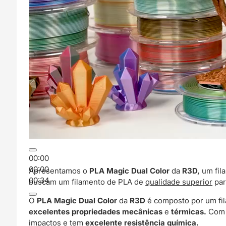
00:00
00:00
Apresentamos o
PLA Magic Dual Color
da
R3D,
um fil
00:34
buscam um filamento de PLA de
qualidade superior
par
O
PLA Magic Dual Color
da
R3D
é composto por um fi
excelentes propriedades mecânicas
e
térmicas.
Com u
impactos e tem
excelente resistência química.