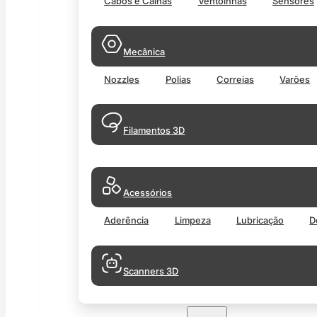
Cabos e Calhas
Ventoinhas
Sensores
Mecânica
Nozzles
Polias
Correias
Varões
Filamentos 3D
Acessórios
Aderência
Limpeza
Lubricação
D
Scanners 3D