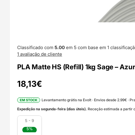
Classificado com
5.00
em 5 com base em
1
classificaçã
1
avaliação de cliente
PLA Matte HS (Refill) 1kg Sage – Azu
18,13
€
Levantamento grátis na Evolt · Envios desde 2.99€ · Pra
EM STOCK
Expedição na segunda-feira (dias úteis).
Receção estimada a partir d
5 - 9
5%