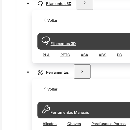
Filamentos 3D
Voltar
Filamentos 3D
PLA
PETG
ASA
ABS
PC
Ferramentas
Voltar
Ferramentas Manuais
Alicates
Chaves
Parafusos e Porcas