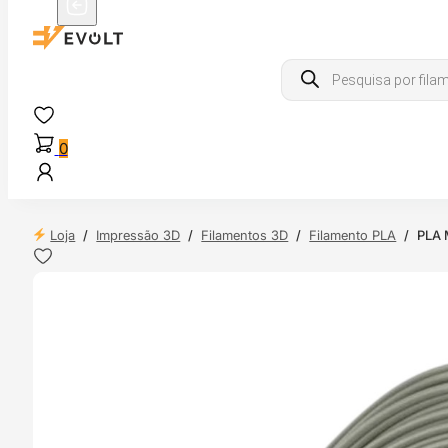
Products
search
0
Loja
/
Impressão 3D
/
Filamentos 3D
/
Filamento PLA
/
PLA M
NDAS
4H