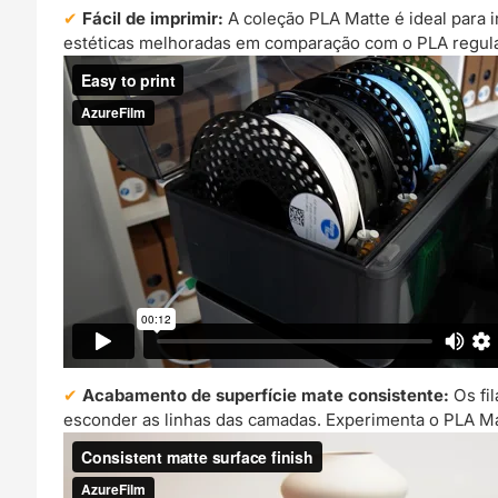
Fácil de imprimir:
A coleção PLA Matte é ideal para i
estéticas melhoradas em comparação com o PLA regula
Acabamento de superfície mate consistente:
Os fi
esconder as linhas das camadas. Experimenta o PLA Mat