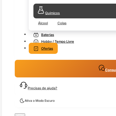
Químicos
Álcool
Colas
Baterias
Hobby / Tempo Livre
Ofertas
Consul
Precisas de ajuda?
Ativa o Modo Escuro