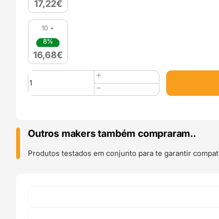
17,22
€
10 +
8%
16,68
€
Quantidade
de
PLA
Matte
HS
(Refill)
Outros makers também compraram..
1kg
Sage
Produtos testados em conjunto para te garantir compati
-
Azurefilm