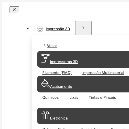
Impressão 3D
Voltar
Impressoras 3D
Filamento (FMD)
Impressão Multimaterial
Acabamento
Químicos
Lixas
Tintas e Pincéis
Eletrónica