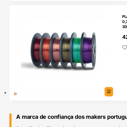
O 24H
PL
0,
3D
4
A marca de confiança dos makers portug