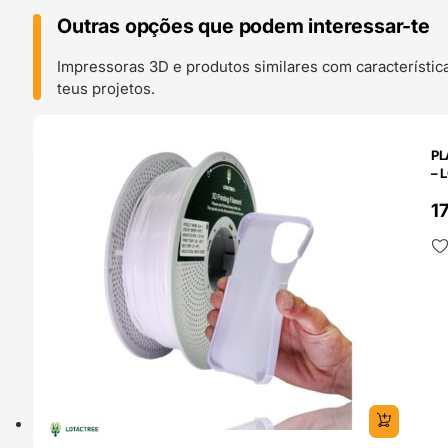
Outras opções que podem interessar-te
Impressoras 3D e produtos similares com característic
teus projetos.
O 24H
PL
– 
1