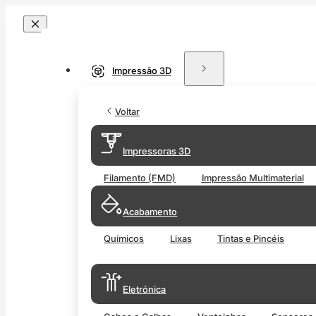
Impressão 3D
Voltar
Impressoras 3D
Filamento (FMD)
Impressão Multimaterial
Acabamento
Químicos
Lixas
Tintas e Pincéis
Eletrónica