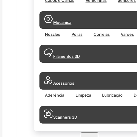
Cabos e Calhas
Ventoinhas
Sensores
Mecânica
Nozzles
Polias
Correias
Varões
Filamentos 3D
Acessórios
Aderência
Limpeza
Lubricação
D
Scanners 3D