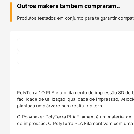
Army
Outros makers também compraram..
Light
Green
Produtos testados em conjunto para te garantir compati
-
Polymaker
PolyTerra™️ O PLA é um filamento de impressão 3D de b
facilidade de utilização, qualidade de impressão, veloc
plantada uma árvore para restituir à terra.
O Polymaker PolyTerra PLA Filament é um material de 
de impressão. O PolyTerra PLA Filament vem com uma b