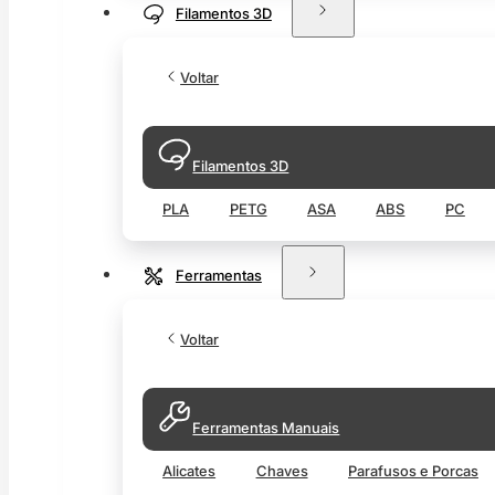
Filamentos 3D
Voltar
Filamentos 3D
PLA
PETG
ASA
ABS
PC
Ferramentas
Voltar
Ferramentas Manuais
Alicates
Chaves
Parafusos e Porcas