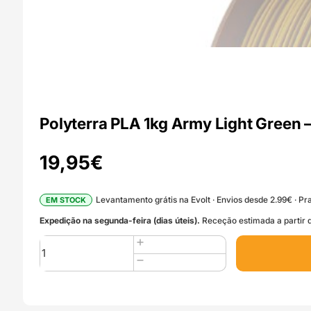
Polyterra PLA 1kg Army Light Green 
19,95
€
Levantamento grátis na Evolt · Envios desde 2.99€ · Pra
EM STOCK
Expedição na segunda-feira (dias úteis).
Receção estimada a partir d
Quantidade
de
Polyterra
PLA
1kg