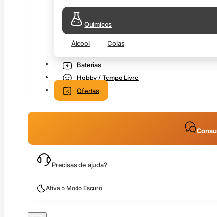
Químicos
Álcool
Colas
Baterias
Hobby / Tempo Livre
Ofertas
Consul
Precisas de ajuda?
Ativa o Modo Escuro