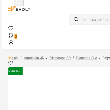
Products
search
0
Loja
/
Impressão 3D
/
Filamentos 3D
/
Filamento PLA
/
Poly
ENVIO 24H
OUTLET