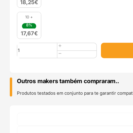
18,25
€
10 +
8%
17,67
€
Quantidade
de
PLA
Silk
(Refill)
1kg
Outros makers também compraram..
Rainbow
Amber
Produtos testados em conjunto para te garantir compati
-
Azurefilm