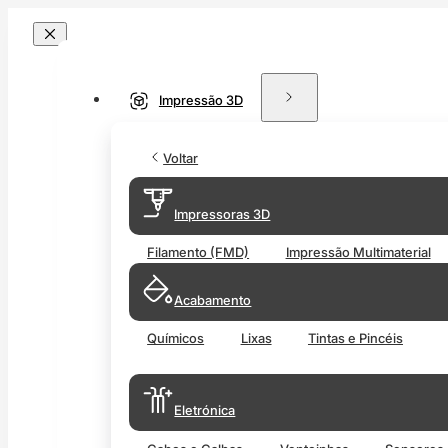
Impressão 3D
Voltar
Impressoras 3D
Filamento (FMD)
Impressão Multimaterial
Acabamento
Químicos
Lixas
Tintas e Pincéis
Eletrónica