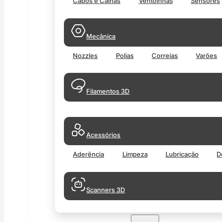
Cabos e Calhas
Ventoinhas
Sensores
Mecânica
Nozzles
Polias
Correias
Varões
Filamentos 3D
Acessórios
Aderência
Limpeza
Lubricação
D
Scanners 3D