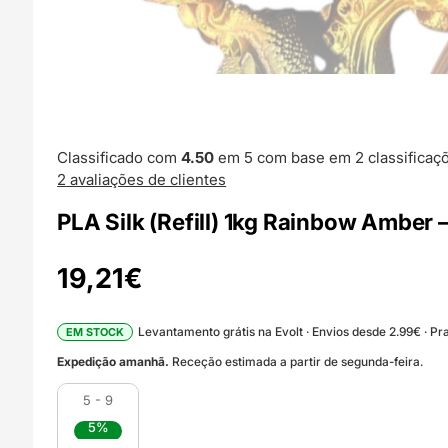
Classificado com
4.50
em 5 com base em
2
classificaç
2
avaliações de clientes
PLA Silk (Refill) 1kg Rainbow Amber 
19,21
€
Levantamento grátis na Evolt · Envios desde 2.99€ · Pra
EM STOCK
Expedição amanhã.
Receção estimada a partir de segunda-feira.
5 - 9
5%