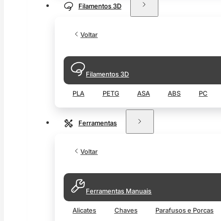
Filamentos 3D
Voltar
Filamentos 3D
PLA
PETG
ASA
ABS
PC
Ferramentas
Voltar
Ferramentas Manuais
Alicates
Chaves
Parafusos e Porcas