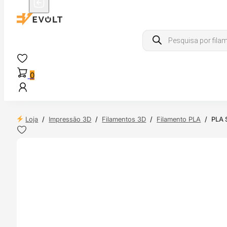
Products
search
0
Loja
/
Impressão 3D
/
Filamentos 3D
/
Filamento PLA
/
PLA S
NDAS
4H