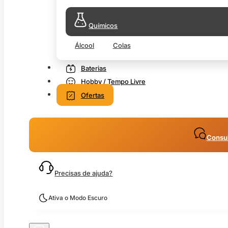
Químicos
Álcool
Colas
Baterias
Hobby / Tempo Livre
Ofertas
Consul
Precisas de ajuda?
Ativa o Modo Escuro