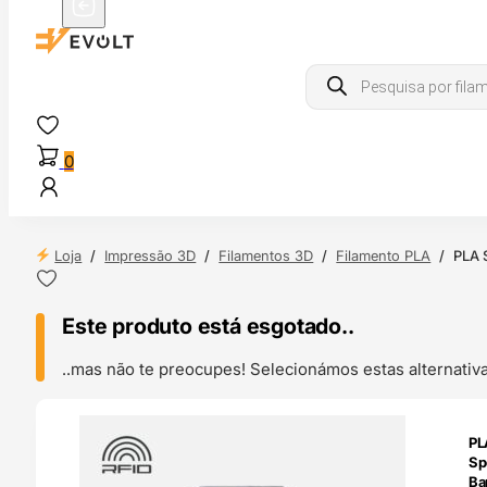
Products
search
0
Loja
/
Impressão 3D
/
Filamentos 3D
/
Filamento PLA
/
PLA S
Este produto está esgotado..
..mas não te preocupes! Selecionámos estas alternat
ENDAS
PL
4H
Sp
Ba