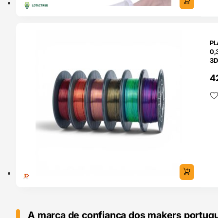
O 24H
PL
0,
3D
4
A marca de confiança dos makers portug