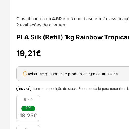
Classificado com
4.50
em 5 com base em
2
classificaç
2
avaliações de clientes
PLA Silk (Refill) 1kg Rainbow Tropica
19,21
€
Avisa-me quando este produto chegar ao armazém
Item em reposição de stock. Encomenda já para garantires lu
ENVIO
5 - 9
5%
18,25
€