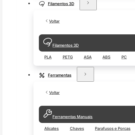
Filamentos 3D
Voltar
Filamentos 3D
PLA
PETG
ASA
ABS
PC
Ferramentas
Voltar
Ferramentas Manuais
Alicates
Chaves
Parafusos e Porcas