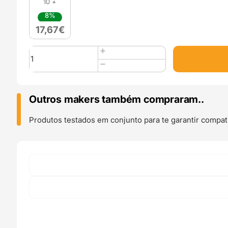
10 +
8%
17,67
€
Quantidade
de
PLA
Silk
(Refill)
Outros makers também compraram..
1kg
Rainbow
Produtos testados em conjunto para te garantir compati
Tropicana
-
Azurefilm