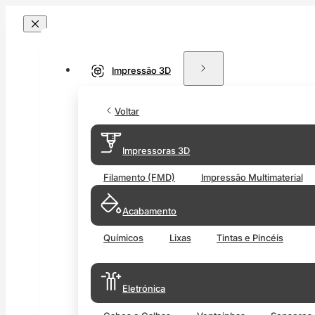
Impressão 3D
Voltar
Impressoras 3D
Filamento (FMD)
Impressão Multimaterial
Acabamento
Químicos
Lixas
Tintas e Pincéis
Eletrónica