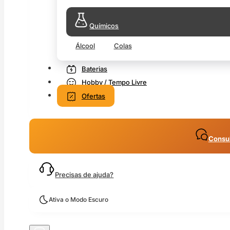
Químicos
Álcool
Colas
Baterias
Hobby / Tempo Livre
Ofertas
Consul
Precisas de ajuda?
Ativa o Modo Escuro