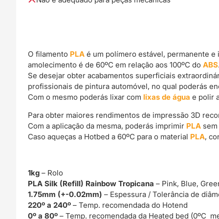
O filamento
PLA
é um polímero estável, permanente e 
amolecimento é de 60ºC em relação aos 100ºC do
ABS
Se desejar obter acabamentos superficiais extraordin
profissionais de pintura automóvel, no qual poderás e
Com o mesmo poderás lixar com
lixas de água
e polir 
Para obter maiores rendimentos de impressão 3D rec
Com a aplicação da mesma, poderás imprimir
PLA
sem 
Caso aqueças a Hotbed a 60ºC para o material
PLA
, c
1kg
– Rolo
PLA Silk (Refill) Rainbow Tropicana
– Pink, Blue, Gree
1.75mm (+-0.02mm)
– Espessura / Tolerância de diâm
220º a 240º
– Temp. recomendada do Hotend
0º a 80º
– Temp. recomendada da Heated bed (0ºC me