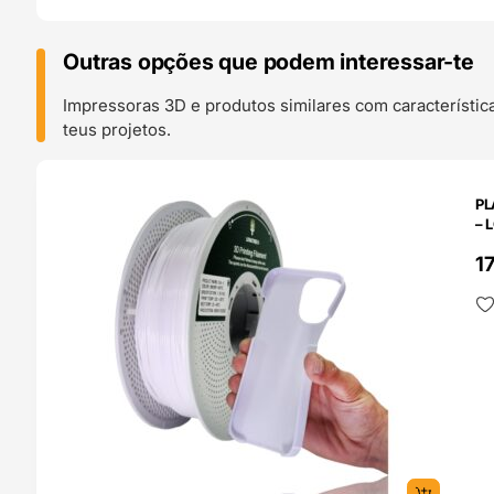
Outras opções que podem interessar-te
Impressoras 3D e produtos similares com característic
teus projetos.
O 24H
PL
– 
1