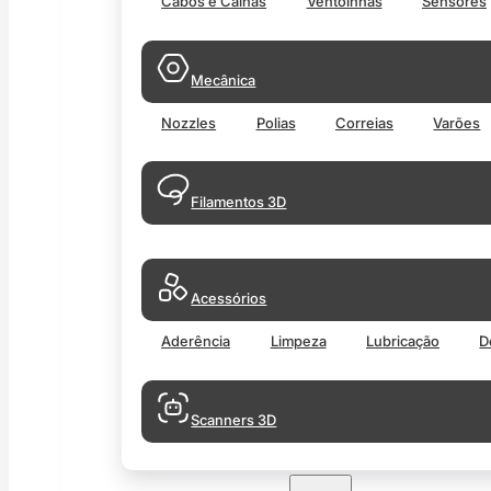
Cabos e Calhas
Ventoinhas
Sensores
Mecânica
Nozzles
Polias
Correias
Varões
Filamentos 3D
Acessórios
Aderência
Limpeza
Lubricação
D
Scanners 3D