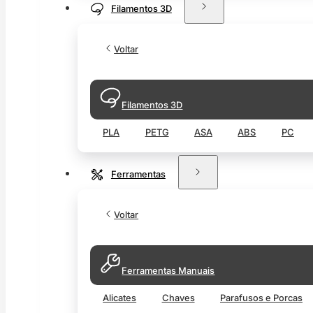
Filamentos 3D
Voltar
Filamentos 3D
PLA
PETG
ASA
ABS
PC
Ferramentas
Voltar
Ferramentas Manuais
Alicates
Chaves
Parafusos e Porcas