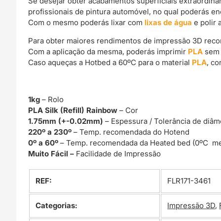
Se desejar obter acabamentos superficiais extraordin
profissionais de pintura automóvel, no qual poderás e
Com o mesmo poderás lixar com
lixas de água
e polir 
Para obter maiores rendimentos de impressão 3D rec
Com a aplicação da mesma, poderás imprimir
PLA
sem 
Caso aqueças a Hotbed a 60ºC para o material
PLA
, c
1kg
– Rolo
PLA Silk (Refill) Rainbow
– Cor
1.75mm (+-0.02mm)
– Espessura / Tolerância de diâm
220º a 230º
– Temp. recomendada do Hotend
0º a 60º
– Temp. recomendada da Heated bed (0ºC me
Muito Fácil –
Facilidade de Impressão
REF:
FLR171-3461
Categorias:
Impressão 3D
,