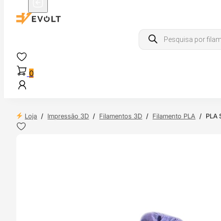
Products
search
0
Loja
/
Impressão 3D
/
Filamentos 3D
/
Filamento PLA
/
PLA S
NDAS
4H