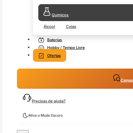
Químicos
Álcool
Colas
Baterias
Hobby / Tempo Livre
Ofertas
Consul
Precisas de ajuda?
Ativa o Modo Escuro