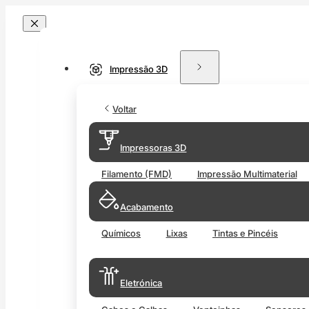
Impressão 3D
Voltar
Impressoras 3D
Filamento (FMD)
Impressão Multimaterial
Acabamento
Químicos
Lixas
Tintas e Pincéis
Eletrónica