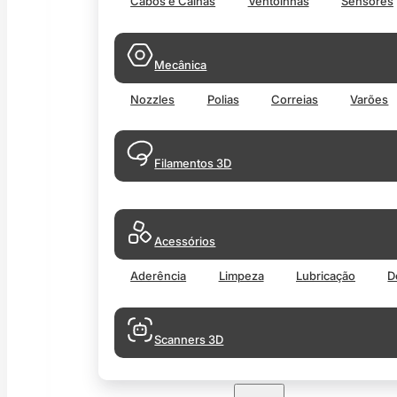
Cabos e Calhas
Ventoinhas
Sensores
Mecânica
Nozzles
Polias
Correias
Varões
Filamentos 3D
Acessórios
Aderência
Limpeza
Lubricação
D
Scanners 3D