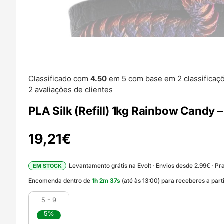
Classificado com
4.50
em 5 com base em
2
classificaç
2
avaliações de clientes
PLA Silk (Refill) 1kg Rainbow Candy 
19,21
€
Levantamento grátis na Evolt · Envios desde 2.99€ · Pra
EM STOCK
Encomenda dentro de
1
h
2
m
35
s
(até às 13:00) para receberes a par
5 - 9
5%