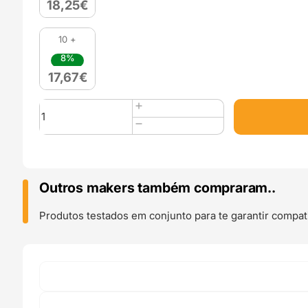
18,25
€
10 +
8%
17,67
€
Quantidade
de
PLA
Silk
(Refill)
1kg
Outros makers também compraram..
Rainbow
Candy
Produtos testados em conjunto para te garantir compati
-
Azurefilm