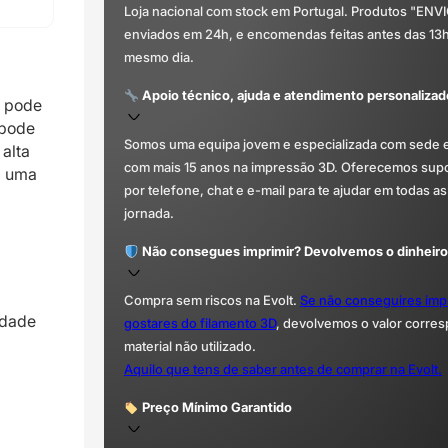
Loja nacional com stock em Portugal. Produtos "ENV
enviados em 24h, e encomendas feitas antes das 13
mesmo dia.
Apoio técnico, ajuda e atendimento personalizad
e pode
 pode
Somos uma equipa jovem e especializada com sede 
alta
com mais 15 anos na impressão 3D. Oferecemos supor
m uma
por telefone, chat e e-mail para te ajudar em todas as
jornada.
Não consegues imprimir? Devolvemos o dinheiro
Compra sem riscos na Evolt.
Se não conseguires imp
idade
gostares do filamento 3D
, devolvemos o valor corre
material não utilizado.
Aquilo que tens de saber antes de comprar na Evolt.
Preço Mínimo Garantido