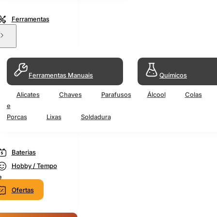
Ferramentas
Ferramentas Manuais
Químicos
Alicates
Chaves
Parafusos
Álcool
Colas
e
Porcas
Lixas
Soldadura
Baterias
Hobby / Tempo
e
Ofertas