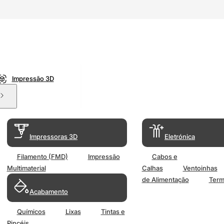
Impressão 3D
Impressoras 3D
Eletrónica
Filamento (FMD)
Impressão
Cabos e
Multimaterial
Calhas
Ventoinhas
de Alimentação
Term
Acabamento
Químicos
Lixas
Tintas e
Pincéis