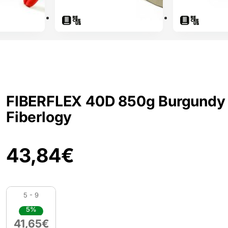
FIBERFLEX 40D 850g Burgundy 
Fiberlogy
43,84
€
5 - 9
5%
41,65
€