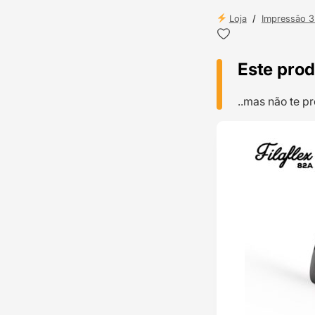
Loja
/
Impressão 
Este prod
..mas não te 
TOP VENDAS
ENVIO 24H