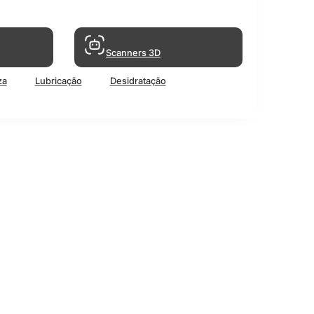
Scanners 3D
za
Lubricação
Desidratação