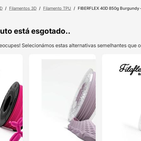
3D
/
Filamentos 3D
/
Filamento TPU
/
FIBERFLEX 40D 850g Burgundy –
uto está esgotado..
preocupes! Selecionámos estas alternativas semelhantes qu
TOP VENDAS
TOP VENDAS
Filaflex TPE 82A
ENVIO 24H
ENVIO 24H
250g Pink –
RECREUS
Classificado
com
5.00
em
5 com base
em
2
classificações
de clientes
20,79
€