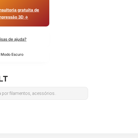
sultoria gratuita de
mpressão 3D →
isas de ajuda?
o Modo Escuro