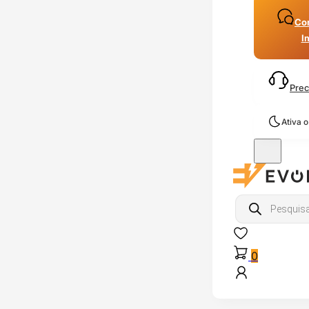
Con
I
Prec
Ativa 
Products
search
0