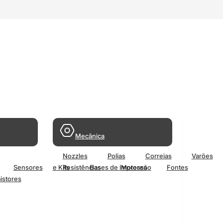
Mecânica
Nozzles
Polias
Correias
Varões
Sensores
e Kits
Resistências
Bases de Impressão
Motores
Fontes
istores