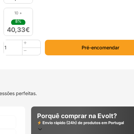
10 +
8%
40,33
€
Quantidade
Pré-encomendar
de
FIBERFLEX
40D
850g
Burgundy
-
Fiberlogy
essões perfeitas.
Porquê comprar na Evolt?
Envio rápido (24h) de produtos em Portugal