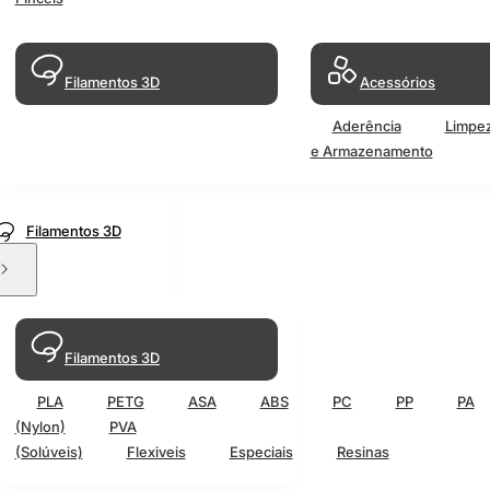
Filamentos 3D
Acessórios
Aderência
Limpe
e Armazenamento
Filamentos 3D
Filamentos 3D
PLA
PETG
ASA
ABS
PC
PP
PA
(Nylon)
PVA
(Solúveis)
Flexiveis
Especiais
Resinas