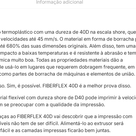
Informação adicional
 termoplástico com uma dureza de 40D na escala shore, qu
 velocidades até 45 mm/s. O material em forma de borracha
até 680% das suas dimensões originais. Além disso, tem uma 
 impacto a baixas temperaturas e é resistente à abrasão e te
ímica muito boa. Todas as propriedades materiais dão a
de usá-lo em lugares que requerem dobragem frequente, em
como partes de borracha de máquinas e elementos de união.
so. Sim, é possível. FIBERFLEX 40D é a melhor prova disso.
ial flexível com dureza shore de D40 pode imprimir à veloc
 se preocupar com a qualidade da impressão.
raças ao FIBERFLEX 40D vai descobrir que a impressão com
íveis não tem de ser difícil. Alimentá-lo ao extrusor será
ácil e as camadas impressas ficarão bem juntas.