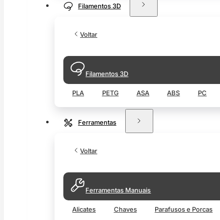
Filamentos 3D
Voltar
Filamentos 3D
PLA
PETG
ASA
ABS
PC
Ferramentas
Voltar
Ferramentas Manuais
Alicates
Chaves
Parafusos e Porcas