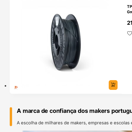
O 24H
TP
Gr
2
A marca de confiança dos makers portug
A escolha de milhares de makers, empresas e escolas 