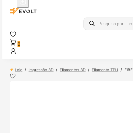
Products
search
0
Loja
/
Impressão 3D
/
Filamentos 3D
/
Filamento TPU
/
FIBE
 24H