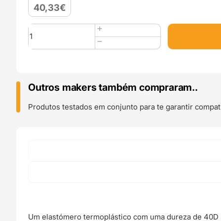
40,33
€
Quantidade
de
FIBERFLEX
40D
850g
Purple
Outros makers também compraram..
-
Fiberlogy
Produtos testados em conjunto para te garantir compati
Um elastómero termoplástico com uma dureza de 40D n