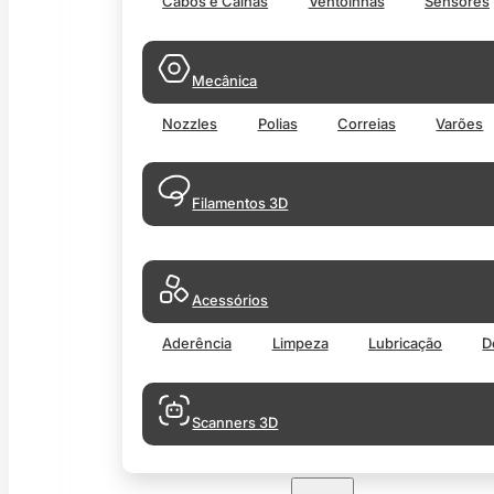
Cabos e Calhas
Ventoinhas
Sensores
Mecânica
Nozzles
Polias
Correias
Varões
Filamentos 3D
Acessórios
Aderência
Limpeza
Lubricação
D
Scanners 3D