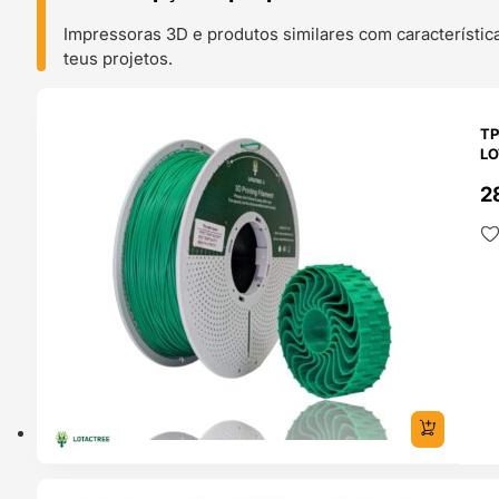
Impressoras 3D e produtos similares com característic
teus projetos.
O 24H
TP
LO
2