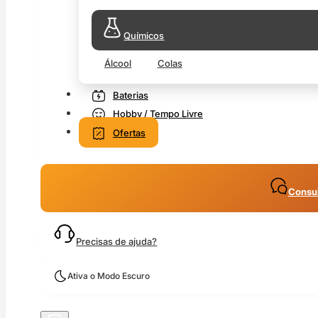
Químicos
Álcool
Colas
Baterias
Hobby / Tempo Livre
Ofertas
Consul
Precisas de ajuda?
Ativa o Modo Escuro