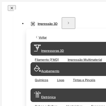
Impressão 3D
Voltar
Impressoras 3D
Filamento (FMD)
Impressão Multimaterial
Acabamento
Químicos
Lixas
Tintas e Pincéis
Eletrónica