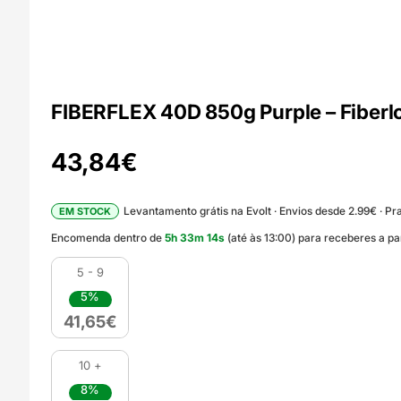
FIBERFLEX 40D 850g Purple – Fiberl
43,84
€
Levantamento grátis na Evolt · Envios desde 2.99€ · Pra
EM STOCK
Encomenda dentro de
5
h
33
m
12
s
(até às 13:00) para receberes a pa
5 - 9
5%
41,65
€
10 +
8%