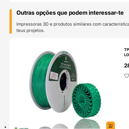
Outras opções que podem interessar-te
Impressoras 3D e produtos similares com característic
teus projetos.
O 24H
TP
LO
2