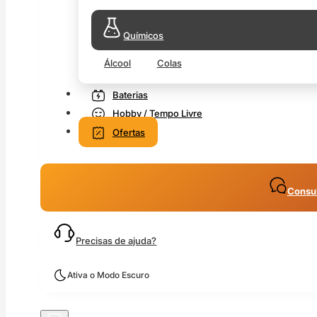
Químicos
Álcool
Colas
Baterias
Hobby / Tempo Livre
Ofertas
Consul
Precisas de ajuda?
Ativa o Modo Escuro