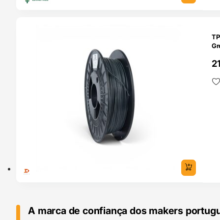
O 24H
TP
Gr
2
A marca de confiança dos makers portug