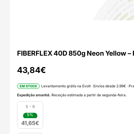
FIBERFLEX 40D 850g Neon Yellow – 
43,84
€
Levantamento grátis na Evolt · Envios desde 2.99€ · Pra
EM STOCK
Expedição amanhã.
Receção estimada a partir de segunda-feira.
5 - 9
5%
41,65
€