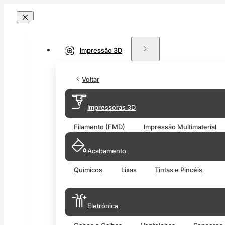
Impressão 3D
Voltar
Impressoras 3D
Filamento (FMD)
Impressão Multimaterial
Acabamento
Químicos
Lixas
Tintas e Pincéis
Eletrónica