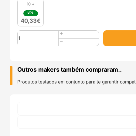
10 +
8%
40,33
€
Quantidade
de
FIBERFLEX
40D
850g
Neon
Outros makers também compraram..
Yellow
-
Produtos testados em conjunto para te garantir compati
Fiberlogy