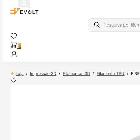
Products
search
0
Loja
/
Impressão 3D
/
Filamentos 3D
/
Filamento TPU
/
FIBE
 24H