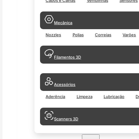
Cabos e Calhas
Ventoinhas
Sensores
Mecânica
Nozzles
Polias
Correias
Varões
Filamentos 3D
Acessórios
Aderência
Limpeza
Lubricação
D
Scanners 3D