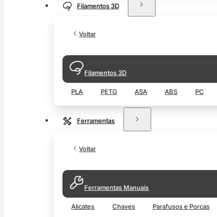
Filamentos 3D
Voltar
Filamentos 3D
PLA
PETG
ASA
ABS
PC
Ferramentas
Voltar
Ferramentas Manuais
Alicates
Chaves
Parafusos e Porcas