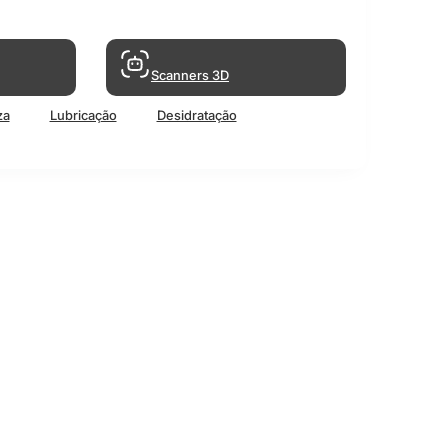
Scanners 3D
za
Lubricação
Desidratação