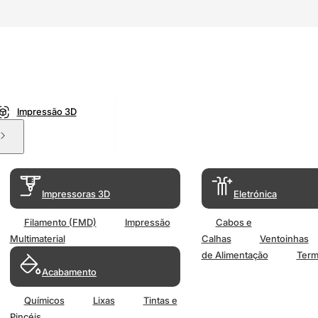
Impressão 3D
Impressoras 3D
Eletrónica
Filamento (FMD)
Impressão
Cabos e
Multimaterial
Calhas
Ventoinhas
de Alimentação
Term
Acabamento
Químicos
Lixas
Tintas e
Pincéis