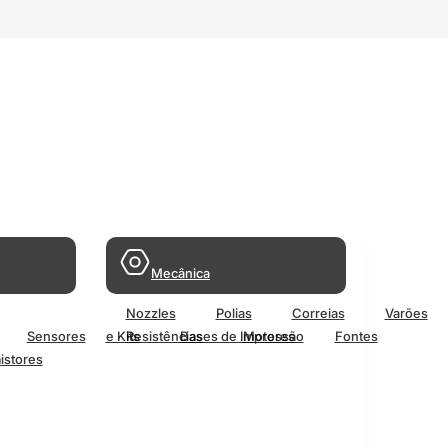
Mecânica
Nozzles
Polias
Correias
Varões
Sensores
e Kits
Resistências
Bases de Impressão
Motores
Fontes
istores