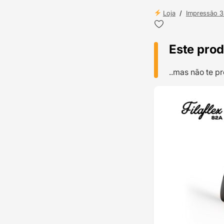
Loja
/
Impressão 
Este prod
..mas não te 
TOP VENDAS
ENVIO 24H