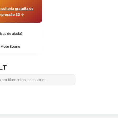
sultoria gratuita de
mpressão 3D →
isas de ajuda?
o Modo Escuro