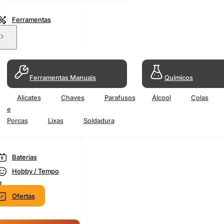
Ferramentas
Ferramentas Manuais
Químicos
Alicates
Chaves
Parafusos
Álcool
Colas
e
Porcas
Lixas
Soldadura
Baterias
Hobby / Tempo
e
Ofertas