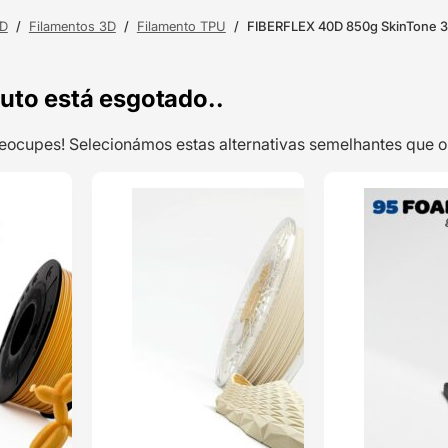
3D
/
Filamentos 3D
/
Filamento TPU
/
FIBERFLEX 40D 850g SkinTone 3 
uto está esgotado..
preocupes! Selecionámos estas alternativas semelhantes qu
TOP VENDAS
TOP VENDAS
Filaflex TPE
ENVIO 24H
ENVIO 24H
82A 250g Gold
– RECREUS
Classificado
com
5.00
em 5 com
base em
1
classificação
de cliente
20,79
€