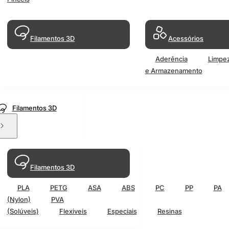
Filamentos 3D
Acessórios
Aderência
Limpe
e Armazenamento
Filamentos 3D
Filamentos 3D
PLA
PETG
ASA
ABS
PC
PP
PA
(Nylon)
PVA
(Solúveis)
Flexiveis
Especiais
Resinas