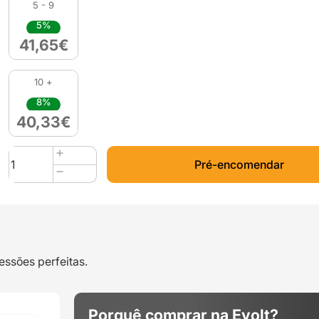
5 - 9
5%
41,65
€
10 +
8%
40,33
€
Quantidade
Pré-encomendar
de
FIBERFLEX
40D
850g
SkinTone
3
essões perfeitas.
-
Fiberlogy
Porquê comprar na Evolt?