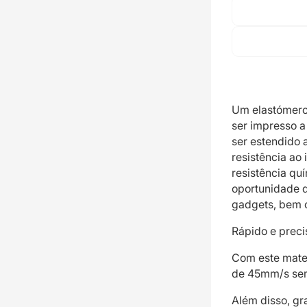
Um elastómero
ser impresso a
ser estendido 
resistência ao
resistência qu
oportunidade 
gadgets, bem 
Rápido e preci
Com este mater
de 45mm/s sem
Além disso, g