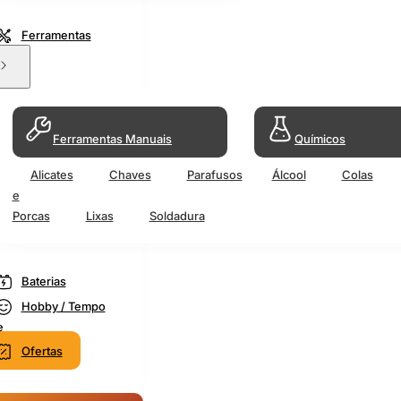
Ferramentas
Ferramentas Manuais
Químicos
Alicates
Chaves
Parafusos
Álcool
Colas
e
Porcas
Lixas
Soldadura
Baterias
Hobby / Tempo
e
Ofertas