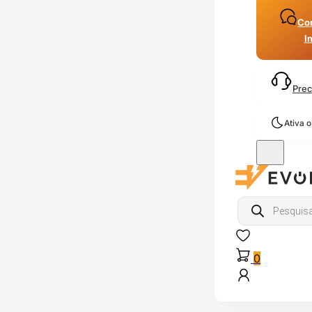
Con
I
Prec
Ativa 
Products
search
0