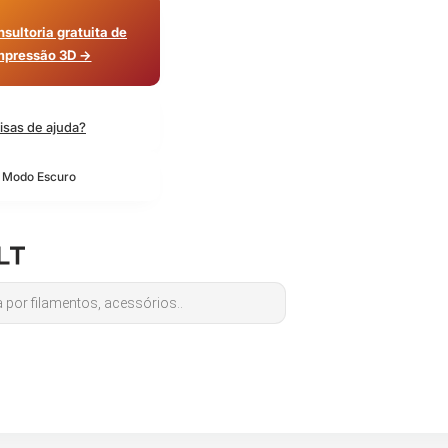
sultoria gratuita de
mpressão 3D →
isas de ajuda?
o Modo Escuro