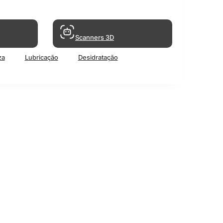
Scanners 3D
za
Lubricação
Desidratação