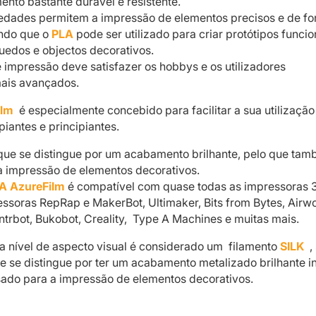
ento bastante durável e resistente.
iedades permitem a impressão de elementos precisos e de f
ndo que o
PLA
pode ser utilizado para criar protótipos funcio
uedos e objectos decorativos.
e impressão deve satisfazer os hobbys e os utilizadores
mais avançados.
ilm
é especialmente concebido para facilitar a sua utilização
piantes e principiantes.
que se distingue por um acabamento brilhante, pelo que ta
 a impressão de elementos decorativos.
A AzureFilm
é compatível com quase todas as impressoras 
essoras RepRap e MakerBot, Ultimaker, Bits from Bytes, Airwo
ntrbot, Bukobot, Creality, Type A Machines e muitas mais.
 a nível de aspecto visual é considerado um filamento
SILK
,
e se distingue por ter um acabamento metalizado brilhante in
ado para a impressão de elementos decorativos.