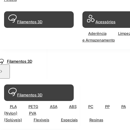
Filamentos 3D
Acessórios
Aderência
Limpe
e Armazenamento
Filamentos 3D
Filamentos 3D
PLA
PETG
ASA
ABS
PC
PP
PA
(Nylon)
PVA
(Solúveis)
Flexiveis
Especiais
Resinas