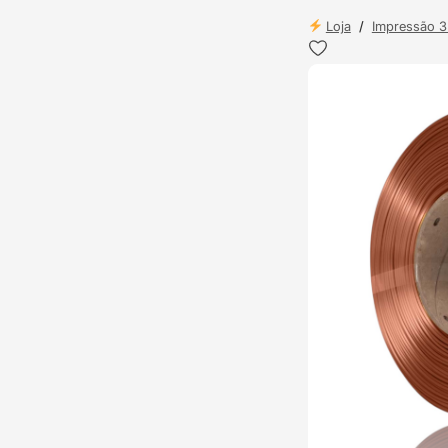
Loja
/
Impressão 
ENVIO 24H