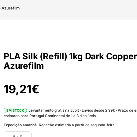
– Azurefilm
PLA Silk (Refill) 1kg Dark Copper
Azurefilm
19,21
€
Levantamento grátis na Evolt · Envios desde 2.99€ · Prazo de 
EM STOCK
estimado para Portugal Continental de 1 a 3 dias úteis.
Expedição amanhã.
Receção estimada a partir de segunda-feira.
5 - 9