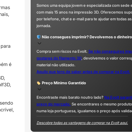
Somos uma equipa jovem e especializada com sede 
ormas
com mais 15 anos na impressão 3D. Oferecemos supor
nais,
por telefone, chat e e-mail para te ajudar em todas as
jornada.
Não consegues imprimir? Devolvemos o dinheiro
 para
Compra sem riscos na Evolt.
Se não conseguires imp
gostares do filamento 3D
, devolvemos o valor corre
mbém é
material não utilizado.
Aquilo que tens de saber antes de comprar na Evolt.
3D,
Preço Mínimo Garantido
lf3D,
Encontraste mais barato noutro lado?
Na Evolt garan
 sendo
preço do mercado.
Se encontrares o mesmo produto 
crível,
numa loja portuguesa, igualamos o preço após valida
Descobre todas as vantagens de comprar na Evolt aqui.