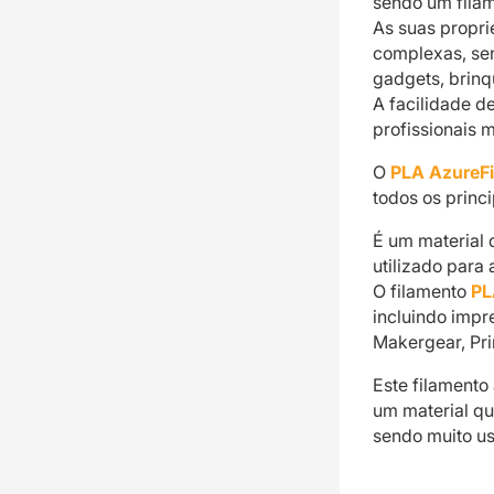
sendo um filam
As suas propr
complexas, se
gadgets, brinq
A facilidade d
profissionais 
O
PLA AzureF
todos os princi
É um material 
utilizado para
O filamento
PL
incluindo impr
Makergear, Pri
Este filamento
um material qu
sendo muito us