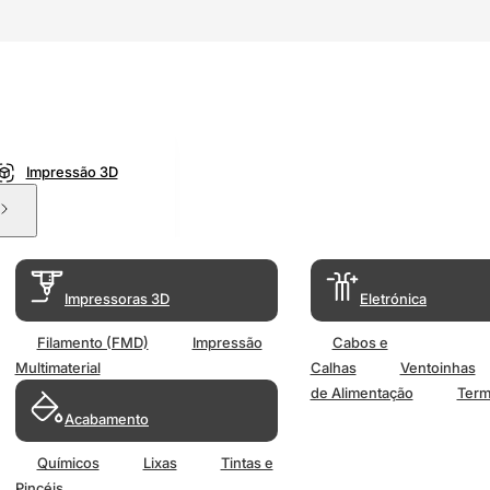
Impressão 3D
Impressoras 3D
Eletrónica
Filamento (FMD)
Impressão
Cabos e
Multimaterial
Calhas
Ventoinhas
de Alimentação
Term
Acabamento
Químicos
Lixas
Tintas e
Pincéis