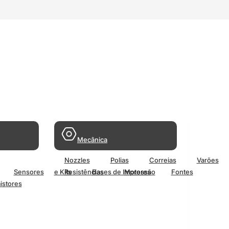
Mecânica
Nozzles
Polias
Correias
Varões
Sensores
e Kits
Resistências
Bases de Impressão
Motores
Fontes
istores