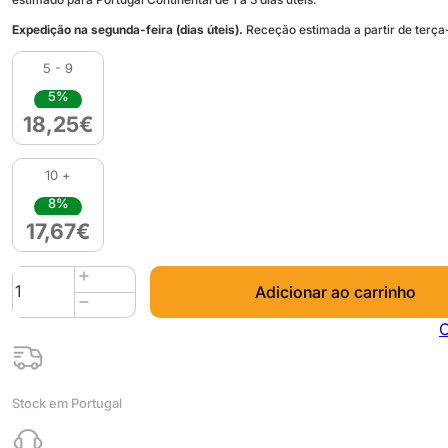
Expedição na segunda-feira (dias úteis).
Receção estimada a partir de terça-
5 - 9
5%
18,25
€
10 +
8%
17,67
€
Quantidade
Adicionar ao carrinho
de
PLA
C
Silk
(Refill)
1kg
Stock em Portugal
Sky
Blue