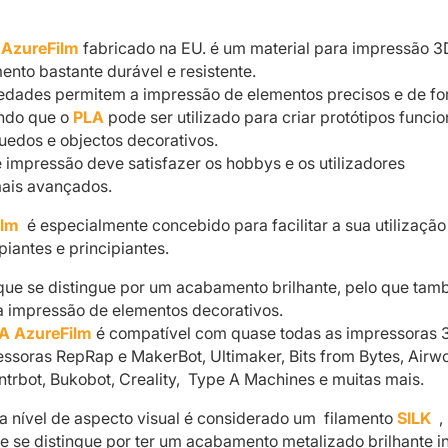
 AzureFilm
fabricado na EU. é um material para impressão 3
ento bastante durável e resistente.
iedades permitem a impressão de elementos precisos e de f
ndo que o
PLA
pode ser utilizado para criar protótipos funcio
uedos e objectos decorativos.
e impressão deve satisfazer os hobbys e os utilizadores
mais avançados.
ilm
é especialmente concebido para facilitar a sua utilização
piantes e principiantes.
que se distingue por um acabamento brilhante, pelo que ta
 a impressão de elementos decorativos.
A AzureFilm
é compatível com quase todas as impressoras 
essoras RepRap e MakerBot, Ultimaker, Bits from Bytes, Airwo
ntrbot, Bukobot, Creality, Type A Machines e muitas mais.
 a nível de aspecto visual é considerado um filamento
SILK
,
e se distingue por ter um acabamento metalizado brilhante in