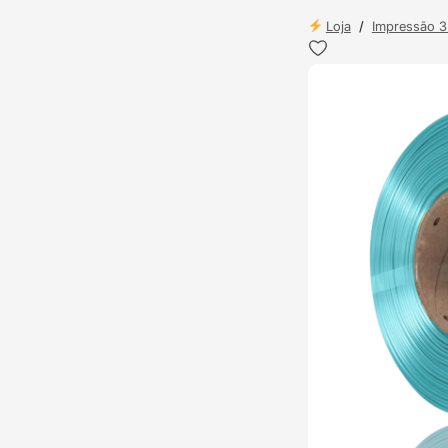
Loja
/
Impressão 
TOP VENDAS
ENVIO 24H