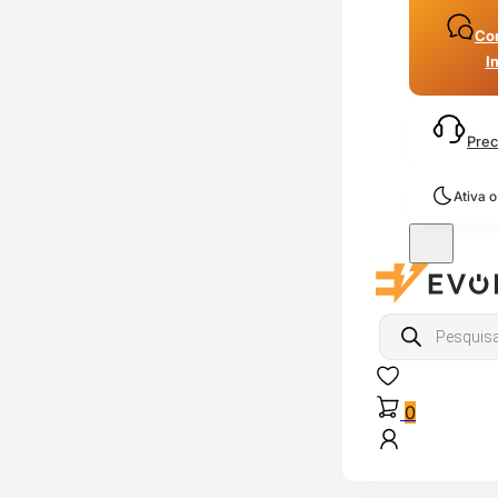
Con
I
Prec
Ativa 
Products
search
0