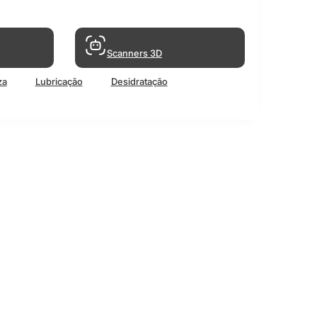
Scanners 3D
za
Lubricação
Desidratação