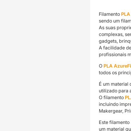
Filamento
PLA
sendo um filam
As suas propr
complexas, se
gadgets, brinq
A facilidade d
profissionais 
O
PLA AzureF
todos os princi
É um material 
utilizado para
O filamento
PL
incluindo impr
Makergear, Pri
Este filamento
um material qu