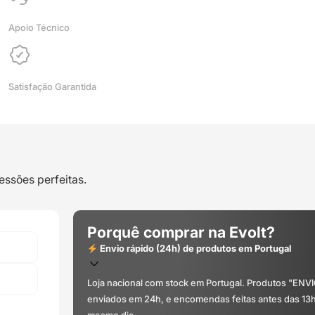
-
Azurefilm
Apoio Técnico
Satisfação Garantida
essões perfeitas.
Porquê comprar na Evolt?
Envio rápido (24h) de produtos em Portugal
Loja nacional com stock em Portugal. Produtos "ENV
enviados em 24h, e encomendas feitas antes das 13