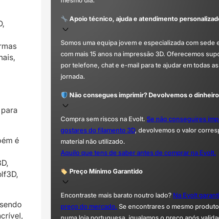
mesmo dia.
Apoio técnico, ajuda e atendimento personalizad
D,
Somos uma equipa jovem e especializada com sede 
ormas
com mais 15 anos na impressão 3D. Oferecemos supor
nais,
por telefone, chat e e-mail para te ajudar em todas as
jornada.
Não consegues imprimir? Devolvemos o dinheiro
 para
Compra sem riscos na Evolt.
Se não conseguires imp
gostares do filamento 3D
, devolvemos o valor corre
mbém é
material não utilizado.
Aquilo que tens de saber antes de comprar na Evolt.
3D,
Preço Mínimo Garantido
lf3D,
Encontraste mais barato noutro lado?
Na Evolt garan
 sendo
preço do mercado.
Se encontrares o mesmo produto 
crível,
numa loja portuguesa, igualamos o preço após valida