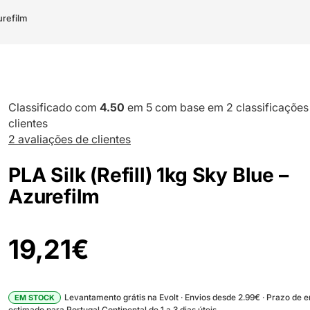
urefilm
Classificado com
4.50
em 5 com base em
2
classificações
clientes
2
avaliações de clientes
PLA Silk (Refill) 1kg Sky Blue –
Azurefilm
19,21
€
Levantamento grátis na Evolt · Envios desde 2.99€ · Prazo de 
EM STOCK
estimado para Portugal Continental de 1 a 3 dias úteis.