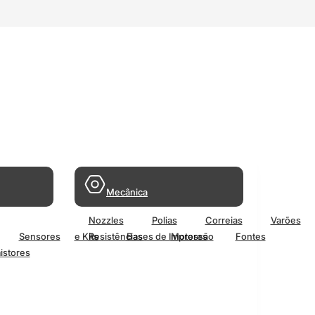
Mecânica
Nozzles
Polias
Correias
Varões
Sensores
e Kits
Resistências
Bases de Impressão
Motores
Fontes
istores