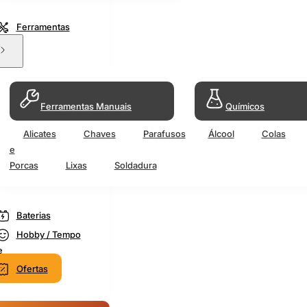
Ferramentas
Ferramentas Manuais
Químicos
Alicates
Chaves
Parafusos
Álcool
Colas
e
Porcas
Lixas
Soldadura
Baterias
Hobby / Tempo
e
Ofertas