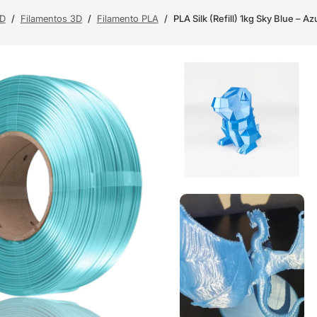
3D
/
Filamentos 3D
/
Filamento PLA
/
PLA Silk (Refill) 1kg Sky Blue – Az