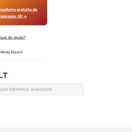
sultoria gratuita de
mpressão 3D →
isas de ajuda?
o Modo Escuro