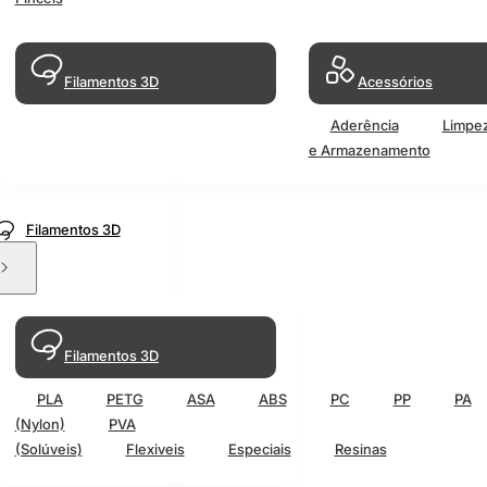
Filamentos 3D
Acessórios
Aderência
Limpe
e Armazenamento
Filamentos 3D
Filamentos 3D
PLA
PETG
ASA
ABS
PC
PP
PA
(Nylon)
PVA
(Solúveis)
Flexiveis
Especiais
Resinas