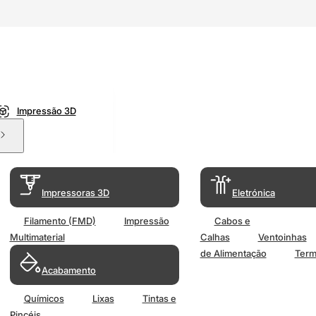
Impressão 3D
Impressoras 3D
Eletrónica
Filamento (FMD)
Impressão
Cabos e
Multimaterial
Calhas
Ventoinhas
de Alimentação
Term
Acabamento
Químicos
Lixas
Tintas e
Pincéis