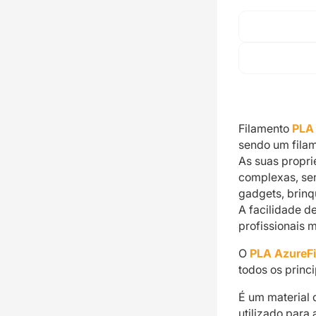
Filamento
PLA
sendo um filam
As suas propr
complexas, se
gadgets, brinq
A facilidade d
profissionais 
O
PLA AzureF
todos os princi
É um material 
utilizado para