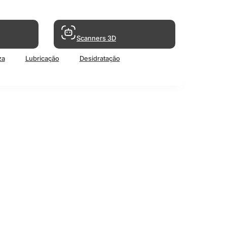
Scanners 3D
za
Lubricação
Desidratação