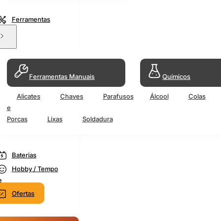
Ferramentas
Ferramentas Manuais
Químicos
Alicates
Chaves
Parafusos
Álcool
Colas
e
Porcas
Lixas
Soldadura
Baterias
Hobby / Tempo
e
Ofertas