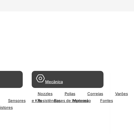
Mecânica
Nozzles
Polias
Correias
Varões
Sensores
e Kits
Resistências
Bases de Impressão
Motores
Fontes
istores