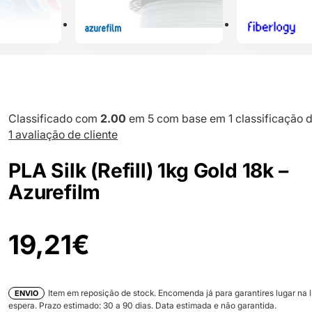
Classificado com
2.00
em 5 com base em
1
classificação d
1
avaliação de cliente
PLA Silk (Refill) 1kg Gold 18k –
Azurefilm
19,21
€
Item em reposição de stock. Encomenda já para garantires lugar na l
ENVIO
espera. Prazo estimado:
30
a
90
dias. Data estimada e não garantida.