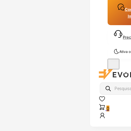
Con
I
Prec
Ativa 
Products
search
0