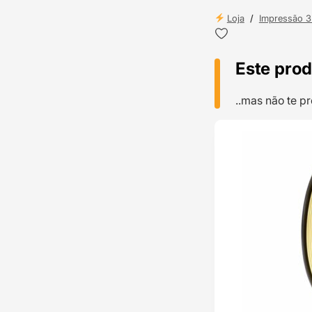
Loja
/
Impressão 
Este prod
..mas não te 
TOP VENDAS
ENVIO 24H