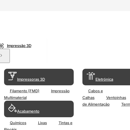
Impressão 3D
Impressoras 3D
Eletrónica
Filamento (FMD)
Impressão
Cabos e
Multimaterial
Calhas
Ventoinhas
de Alimentação
Term
Acabamento
Químicos
Lixas
Tintas e
Pincéis