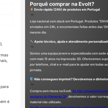
Porquê comprar na Evolt?
Envio rápido (24h) de produtos em Portugal
Loja nacional com stock em Portugal. Produtos "ENV
enviados em 24h, e encomendas feitas antes das 13
mesmo dia.
Apoio técnico, ajuda e atendimento personalizad
D,
Somos uma equipa jovem e especializada com sede 
ormas
com mais 15 anos na impressão 3D. Oferecemos supor
nais,
por telefone, chat e e-mail para te ajudar em todas as
jornada.
Não consegues imprimir? Devolvemos o dinheiro
 para
Compra sem riscos na Evolt.
Se não conseguires imp
gostares do filamento 3D
, devolvemos o valor corre
mbém é
material não utilizado.
Aquilo que tens de saber antes de comprar na Evolt.