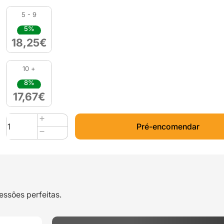
5 - 9
5%
18,25
€
10 +
8%
17,67
€
Quantidade
Pré-encomendar
de
PLA
Silk
(Refill)
1kg
Gold
essões perfeitas.
18k
-
Azurefilm