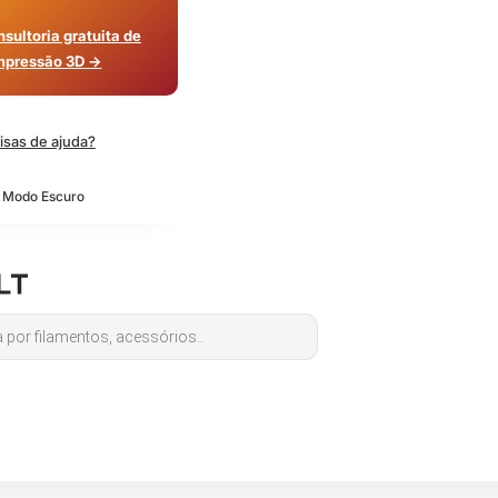
sultoria gratuita de
mpressão 3D →
isas de ajuda?
o Modo Escuro