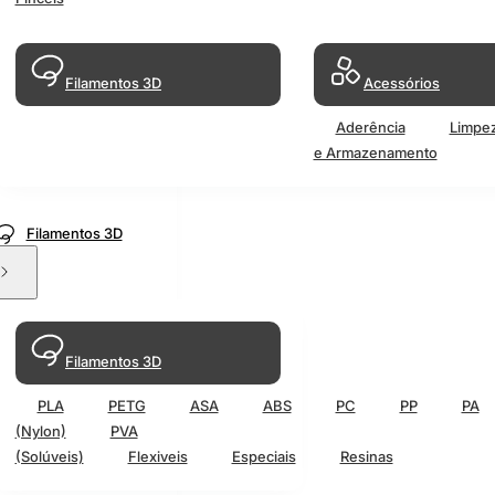
Filamentos 3D
Acessórios
Aderência
Limpe
e Armazenamento
Filamentos 3D
Filamentos 3D
PLA
PETG
ASA
ABS
PC
PP
PA
(Nylon)
PVA
(Solúveis)
Flexiveis
Especiais
Resinas