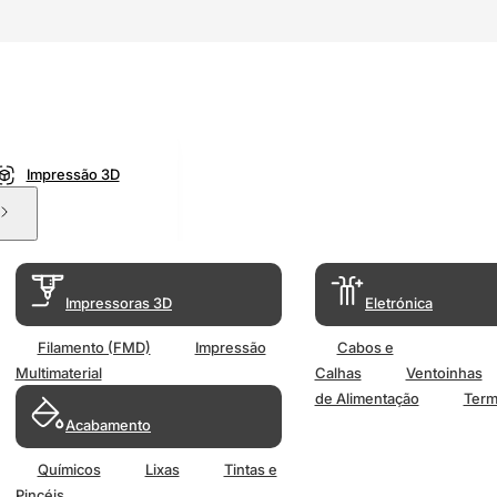
Impressão 3D
Impressoras 3D
Eletrónica
Filamento (FMD)
Impressão
Cabos e
Multimaterial
Calhas
Ventoinhas
de Alimentação
Term
Acabamento
Químicos
Lixas
Tintas e
Pincéis