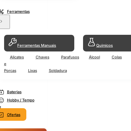
Ferramentas
Ferramentas Manuais
Químicos
Alicates
Chaves
Parafusos
Álcool
Colas
e
Porcas
Lixas
Soldadura
Baterias
Hobby / Tempo
e
Ofertas