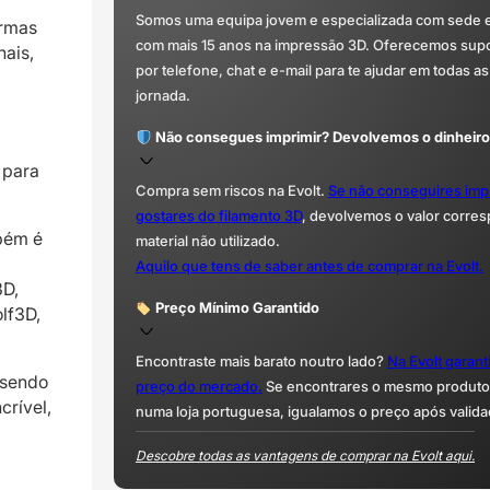
Somos uma equipa jovem e especializada com sede 
ormas
com mais 15 anos na impressão 3D. Oferecemos supor
nais,
por telefone, chat e e-mail para te ajudar em todas as
jornada.
Não consegues imprimir? Devolvemos o dinheiro
 para
Compra sem riscos na Evolt.
Se não conseguires imp
gostares do filamento 3D
, devolvemos o valor corre
mbém é
material não utilizado.
Aquilo que tens de saber antes de comprar na Evolt.
3D,
Preço Mínimo Garantido
lf3D,
Encontraste mais barato noutro lado?
Na Evolt garan
 sendo
preço do mercado.
Se encontrares o mesmo produto 
crível,
numa loja portuguesa, igualamos o preço após valida
Descobre todas as vantagens de comprar na Evolt aqui.