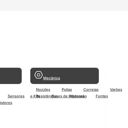
Mecânica
Nozzles
Polias
Correias
Varões
Sensores
e Kits
Resistências
Bases de Impressão
Motores
Fontes
istores