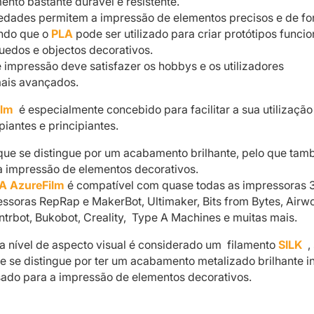
ento bastante durável e resistente.
iedades permitem a impressão de elementos precisos e de f
ndo que o
PLA
pode ser utilizado para criar protótipos funcio
uedos e objectos decorativos.
e impressão deve satisfazer os hobbys e os utilizadores
mais avançados.
ilm
é especialmente concebido para facilitar a sua utilização
piantes e principiantes.
que se distingue por um acabamento brilhante, pelo que ta
 a impressão de elementos decorativos.
A AzureFilm
é compatível com quase todas as impressoras 
essoras RepRap e MakerBot, Ultimaker, Bits from Bytes, Airwo
ntrbot, Bukobot, Creality, Type A Machines e muitas mais.
 a nível de aspecto visual é considerado um filamento
SILK
,
e se distingue por ter um acabamento metalizado brilhante in
ado para a impressão de elementos decorativos.