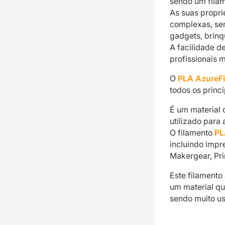
sendo um filam
As suas propr
complexas, se
gadgets, brinq
A facilidade d
profissionais 
O
PLA AzureF
todos os princi
É um material 
utilizado para
O filamento
PL
incluindo impr
Makergear, Pri
Este filamento
um material qu
sendo muito us