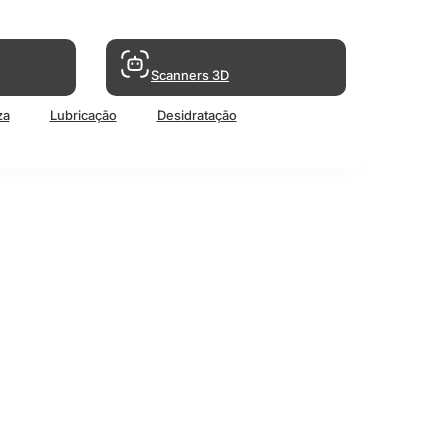
Scanners 3D
za
Lubricação
Desidratação