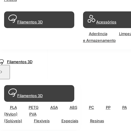
Filamentos 3D
Acessórios
Aderência
Limpe
e Armazenamento
Filamentos 3D
Filamentos 3D
PLA
PETG
ASA
ABS
PC
PP
PA
(Nylon)
PVA
(Solúveis)
Flexiveis
Especiais
Resinas