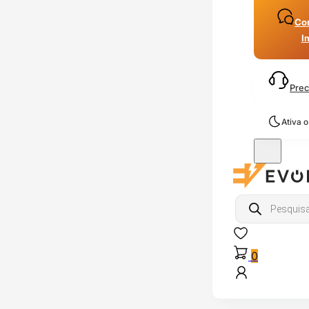
Con
I
Prec
Ativa 
Products
search
0