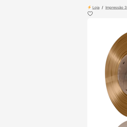
Loja
/
Impressão 
ENVIO 24H