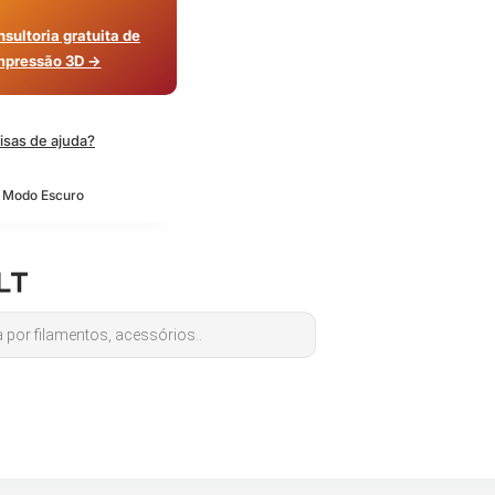
sultoria gratuita de
mpressão 3D →
isas de ajuda?
o Modo Escuro