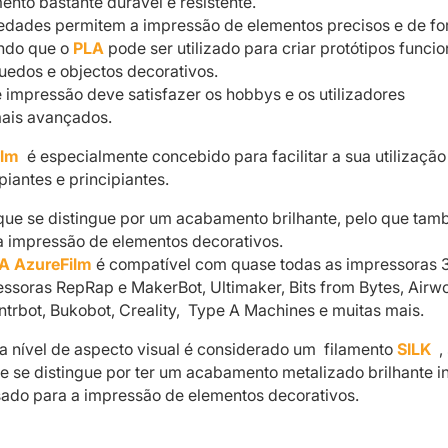
ento bastante durável e resistente.
iedades permitem a impressão de elementos precisos e de f
ndo que o
PLA
pode ser utilizado para criar protótipos funcio
uedos e objectos decorativos.
e impressão deve satisfazer os hobbys e os utilizadores
mais avançados.
ilm
é especialmente concebido para facilitar a sua utilização
piantes e principiantes.
que se distingue por um acabamento brilhante, pelo que ta
 a impressão de elementos decorativos.
A AzureFilm
é compatível com quase todas as impressoras 
essoras RepRap e MakerBot, Ultimaker, Bits from Bytes, Airwo
ntrbot, Bukobot, Creality, Type A Machines e muitas mais.
 a nível de aspecto visual é considerado um filamento
SILK
,
e se distingue por ter um acabamento metalizado brilhante in
ado para a impressão de elementos decorativos.