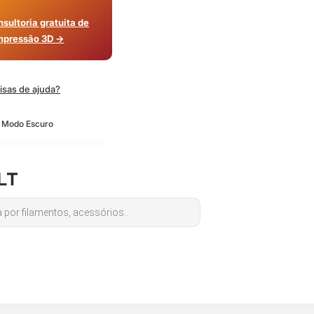
sultoria gratuita de
mpressão 3D →
isas de ajuda?
o Modo Escuro