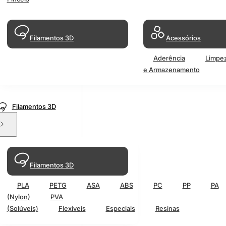
Filamentos 3D
Acessórios
Aderência
Limpe
e Armazenamento
Filamentos 3D
Filamentos 3D
PLA
PETG
ASA
ABS
PC
PP
PA
(Nylon)
PVA
(Solúveis)
Flexiveis
Especiais
Resinas