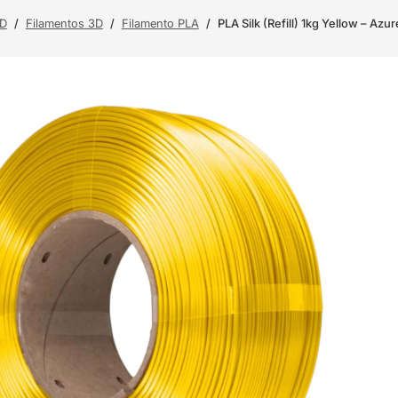
3D
/
Filamentos 3D
/
Filamento PLA
/
PLA Silk (Refill) 1kg Yellow – Azur