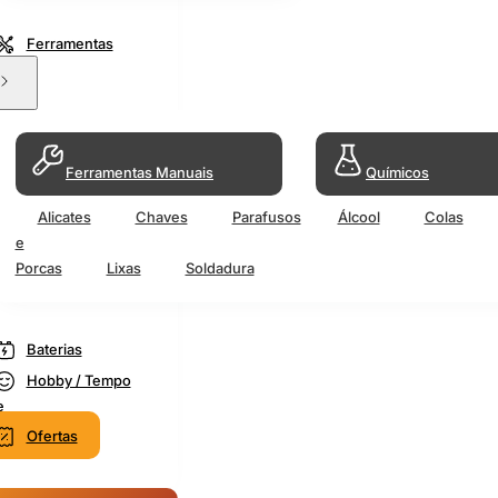
Ferramentas
Ferramentas Manuais
Químicos
Alicates
Chaves
Parafusos
Álcool
Colas
e
Porcas
Lixas
Soldadura
Baterias
Hobby / Tempo
e
Ofertas