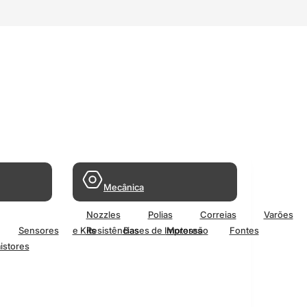
Mecânica
Nozzles
Polias
Correias
Varões
Sensores
e Kits
Resistências
Bases de Impressão
Motores
Fontes
istores