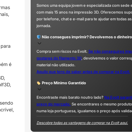
Somos uma equipa jovem e especializada com sede 
ormas
com mais 15 anos na impressão 3D. Oferecemos supor
nais,
por telefone, chat e e-mail para te ajudar em todas as
jornada.
Não consegues imprimir? Devolvemos o dinheiro
 para
Compra sem riscos na Evolt.
Se não conseguires imp
gostares do filamento 3D
, devolvemos o valor corre
mbém é
material não utilizado.
Aquilo que tens de saber antes de comprar na Evolt.
3D,
Preço Mínimo Garantido
lf3D,
Encontraste mais barato noutro lado?
Na Evolt garan
 sendo
preço do mercado.
Se encontrares o mesmo produto 
crível,
numa loja portuguesa, igualamos o preço após valida
Descobre todas as vantagens de comprar na Evolt aqui.