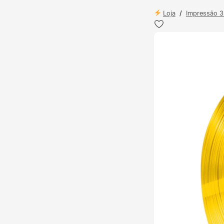
Loja
/
Impressão 
ENVIO 24H