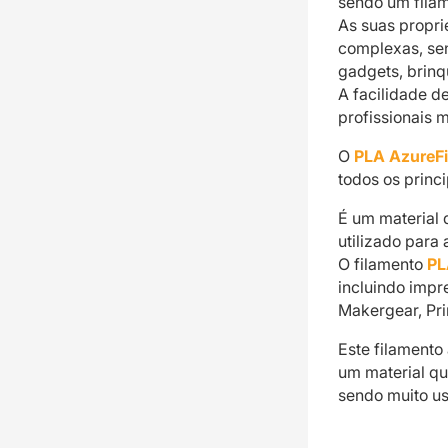
sendo um filam
As suas propr
complexas, se
gadgets, brinq
A facilidade d
profissionais 
O
PLA AzureF
todos os princi
É um material 
utilizado para
O filamento
PL
incluindo impr
Makergear, Pri
Este filamento
um material qu
sendo muito us