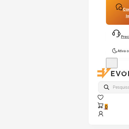
Con
I
Prec
Ativa 
Products
search
0