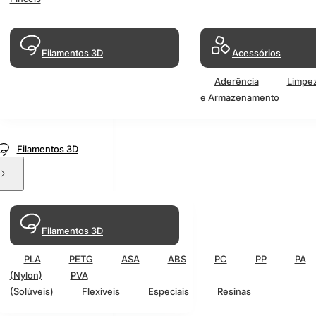
Filamentos 3D
Acessórios
Aderência
Limpe
e Armazenamento
Filamentos 3D
Filamentos 3D
PLA
PETG
ASA
ABS
PC
PP
PA
(Nylon)
PVA
(Solúveis)
Flexiveis
Especiais
Resinas