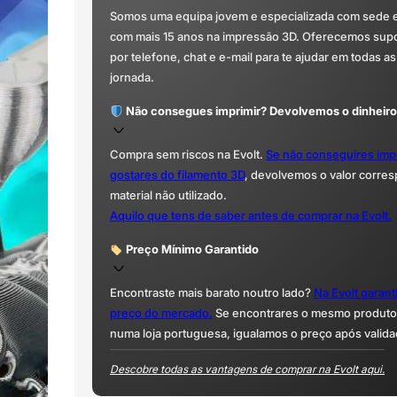
Somos uma equipa jovem e especializada com sede 
com mais 15 anos na impressão 3D. Oferecemos supor
por telefone, chat e e-mail para te ajudar em todas as
jornada.
Não consegues imprimir? Devolvemos o dinheiro
Compra sem riscos na Evolt.
Se não conseguires imp
gostares do filamento 3D
, devolvemos o valor corre
material não utilizado.
Aquilo que tens de saber antes de comprar na Evolt.
Preço Mínimo Garantido
Encontraste mais barato noutro lado?
Na Evolt garan
preço do mercado.
Se encontrares o mesmo produto 
numa loja portuguesa, igualamos o preço após valida
Descobre todas as vantagens de comprar na Evolt aqui.