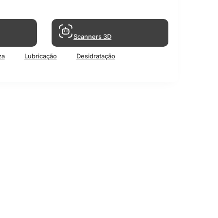
Scanners 3D
za
Lubricação
Desidratação