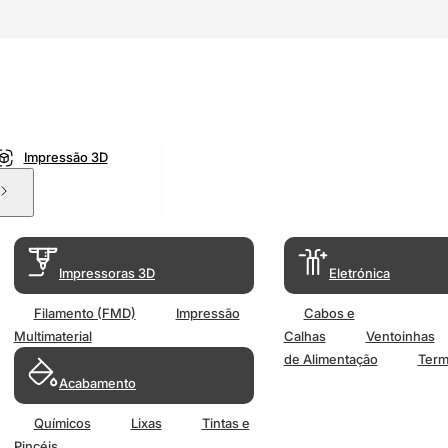
Impressão 3D
Impressoras 3D
Eletrónica
Filamento (FMD)
Impressão
Cabos e
Multimaterial
Calhas
Ventoinhas
de Alimentação
Term
Acabamento
Químicos
Lixas
Tintas e
Pincéis