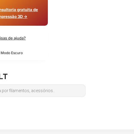
sultoria gratuita de
mpressão 3D →
isas de ajuda?
o Modo Escuro