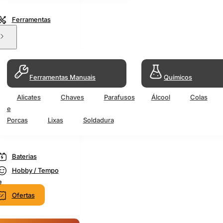
Ferramentas
Ferramentas Manuais
Químicos
Alicates
Chaves
Parafusos
Álcool
Colas
e
Porcas
Lixas
Soldadura
Baterias
Hobby / Tempo
e
Ofertas