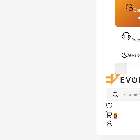
Con
I
Prec
Ativa 
Products
search
0