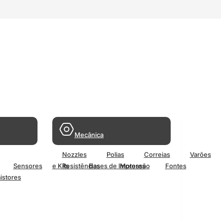
Mecânica
Nozzles
Polias
Correias
Varões
Sensores
e Kits
Resistências
Bases de Impressão
Motores
Fontes
istores