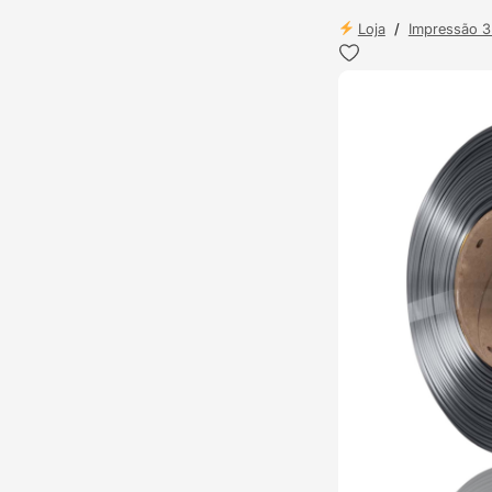
Loja
/
Impressão 
ENVIO 24H