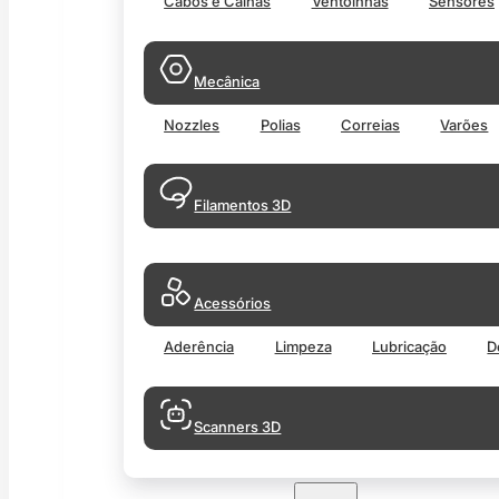
Cabos e Calhas
Ventoinhas
Sensores
Mecânica
Nozzles
Polias
Correias
Varões
Filamentos 3D
Acessórios
Aderência
Limpeza
Lubricação
D
Scanners 3D