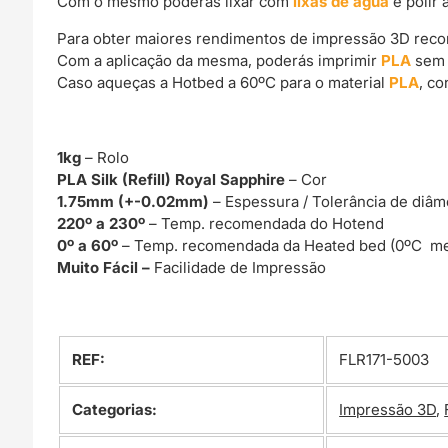
Com o mesmo poderás lixar com
lixas de água
e polir 
Para obter maiores rendimentos de impressão 3D rec
Com a aplicação da mesma, poderás imprimir
PLA
sem 
Caso aqueças a Hotbed a 60ºC para o material
PLA
, c
1kg
– Rolo
PLA Silk (Refill) Royal Sapphire
– Cor
1.75mm (+-0.02mm)
– Espessura / Tolerância de diâm
220º a 230º
– Temp. recomendada do Hotend
0º a 60º
– Temp. recomendada da Heated bed (0ºC me
Muito Fácil –
Facilidade de Impressão
REF:
FLR171-5003
Categorias:
Impressão 3D
,