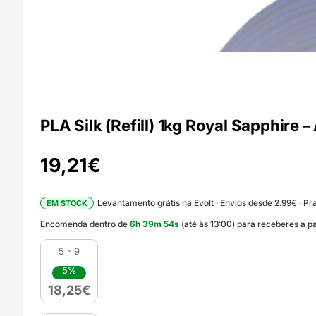
PLA Silk (Refill) 1kg Royal Sapphire –
19,21
€
Levantamento grátis na Evolt · Envios desde 2.99€ · Pra
EM STOCK
Encomenda dentro de
6
h
39
m
53
s
(até às 13:00) para receberes a p
5 - 9
5%
18,25
€