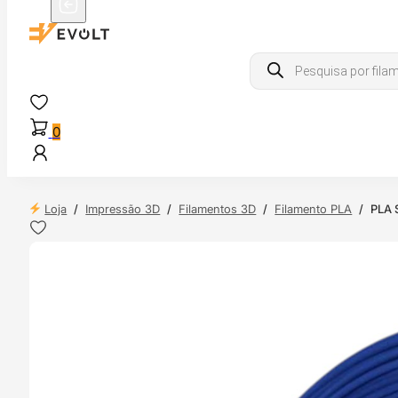
Products
search
0
Loja
/
Impressão 3D
/
Filamentos 3D
/
Filamento PLA
/
PLA S
 24H