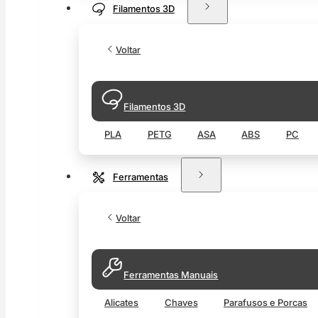
Filamentos 3D
Voltar
Filamentos 3D
PLA
PETG
ASA
ABS
PC
Ferramentas
Voltar
Ferramentas Manuais
Alicates
Chaves
Parafusos e Porcas