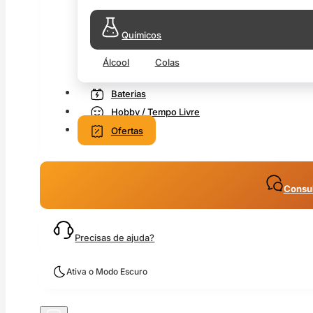
Químicos
Álcool
Colas
Baterias
Hobby / Tempo Livre
Ofertas
Consul
Precisas de ajuda?
Ativa o Modo Escuro