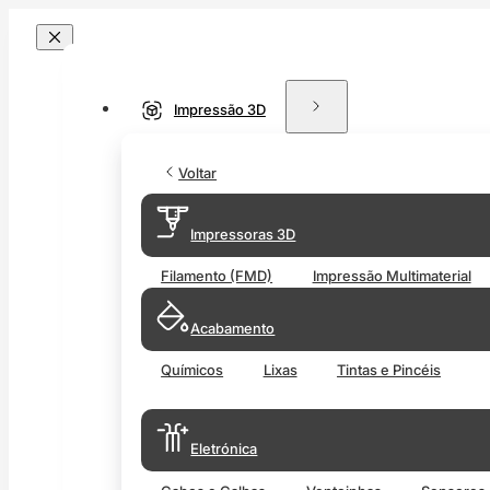
Impressão 3D
Voltar
Impressoras 3D
Filamento (FMD)
Impressão Multimaterial
Acabamento
Químicos
Lixas
Tintas e Pincéis
Eletrónica