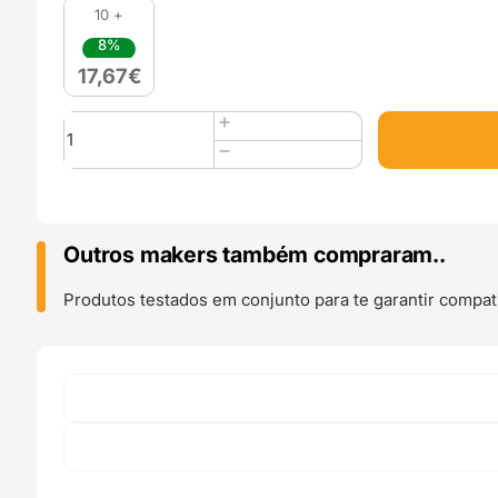
10 +
8%
17,67
€
Quantidade
de
PLA
Silk
(Refill)
1kg
Outros makers também compraram..
Royal
Sapphire
Produtos testados em conjunto para te garantir compati
-
Azurefilm